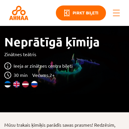
PIRKT BIĻETI
Neprātīgā ķīmija
Zinātnes teātris
Ieeja ar zinātnes centra biļeti
30 min
Vecums 2+
Mūsu trakais ķīmiķis parādīs savas prasmes! Redzēsim,