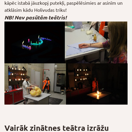
kāpēc istabā jāuzkopj putekļi, paspēlēsimies ar asinīm un
atklāsim kādu Holivudas triku!
NB! Nav pasūtām teātris!
Vairāk zinātnes teātra izrāžu