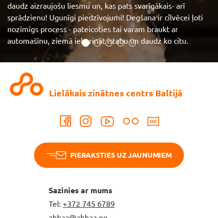
daudz aizraujošu liesmu un, kas pats svarīgākais- arī
sprādzienu! Ugunīgi piedzīvojumi! Degšana ir cilvēcei ļoti
nozīmīgs process - pateicoties tai varam braukt ar
automašīnu, ziemā iekurināt istabu un daudz ko citu.
Aplūkot vairāk
Lielākais zinātnes centrs Baltijā
PIERAKSTIES UZ JAUNUMIEM
Sazinies ar mums
Tel:
+372
745 6789
ahhaa@ahhaa.ee