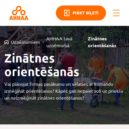
PIRKT BIĻETI
AHHAA tavā
Zinātnes
Uzņēmumiem
uzņēmumā
orientēšanās
Zinātnes
orientēšanās
Vai plānojat firmas pasākumu un vēlaties ar komandu
izmēģināt orientēšanos? Kāpēc gan nepaiet soli uz priekšu
un neizmēģināt zinātnes orientēšanos?