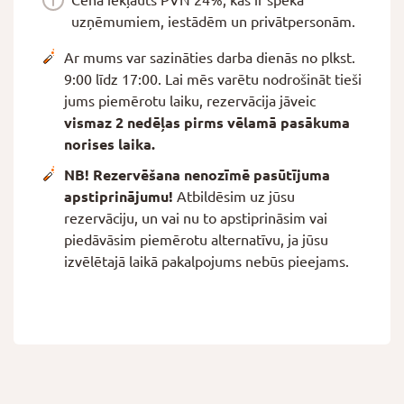
Cenā iekļauts PVN 24%, kas ir spēkā
uzņēmumiem, iestādēm un privātpersonām.
Ar mums var sazināties darba dienās no plkst.
9:00 līdz 17:00. Lai mēs varētu nodrošināt tieši
jums piemērotu laiku, rezervācija jāveic
vismaz 2 nedēļas pirms vēlamā pasākuma
norises laika.
NB! Rezervēšana nenozīmē pasūtījuma
apstiprinājumu!
Atbildēsim uz jūsu
rezervāciju, un vai nu to apstiprināsim vai
piedāvāsim piemērotu alternatīvu, ja jūsu
izvēlētajā laikā pakalpojums nebūs pieejams.