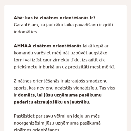
Ahā- kas tā zinātnes orientēšanās ir?
Garantējam, ka jautrāku laika pavadīšanu ir grūti
iedomāties.
AHHAA zinātnes orientēšanās
laikā kopā ar
komandu varēsiet mēģināt uzbūvēt augstāko
torni vai izlīst caur zirnekļu tīklu, izskaitīt cik
priekšmetu ir burkā un uz precizitāti mest mērķī.
Zinātnes orientēšanās ir aizraujošs smadzeņu
sports, kas nevienu neatstās vienaldzīgu. Tas viss
ir
domāts, lai jūsu uzņēmuma pasākumu
padarītu aizraujošāku un jautrāku.
Pastāstiet par savu vēlmi un ideju un mēs
noorganizēsim jūsu uzņēmuma pasākumā
zinātnes orientēšanos!