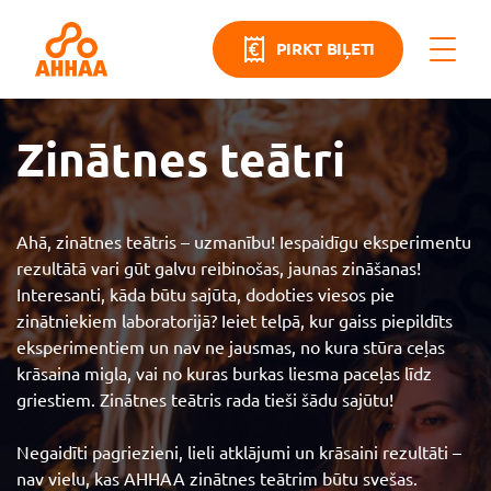
PIRKT BIĻETI
Zinātnes teātri
Ahā, zinātnes teātris – uzmanību! Iespaidīgu eksperimentu
rezultātā vari gūt galvu reibinošas, jaunas zināšanas!
Interesanti, kāda būtu sajūta, dodoties viesos pie
zinātniekiem laboratorijā? Ieiet telpā, kur gaiss piepildīts
eksperimentiem un nav ne jausmas, no kura stūra ceļas
krāsaina migla, vai no kuras burkas liesma paceļas līdz
griestiem. Zinātnes teātris rada tieši šādu sajūtu!
Negaidīti pagriezieni, lieli atklājumi un krāsaini rezultāti –
nav vielu, kas AHHAA zinātnes teātrim būtu svešas.