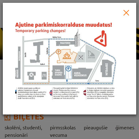
PIRKT BIĻETI
DARBA LAIKI
Sadama 1, Tartu, 51004
Sv-C
Pk-S
Kā mūs atrast
10-19
10-20
Google Street View
BIĻETES
skolēni, studenti,
pirmsskolas
pieaugušie
ģimenes
pensionāri
vecuma