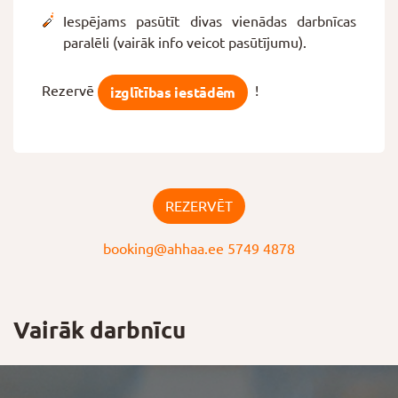
Iespējams pasūtīt divas vienādas darbnīcas
paralēli (vairāk info veicot pasūtījumu).
Rezervē
!
izglītības iestādēm
REZERVĒT
booking@ahhaa.ee
5749 4878
Vairāk darbnīcu