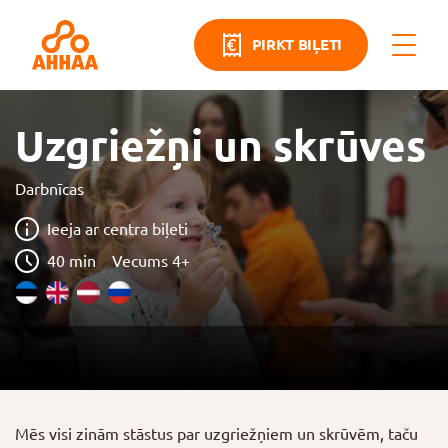
PIRKT BIĻETI
Uzgriežņi un skrūves
Darbnīcas
Ieeja ar centra biļeti
40 min
Vecums 4+
Mēs visi zinām stāstus par uzgriežņiem un skrūvēm, taču