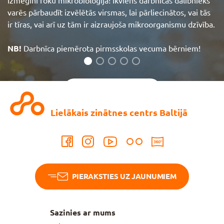
Izmēģini roku mikrobioloģijā! Ikviens darbnīcas dalībnieks
varēs pārbaudīt izvēlētās virsmas, lai pārliecinātos, vai tās
ir tīras, vai arī uz tām ir aizraujoša mikroorganismu dzīvība.
NB!
Darbnīca piemērota pirmsskolas vecuma bērniem!
Aplūkot vairāk
Lielākais zinātnes centrs Baltijā
PIERAKSTIES UZ JAUNUMIEM
Sazinies ar mums