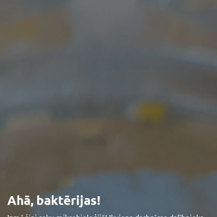
Ahā, baktērijas!