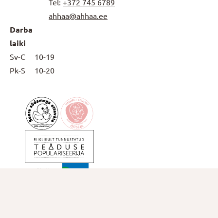
Tel:
+372
745 6789
ahhaa@ahhaa.ee
Darba
laiki
Sv-C
10-19
Pk-S
10-20