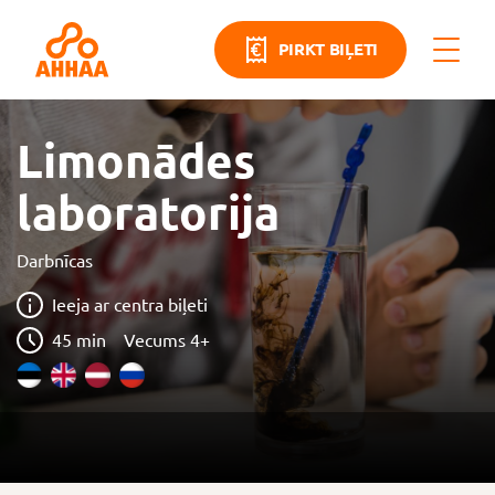
PIRKT BIĻETI
Limonādes
laboratorija
Darbnīcas
Ieeja ar centra biļeti
45 min
Vecums 4+