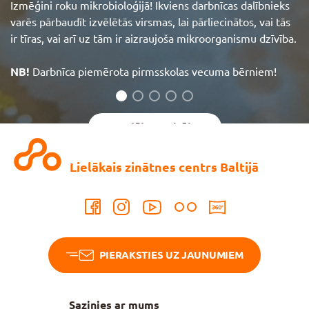
Izmēģini roku mikrobioloģijā! Ikviens darbnīcas dalībnieks
varēs pārbaudīt izvēlētās virsmas, lai pārliecinātos, vai tās
ir tīras, vai arī uz tām ir aizraujoša mikroorganismu dzīvība.
NB!
Darbnīca piemērota pirmsskolas vecuma bērniem!
Aplūkot vairāk
Lielākais zinātnes centrs Baltijā
PIERAKSTIES UZ JAUNUMIEM
Sazinies ar mums