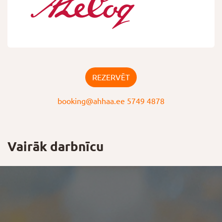
REZERVĒT
booking@ahhaa.ee
5749 4878
Vairāk darbnīcu