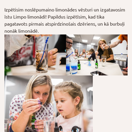
Izpētisim noslēpumaino limonādes vēsturi un izgatavosim
īstu Limpo limonādi! Papildus izpētīsim, kad tika
pagatavots pirmais atspirdzinošais dzēriens, un kā burbuļi
nonāk limonādē.