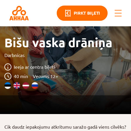
PIRKT BIĻETI
Bišu vaska drāniņa
Darbnīcas
Ieeja ar centra biļeti
40 min
Vecums 12+
Cik daudz iepakojumu atkritumu saražo gadā viens cilvēks?