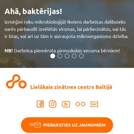
Ahā, baktērijas!
Izmēģini roku mikrobioloģijā! Ikviens darbnīcas dalībnieks
varēs pārbaudīt izvēlētās virsmas, lai pārliecinātos, vai tās
ir tīras, vai arī uz tām ir aizraujoša mikroorganismu dzīvība.
NB!
Darbnīca piemērota pirmsskolas vecuma bērniem!
Aplūkot vairāk
Lielākais zinātnes centrs Baltijā
PIERAKSTIES UZ JAUNUMIEM