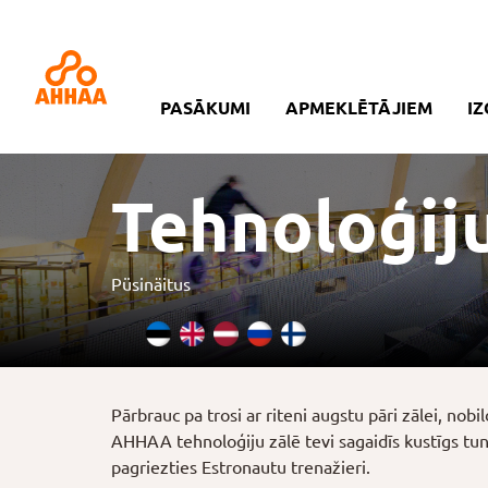
PASĀKUMI
APMEKLĒTĀJIEM
IZ
Tehnoloģiju
Püsinäitus
Pārbrauc pa trosi ar riteni augstu pāri zālei, nob
AHHAA tehnoloģiju zālē tevi sagaidīs kustīgs tun
pagriezties Estronautu trenažieri.