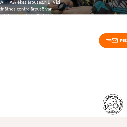
no AHHAA ēkas ārpuses.NB! Visi
inātnes centra ārpusē var
s “Ariane” maketu (īstā “Ariane”
kosmosā 2020. gadā),
milzu sola, uz kura var satilpt
PI