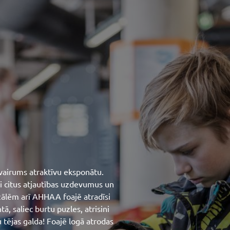
 vairums atraktīvu eksponātu.
ini citus atjautības uzdevumus un
 zālēm arī AHHAA foajē atradīsi
ā, saliec burtu puzles, atrisini
 tējas galda! Foajē logā atrodas