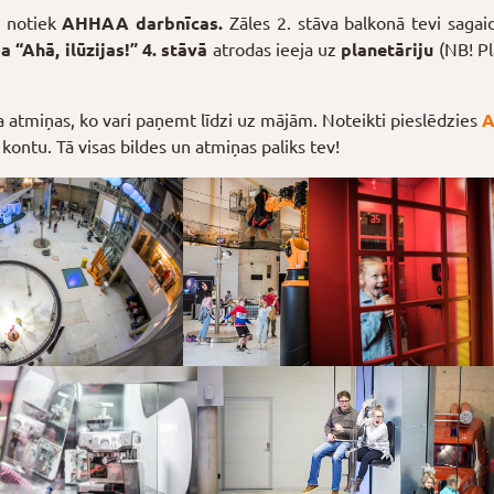
u notiek
AHHAA darbnīcas.
Zāles 2. stāva balkonā tevi sagai
ja “Ahā, ilūzijas!” 4. stāvā
atrodas ieeja uz
planetāriju
(NB! P
 atmiņas, ko vari paņemt līdzi uz mājām. Noteikti pieslēdzies
A
kontu. Tā visas bildes un atmiņas paliks tev!