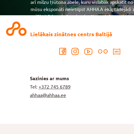
arī milzu Ņūtona ābele, kuru vislabāk apskatīt 
mūsu eksponāti neietilpst AHHAA ēkā, tādējādi z
aplūkot ūdens krānu, kas karājas gaisā un raķete
ir Eiropas Kosmosa aģentūras raķete, kas devās 
pamēģināt pacelt īstu automašīnu un uzrāpties uz 
Lielākais zinātnes centrs Baltijā
gandrīz vesela skolēnu klase!
Sazinies ar mums
Tel:
+372
745 6789
ahhaa@ahhaa.ee