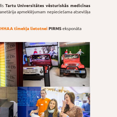
dīs
Tartu Universitātes vēsturiskās medicīnas
lanetārija apmeklējumam nepieciešama atsevišķa
HHAA tīmekļa lietotnei
PIRMS
eksponāta