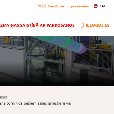
LAT
Pieraksties uz jaunumiem
IZMAIŅAS SAISTĪBĀ AR PARKOŠANOS
IELOGOJIES
uses
na tornī līdz pašiem zāles griestiem vai