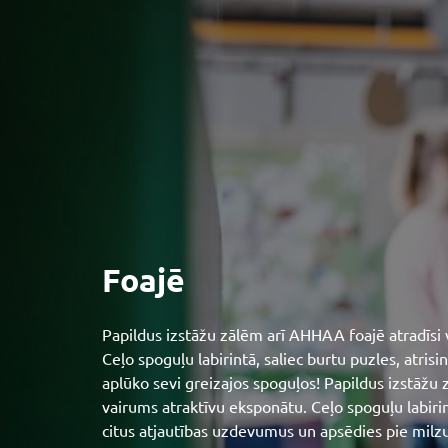
Foajē
Papildus izstāžu zālēm arī AHHAA foajē atradīsi
Ceļo spoguļu labirintā, saliec burtu puzles, atris
aplūko sevi greizajos spoguļos! Papildus izstāžu
vairums atraktīvu eksponātu. Ceļo spoguļu labirint
citus atjautības uzdevumus un apsēdies pie milzu