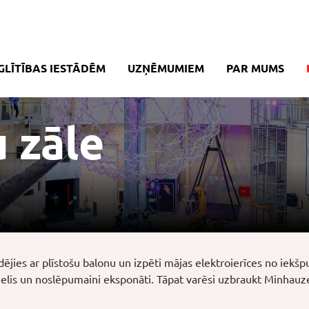
GLĪTĪBAS IESTĀDĒM
UZŅĒMUMIEM
PAR MUMS
 zāle
ildējies ar plīstošu balonu un izpēti mājas elektroierīces no iekšp
elis un noslēpumaini eksponāti. Tāpat varēsi uzbraukt Minhauze