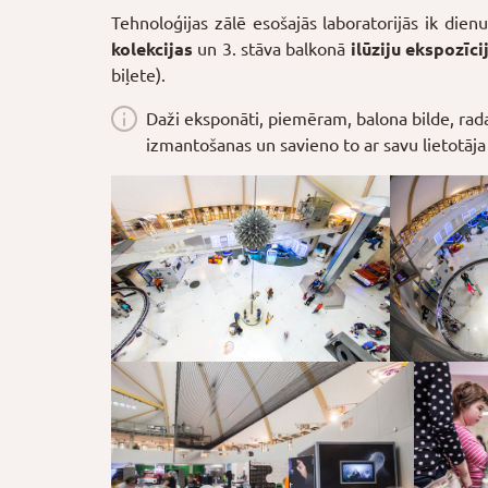
Tehnoloģijas zālē esošajās laboratorijās ik dien
kolekcijas
un 3. stāva balkonā
ilūziju ekspozīci
biļete).
Daži eksponāti, piemēram, balona bilde, rada
izmantošanas un savieno to ar savu lietotāja 