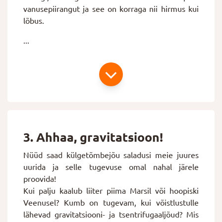
vanusepiirangut ja see on korraga nii hirmus kui
lõbus.
...
3. Ahhaa, gravitatsioon!
Nüüd saad külgetõmbejõu saladusi meie juures
uurida ja selle tugevuse omal nahal järele
proovida!
Kui palju kaalub liiter piima Marsil või hoopiski
Veenusel? Kumb on tugevam, kui võistlustulle
lähevad gravitatsiooni- ja tsentrifugaaljõud? Mis