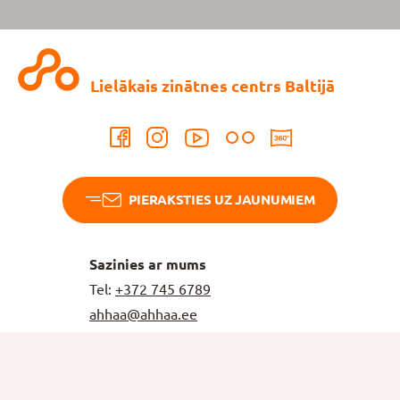
Lielākais zinātnes centrs Baltijā
PIERAKSTIES UZ JAUNUMIEM
Sazinies ar mums
Tel:
+372
745 6789
ahhaa@ahhaa.ee
Darba
laiki
Sv-C
10-19