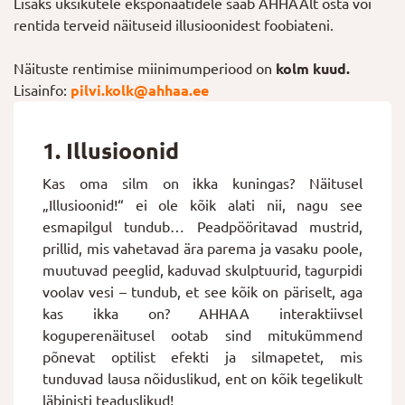
Lisaks üksikutele eksponaatidele saab AHHAAlt osta või
rentida terveid näituseid illusioonidest foobiateni.
Näituste rentimise miinimumperiood on
kolm kuud.
Lisainfo:
pilvi.kolk@ahhaa.ee
1. Illusioonid
Kas oma silm on ikka kuningas? Näitusel
„Illusioonid!“ ei ole kõik alati nii, nagu see
esmapilgul tundub… Peadpööritavad mustrid,
prillid, mis vahetavad ära parema ja vasaku poole,
muutuvad peeglid, kaduvad skulptuurid, tagurpidi
voolav vesi – tundub, et see kõik on päriselt, aga
kas ikka on? AHHAA interaktiivsel
koguperenäitusel ootab sind mitukümmend
põnevat optilist efekti ja silmapetet, mis
tunduvad lausa nõiduslikud, ent on kõik tegelikult
läbinisti teaduslikud!