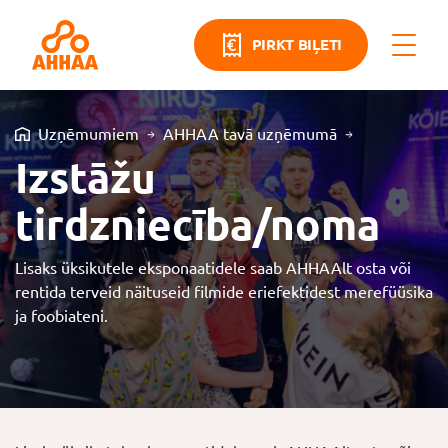
PIRKT BIĻETI
Uzņēmumiem
AHHAA tavā uzņēmumā
Izstāžu
tirdzniecība/noma
Lisaks üksikutele eksponaatidele saab AHHAAlt osta või
rentida terveid näituseid filmide eriefektidest merefüüsika
ja foobiateni.