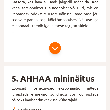
Katseta, kas laua all saab jalgpalli mängida. Aga
kanalisatsioonitorus lauatennist? Või uuri, mis on
kehamassiindeks! AHHAA näitusel saad oma jõu
proovile panna isegi köietõmbamises!
Näituse iga
eksponaat treenib iga inimese (aju)muskleid.
...
5. AHHAA mininäitus
Lõbusad interaktiivsed eksponaadid, millega
ilmestada erinevaid sündmusi või rõõmustada
näiteks kaubanduskeskuse külastajaid.
10 eksponaati