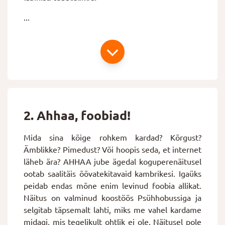
...
2. Ahhaa, foobiad!
Mida sina kõige rohkem kardad? Kõrgust?
Ämblikke? Pimedust? Või hoopis seda, et internet
läheb ära? AHHAA jube ägedal
koguperenäitusel
ootab saalitäis õõvatekitavaid kambrikesi. Igaüks
peidab endas mõne enim levinud foobia allikat.
Näitus on valminud koostöös Psühhobussiga ja
selgitab täpsemalt lahti, miks me vahel kardame
midagi, mis tegelikult ohtlik ei ole. Näitusel pole