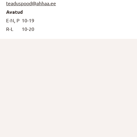
teaduspood@ahhaa.ee
Avatud
E-N, P
10-19
R-L
10-20