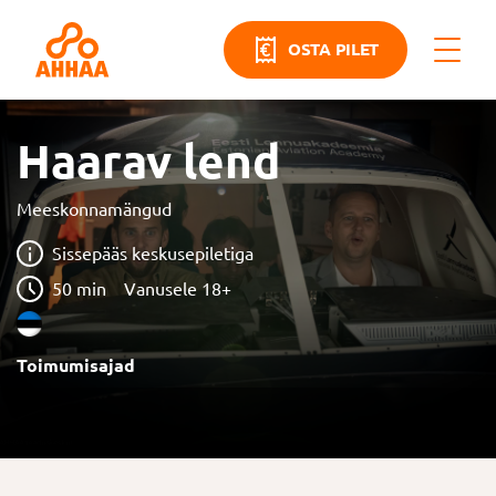
OSTA PILET
Haarav lend
Meeskonnamängud
Sissepääs keskusepiletiga
50 min
Vanusele 18+
Toimumisajad