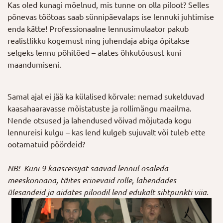
Kas oled kunagi mõelnud, mis tunne on olla piloot? Selles
põnevas töötoas saab sünnipäevalaps ise lennuki juhtimise
enda kätte! Professionaalne lennusimulaator pakub
realistlikku kogemust ning juhendaja abiga õpitakse
selgeks lennu põhitõed – alates õhkutõusust kuni
maandumiseni.
Samal ajal ei jää ka külalised kõrvale: nemad sukelduvad
kaasahaaravasse mõistatuste ja rollimängu maailma.
Nende otsused ja lahendused võivad mõjutada kogu
lennureisi kulgu – kas lend kulgeb sujuvalt või tuleb ette
ootamatuid pöördeid?
NB! Kuni 9 kaasreisijat saavad lennul osaleda
meeskonnana, täites erinevaid rolle, lahendades
ülesandeid ja aidates piloodil lend edukalt sihtpunkti viia.