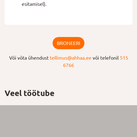
esitamisel).
BRONEERI
Või võta ühendust
tellimus@ahhaa.ee
või telefonil
515
6766
Veel töötube