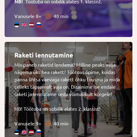
NB!
Töötuba on sobilik alates 1. klassist.
Vanusele 8+
40 min
Raketi lennutamine
Mis paneb raketid lendama? Milline peaks välja
nägema üks hea rakett? Töötoas õpime, kuidas
panna lihtsa vaevaga rakett õhku tõusma ja mida
selleks täpsemalt vaja on. Disainime ise endale
raketi ja lennutame seda võimalikult kõrgele!
NB! Töötuba on sobilik alates 2. klassist!
Vanusele 9+
40 min