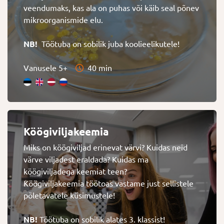
veendumaks, kas ala on puhas või käib seal põnev
mikroorganismide elu.
NB!
Töötuba on sobilik juba koolieelikutele!
Vanusele 5+
40 min
Köögiviljakeemia
Miks on köögiviljad erinevat värvi? Kuidas neid
värve viljadest eraldada? Kuidas ma
köögiviljadega keemiat teen?
Köögiviljakeemia töötoas vastame just sellistele
põletavatele küsimustele!
NB!
Töötuba on sobilik alates 3. klassist!