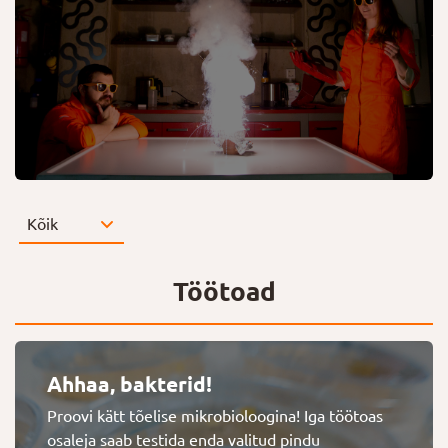
Töötoad
Ahhaa, bakterid!
Proovi kätt tõelise mikrobioloogina! Iga töötoas
osaleja saab testida enda valitud pindu