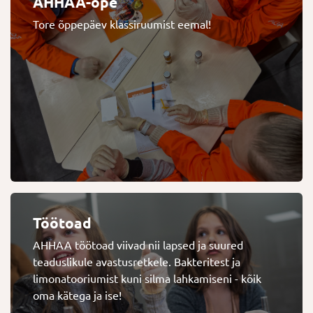
AHHAA-õpe
Tore õppepäev klassiruumist eemal!
Töötoad
AHHAA töötoad viivad nii lapsed ja suured
teaduslikule avastusretkele. Bakteritest ja
limonatooriumist kuni silma lahkamiseni - kõik
oma kätega ja ise!