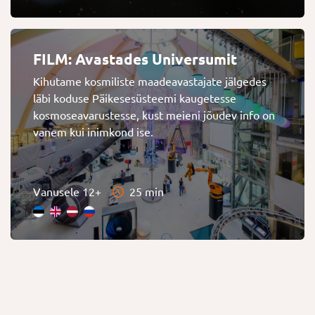
FILM: Avastades Universumit
Kihutame kosmiliste maadeavastajate jälgedes
läbi koduse Päikesesüsteemi kaugetesse
kosmoseavarustesse, kust meieni jõudev info on
vanem kui inimkond ise.
Vanusele 12+
25 min