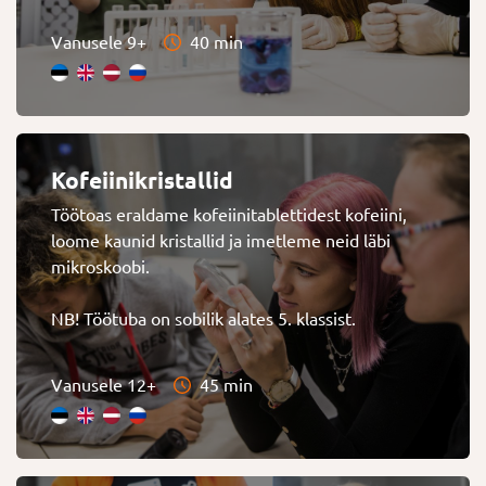
Vanusele 9+
40 min
Kofeiinikristallid
Töötoas eraldame kofeiinitablettidest kofeiini,
loome kaunid kristallid ja imetleme neid läbi
mikroskoobi.
NB! Töötuba on sobilik alates 5. klassist.
Vanusele 12+
45 min