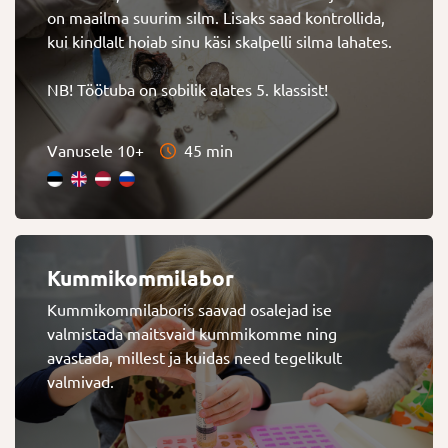
on maailma suurim silm. Lisaks saad kontrollida,
kui kindlalt hoiab sinu käsi skalpelli silma lahates.
NB! Töötuba on sobilik alates 5. klassist!
Vanusele 10+
45 min
Kummikommilabor
Kummikommilaboris saavad osalejad ise
valmistada maitsvaid kummikomme ning
avastada, millest ja kuidas need tegelikult
valmivad.