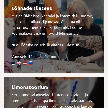
Lõhnade süntees
Mis on ühist kodukeemial ja kommidel? Uurime,
millised kemikaalid panevad lõhnama nii
puhastusvahendid kui ka kommid. Loome
keemialaboris ise erinevaid lõhnaaineid.
NB!
Töötuba on sobilik alates 8. klassist!
Vanusele 16+
45 min
Limonatoorium
Kergitame saladuseloori limonaadi ajaloolt ja
teeme ka päris Limpa limonaadi! Lisaks uurime,
millal valmistati esimene karastusjook ja kuidas