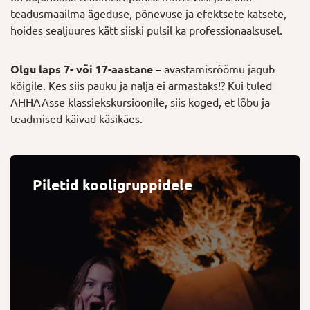
teadusmaailma ägeduse, põnevuse ja efektsete katsete,
hoides sealjuures kätt siiski pulsil ka professionaalsusel.
Olgu laps 7- või 17-aastane
– avastamisrõõmu jagub
kõigile. Kes siis pauku ja nalja ei armastaks!? Kui tuled
AHHAAsse klassiekskursioonile, siis koged, et lõbu ja
teadmised käivad käsikäes.
Piletid kooligruppidele