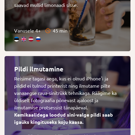
saavad mullid limonaadi sisse.
Vanusele 4+
45 min
Pildi ilmutamine
Reisime tagasi aega, kus ei olnud iPhone'i ja
pildid ei tulnud printerist ning ilmutame pilte
vanaaegse raua-sinitrükk tehnikaga. Räägime ka
üldiselt fotograafia põnevast ajaloost ja
ilmutamise protsessist tänapäeval.
Kemikaalidega loodud sini-valge pildi saab
igaüks kingituseks koju kaasa.