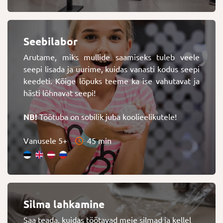
Seebilabor
Arutame, miks mullide saamiseks tuleb veele
seepi lisada ja uurime, kuidas vanasti kodus seepi
keedeti. Kõige lõpuks teeme ka ise vahutavat ja
hästi lõhnavat seepi!
NB!
Töötuba on sobilik juba koolieelikutele!
Vanusele 5+
45 min
Silma lahkamine
Saa teada, kuidas töötavad meie silmad ja kellel