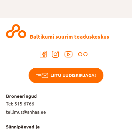
Baltikumi suurim teaduskeskus
LIITU UUDISKIRJAGA!
Broneeringud
Tel:
515 6766
tellimus@ahhaa.ee
Sünnipäevad ja