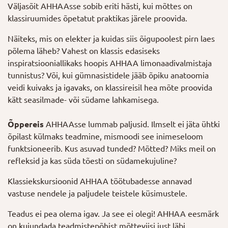
Väljasõit AHHAAsse sobib eriti hästi, kui mõttes on
klassiruumides õpetatut praktikas järele proovida.
Näiteks, mis on elekter ja kuidas siis õigupoolest pirn laes
põlema läheb? Vahest on klassis edasiseks
inspiratsiooniallikaks hoopis AHHAA limonaadivalmistaja
tunnistus? Või, kui gümnasistidele jääb õpiku anatoomia
veidi kuivaks ja igavaks, on klassireisil hea mõte proovida
kätt seasilmade- või südame lahkamisega.
Õppereis
AHHAAsse lummab paljusid. Ilmselt ei jäta ühtki
õpilast külmaks teadmine, mismoodi see inimeseloom
funktsioneerib. Kus asuvad tunded? Mõtted? Miks meil on
refleksid ja kas süda tõesti on südamekujuline?
Klassiekskursioonid AHHAA töötubadesse annavad
vastuse nendele ja paljudele teistele küsimustele.
Teadus ei pea olema igav. Ja see ei olegi! AHHAA eesmärk
on kujundada teadmistepõhist mõtteviisi just läbi