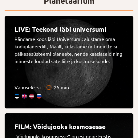
Planetaarium
LIVE: Teekond läbi universumi
Rändame koos läbi Universumi: alustame oma
koduplaneedilt, Maalt, külastame mitmeid teisi
päikesesüsteemi planeete, nende kaaslaseid ning
inimeste loodud satelliite ja kosmosesonde.
Vanusele 5+
25 min
FILM: Võidujooks kosmosesse
„Võidujooks kosmosesse“ on esimene Eestis