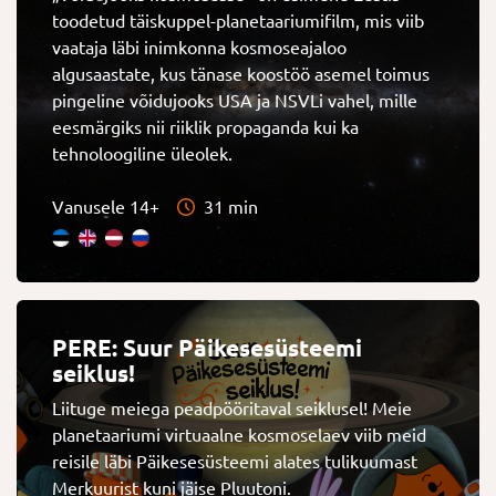
toodetud täiskuppel-planetaariumifilm, mis viib
vaataja läbi inimkonna kosmoseajaloo
algusaastate, kus tänase koostöö asemel toimus
pingeline võidujooks USA ja NSVLi vahel, mille
eesmärgiks nii riiklik propaganda kui ka
tehnoloogiline üleolek.
Vanusele 14+
31 min
PERE: Suur Päikesesüsteemi
seiklus!
Liituge meiega peadpööritaval seiklusel! Meie
planetaariumi virtuaalne kosmoselaev viib meid
reisile läbi Päikesesüsteemi alates tulikuumast
Merkuurist kuni jäise Pluutoni.