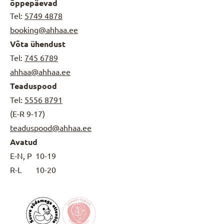
õppepäevad
Tel:
5749 4878
booking@ahhaa.ee
Võta ühendust
Tel:
745 6789
ahhaa@ahhaa.ee
Teaduspood
Tel:
5556 8791
(E-R 9-17)
teaduspood@ahhaa.ee
Avatud
E-N, P
10-19
R-L
10-20