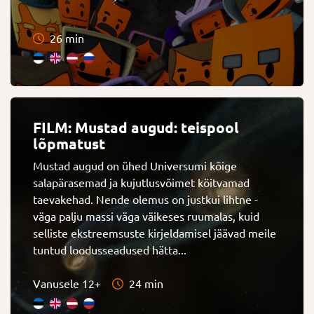
26 min
FILM: Mustad augud: teispool
lõpmatust
Mustad augud on ühed Universumi kõige
salapärasemad ja kujutlusvõimet köitvamad
taevakehad. Nende olemus on justkui lihtne -
väga palju massi väga väikeses ruumalas, kuid
selliste ekstreemsuste kirjeldamisel jäävad meile
tuntud loodusseadused hätta...
Vanusele 12+
24 min