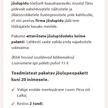
jõulupidu
tõeliselt kaasahaaravaks muuta! Tänu
pidevalt vahelduvatele näitustele ja
üllatusrohketele lisategevustele pole kahtlustki,
et siin peetav
firma jõulupidu
jääb teie
töötajatele kauaks meelde.
Pakume
ettevõtete jõulupidudeks
kolme
paketti
. Lahkesti saate valida enda vajadustele
sobivaima:
(Kõik hinnad sisaldavad käibemaksu)
Lisainimene iga paketi puhul 15 €
Teadmistest pakatav jõulupeopakett
kuni 20 inimesele.
Valige endale meelepärane ruum: Pesa või
Laika;
Kestus
2 tundi
;