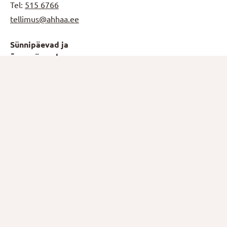
Tel:
515 6766
tellimus@ahhaa.ee
Sünnipäevad ja
õppepäevad
Tel:
5749 4878
booking@ahhaa.ee
Võta ühendust
Tel:
745 6789
ahhaa@ahhaa.ee
Teaduspood
Tel:
5556 8791
(E-R 9-17)
teaduspood@ahhaa.ee
Avatud
E-N, P
10-19
R-L
10-20