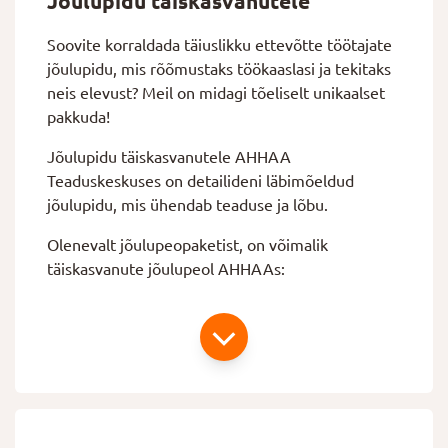
Jõulupidu täiskasvanutele
Soovite korraldada täiuslikku ettevõtte töötajate
jõulupidu, mis rõõmustaks töökaaslasi ja tekitaks
neis elevust? Meil on midagi tõeliselt unikaalset
pakkuda!
Jõulupidu täiskasvanutele AHHAA
Teaduskeskuses on detailideni läbimõeldud
jõulupidu, mis ühendab teaduse ja lõbu.
Olenevalt jõulupeopaketist, on võimalik
täiskasvanute jõulupeol AHHAAs: