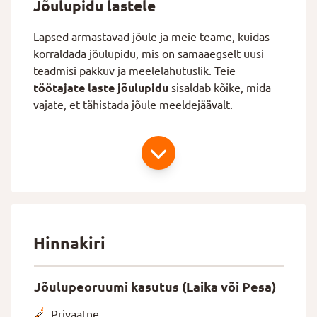
Jõulupidu lastele
Lapsed armastavad jõule ja meie teame, kuidas
korraldada jõulupidu, mis on samaaegselt uusi
teadmisi pakkuv ja meelelahutuslik. Teie
töötajate laste jõulupidu
sisaldab kõike, mida
vajate, et tähistada jõule meeldejäävalt.
Hinnakiri
Jõulupeoruumi kasutus (Laika või Pesa)
Privaatne