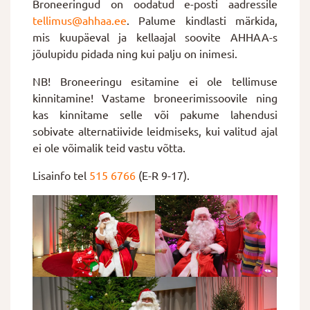
Broneeringud on oodatud e-posti aadressile
tellimus@ahhaa.ee
. Palume kindlasti märkida,
mis kuupäeval ja kellaajal soovite AHHAA-s
jõulupidu pidada ning kui palju on inimesi.
NB! Broneeringu esitamine ei ole tellimuse
kinnitamine! Vastame broneerimissoovile ning
kas kinnitame selle või pakume lahendusi
sobivate alternatiivide leidmiseks, kui valitud ajal
ei ole võimalik teid vastu võtta.
Lisainfo tel
515 6766
(E-R 9-17).