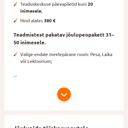
Teaduskeskuse päevapiletid kuni
20
inimesele
;
Hind alates
380 €
Teadmistest pakatav jõulupeopakett 31–
50 inimesele.
Valige endale meelepärane ruum: Pesa, Laika
või Lektoorium;
...