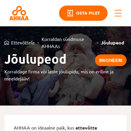
OSTA PILET
Korraldan sündmuse
Ettevõttele
Jõulupeod
AHHAAs
Jõulupeod
BRONEERI
Korraldage firma või laste jõulupidu, mis on eriline ja
meeldejääv!
AHHAA on ideaalne paik, kus
ettevõtte