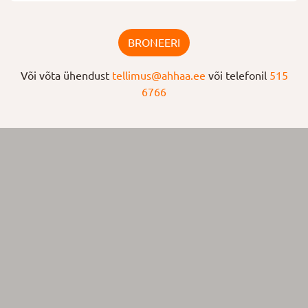
BRONEERI
Või võta ühendust
tellimus@ahhaa.ee
või telefonil
515
6766