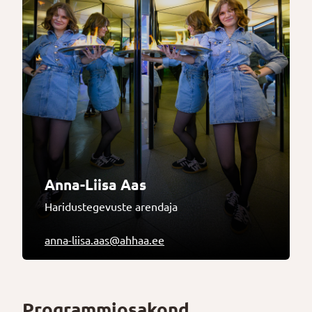
Anna-Liisa Aas
Haridustegevuste arendaja
anna-liisa.aas@ahhaa.ee
Programmiosakond