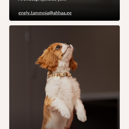
enely.tammoja@ahhaa.ee