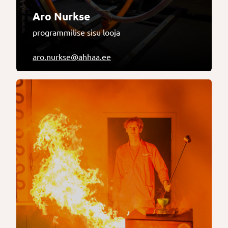
Aro Nurkse
programmilise sisu looja
aro.nurkse@ahhaa.ee