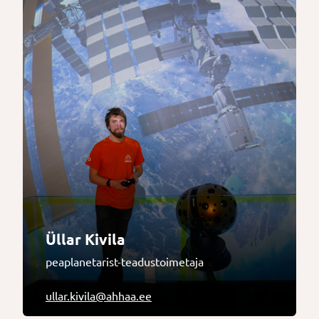
Üllar Kivila
peaplanetarist-teadustoimetaja
ullar.kivila@ahhaa.ee