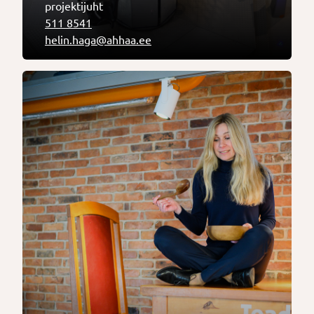
projektijuht
511 8541
helin.haga@ahhaa.ee