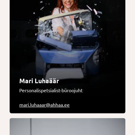
Mari Luhaäär
Personalispetsialist-büroojuht
mari.luhaaar@ahhaa.ee