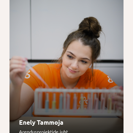
Enely Tammoja
Arendusprojektide juht