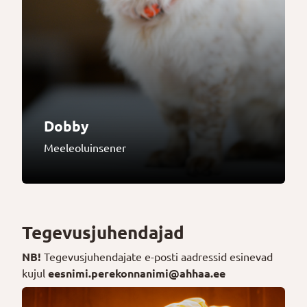
Dobby
Meeleoluinsener
Tegevusjuhendajad
NB!
Tegevusjuhendajate e-posti aadressid esinevad
kujul
eesnimi.perekonnanimi@ahhaa.ee