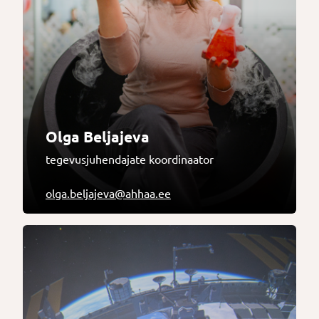
Olga Beljajeva
tegevusjuhendajate koordinaator
olga.beljajeva@ahhaa.ee