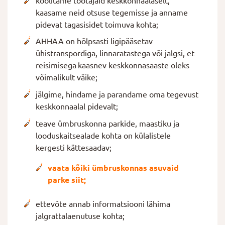
koolitame töötajaid keskkonnaalaselt,
kaasame neid otsuse tegemisse ja anname
pidevat tagasisidet toimuva kohta;
AHHAA on hõlpsasti ligipääsetav
ühistranspordiga, linnaratastega või jalgsi, et
reisimisega kaasnev keskkonnasaaste oleks
võimalikult väike;
jälgime, hindame ja parandame oma tegevust
keskkonnaalal pidevalt;
teave ümbruskonna parkide, maastiku ja
looduskaitsealade kohta on külalistele
kergesti kättesaadav;
vaata kõiki ümbruskonnas asuvaid
parke siit;
ettevõte annab informatsiooni lähima
jalgrattalaenutuse kohta;