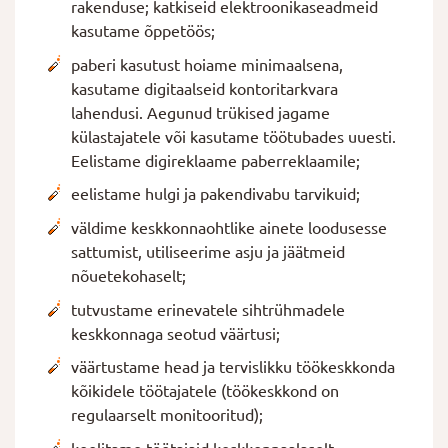
rakenduse; katkiseid elektroonikaseadmeid
kasutame õppetöös;
paberi kasutust hoiame minimaalsena,
kasutame digitaalseid kontoritarkvara
lahendusi. Aegunud trükised jagame
külastajatele või kasutame töötubades uuesti.
Eelistame digireklaame paberreklaamile;
eelistame hulgi ja pakendivabu tarvikuid;
väldime keskkonnaohtlike ainete loodusesse
sattumist, utiliseerime asju ja jäätmeid
nõuetekohaselt;
tutvustame erinevatele sihtrühmadele
keskkonnaga seotud väärtusi;
väärtustame head ja tervislikku töökeskkonda
kõikidele töötajatele (töökeskkond on
regulaarselt monitooritud);