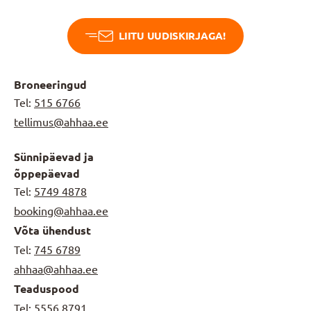
LIITU UUDISKIRJAGA!
Broneeringud
Tel:
515 6766
tellimus@ahhaa.ee
Sünnipäevad ja
õppepäevad
Tel:
5749 4878
booking@ahhaa.ee
Võta ühendust
Tel:
745 6789
ahhaa@ahhaa.ee
Teaduspood
Tel:
5556 8791