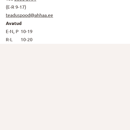
(E-R 9-17)
teaduspood@ahhaa.ee
Avatud
E-N, P
10-19
R-L
10-20