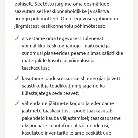
põhiselt. Seetõttu järgime oma eesmärkide
saavutamisel keskkonnahoidlikke ja säästva
arengu põhimõtteid. Oma tegevuses juhindume
järgmistest keskkonnahoiu põhimõtetest:
arvestame oma tegevusest tulenevat
võimalikku keskkonnamõju - näituseid ja
sündmusi planeerides peame silmas säästlikke
materjalide kasutuse võimalusi ja
taaskasutust;
kasutame loodusressursse sh energiat ja vett
säästlikult ja teadlikult ning jagame ka
külastajatega seda teavet;
vähendame jäätmete kogust ja edendame
jäätmete taaskasutust - pood taaskasutab
pakendeid kauba väljastamisel; taaskasutame
eksponaate ja butafooriat või nende osi;
kasutatud inventarile leiame eeskätt uue