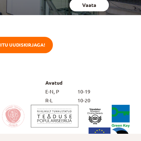
Vaata
IITU UUDISKIRJAGA!
Avatud
E-N, P
10-19
R-L
10-20