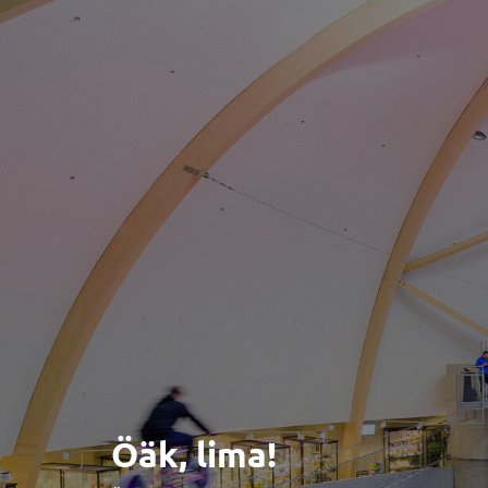
Öäk, lima!