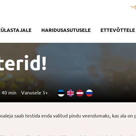
KÜLASTAJALE
HARIDUSASUTUSELE
ETTEVÕTTELE
erid!
40 min
Vanusele 5+
 osaleja saab testida enda valitud pindu veendumaks, kas ala on