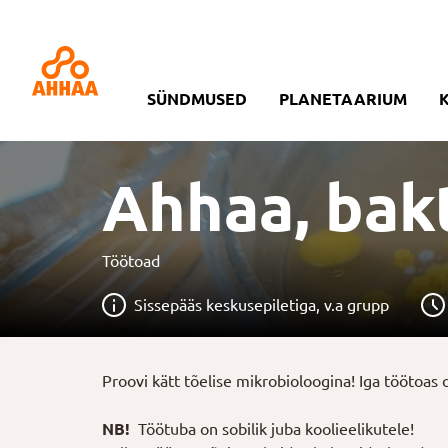
SÜNDMUSED
PLANETAARIUM
Ahhaa, bakt
Töötoad
Sissepääs keskusepiletiga, v.a grupp
Proovi kätt tõelise mikrobioloogina! Iga töötoas
NB!
Töötuba on sobilik juba koolieelikutele!