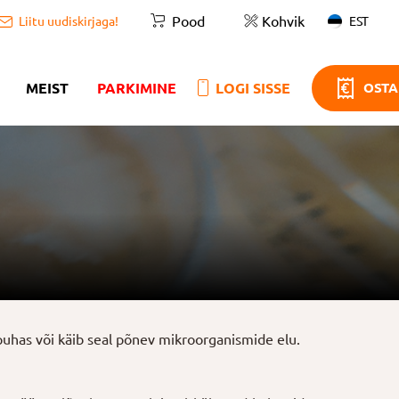
Pood
Kohvik
EST
Liitu uudiskirjaga!
MEIST
PARKIMINE
LOGI SISSE
OSTA
 puhas või käib seal põnev mikroorganismide elu.