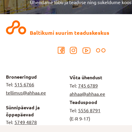
Ühendame lõbu ja teaduse ning sukeldume koos
Baltikumi suurim teaduskeskus
Broneeringud
Võta ühendust
Tel:
515 6766
Tel:
745 6789
tellimus@ahhaa.ee
ahhaa@ahhaa.ee
Teaduspood
Sünnipäevad ja
Tel:
5556 8791
õppepäevad
(E-R 9-17)
Tel:
5749 4878
teaduspood@ahhaa.ee
booking@ahhaa.ee