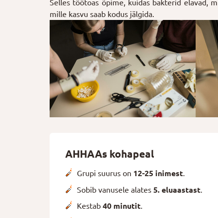
Selles töötoas õpime, kuidas bakterid elavad, mi
mille kasvu saab kodus jälgida.
AHHAAs kohapeal
Grupi suurus on
12-25 inimest
.
Sobib vanusele alates
5. eluaastast
.
Kestab
40 minutit
.