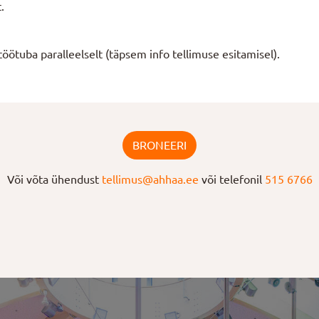
.
töötuba paralleelselt (täpsem info tellimuse esitamisel).
BRONEERI
Või võta ühendust
tellimus@ahhaa.ee
või telefonil
515 6766