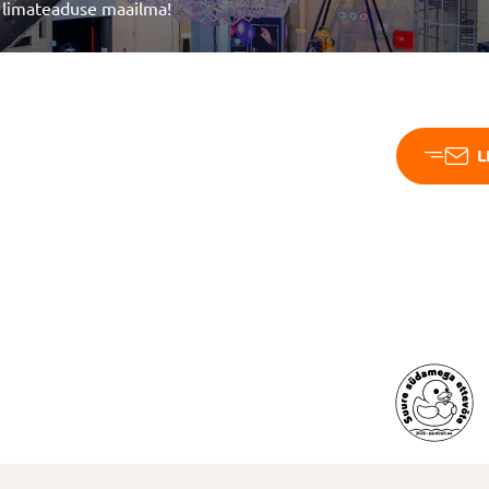
 limateaduse maailma!
L