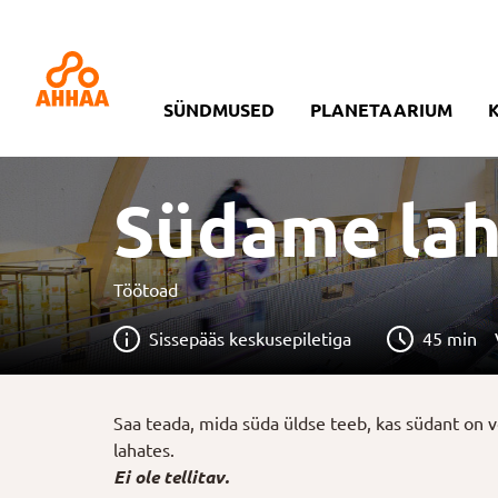
SÜNDMUSED
PLANETAARIUM
Südame la
Töötoad
Sissepääs keskusepiletiga
45 min
Saa teada, mida süda üldse teeb, kas südant on võ
lahates.
Ei ole tellitav.