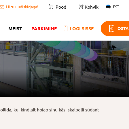
Pood
Kohvik
EST
Liitu uudiskirjaga!
MEIST
PARKIMINE
LOGI SISSE
OSTA
ida, kui kindlalt hoiab sinu käsi skalpelli südant