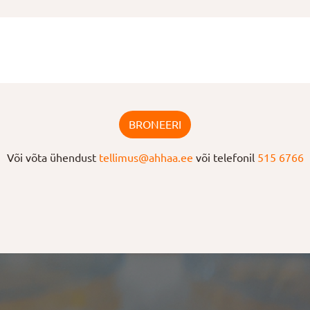
BRONEERI
Või võta ühendust
tellimus@ahhaa.ee
või telefonil
515 6766