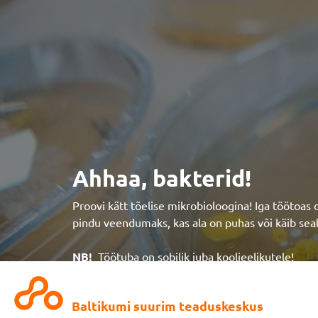
Ahhaa, bakterid!
Proovi kätt tõelise mikrobioloogina! Iga töötoas 
pindu veendumaks, kas ala on puhas või käib sea
NB!
Töötuba on sobilik juba koolieelikutele!
Baltikumi suurim teaduskeskus