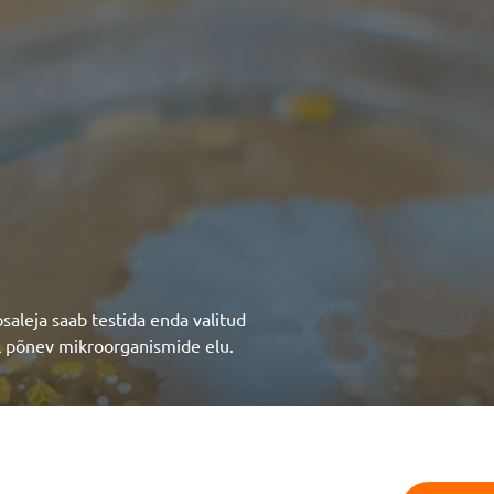
osaleja saab testida enda valitud
l põnev mikroorganismide elu.