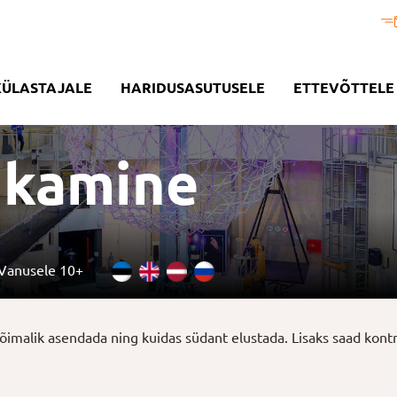
KÜLASTAJALE
HARIDUSASUTUSELE
ETTEVÕTTELE
hkamine
Vanusele 10+
imalik asendada ning kuidas südant elustada. Lisaks saad kontroll