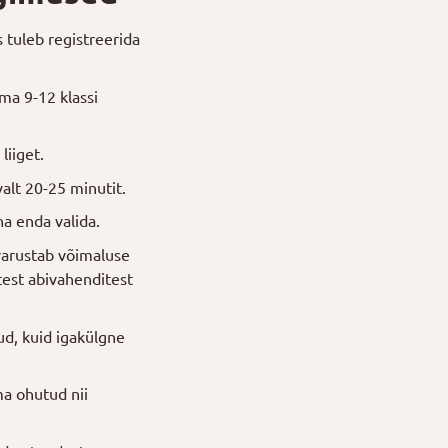
 tuleb registreerida
ma 9-12 klassi
liiget.
alt 20-25 minutit.
na enda valida.
varustab võimaluse
est abivahenditest
ud, kuid igakülgne
a ohutud nii