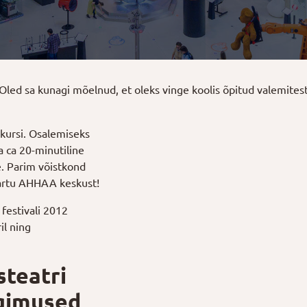
 Oled sa kunagi mõelnud, et oleks vinge koolis õpitud valemites
kursi. Osalemiseks
a ca 20-minutiline
e. Parim võistkond
Tartu AHHAA keskust!
festivali 2012
il ning
steatri
ngimused