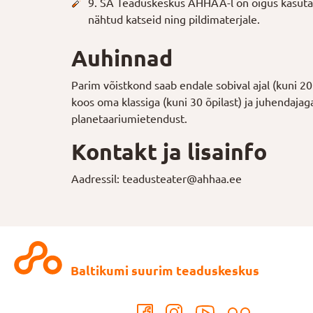
9. SA Teaduskeskus AHHAA-l on õigus kasut
nähtud katseid ning pildimaterjale.
Auhinnad
Parim võistkond saab endale sobival ajal (kuni 20
koos oma klassiga (kuni 30 õpilast) ja juhendaja
planetaariumietendust.
Kontakt ja lisainfo
Aadressil: teadusteater@ahhaa.ee
Baltikumi suurim teaduskeskus