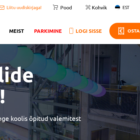
Pood
Kohvik
EST
Liitu uudiskirjaga!
MEIST
PARKIMINE
LOGI SISSE
OSTA
lide
!
nge koolis õpitud valemitest