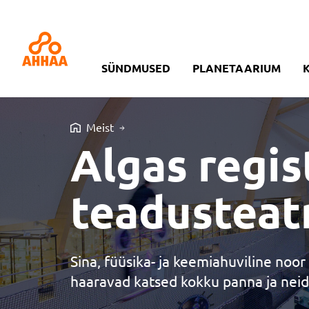
SÜNDMUSED
PLANETAARIUM
Meist
Algas regis
teadusteatr
Sina, füüsika- ja keemiahuviline noo
haaravad katsed kokku panna ja neid k