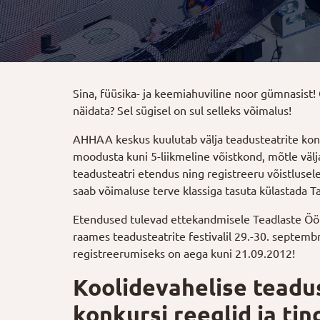
Sina, füüsika- ja keemiahuviline noor gümnasist!
näidata? Sel sügisel on sul selleks võimalus!
AHHAA keskus kuulutab välja teadusteatrite kon
moodusta kuni 5-liikmeline võistkond, mõtle välj
teadusteatri etendus ning registreeru võistlusel
saab võimaluse terve klassiga tasuta külastada 
Etendused tulevad ettekandmisele Teadlaste Öö 
raames teadusteatrite festivalil 29.-30. septembr
registreerumiseks on aega kuni 21.09.2012!
Koolidevahelise teadu
konkursi reeglid ja ti