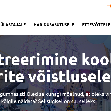
KÜLASTAJALE
HARIDUSASUTUSELE
ETTEVÕTTELE
treerimine koo
ite võistlusele
r gümnasist! Oled sa kunagi mõelnud, et oleks vi
õigile näidata? Sel sügisel on sul selleks