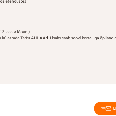
ada etendustes
12. aasta lõpuni)
ga külastada Tartu AHHAAd. Lisaks saab soovi korral iga õpilane
L