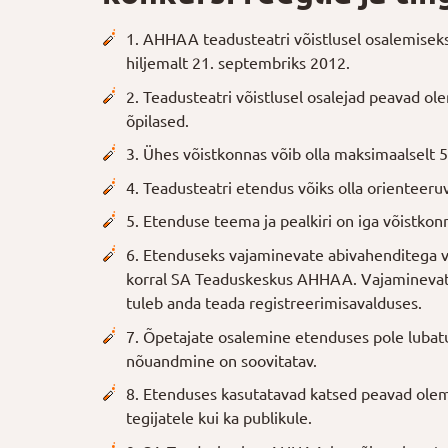
1. AHHAA teadusteatri võistlusel osalemiseks
hiljemalt 21. septembriks 2012.
2. Teadusteatri võistlusel osalejad peavad ole
õpilased.
3. Ühes võistkonnas võib olla maksimaalselt 5 
4. Teadusteatri etendus võiks olla orienteeruv
5. Etenduse teema ja pealkiri on iga võistkon
6. Etenduseks vajaminevate abivahenditega 
korral SA Teaduskeskus AHHAA. Vajaminevat
tuleb anda teada registreerimisavalduses.
7. Õpetajate osalemine etenduses pole lubat
nõuandmine on soovitatav.
8. Etenduses kasutatavad katsed peavad olem
tegijatele kui ka publikule.