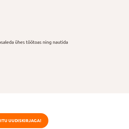
 osaleda ühes töötoas ning nautida
IITU UUDISKIRJAGA!