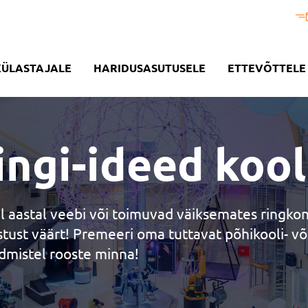
KÜLASTAJALE
HARIDUSASUTUSELE
ETTEVÕTTELE
ingi-ideed kool
el aastal veebi või toimuvad väiksemates ringko
stust väärt! Premeeri oma tuttavat põhikooli- võ
admistel rooste minna!