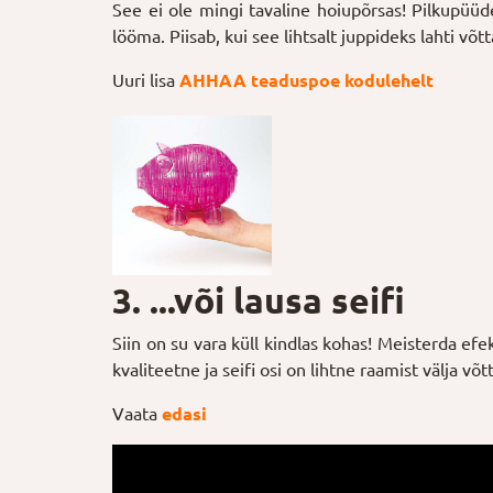
See ei ole mingi tavaline hoiupõrsas! Pilkupüü
lööma. Piisab, kui see lihtsalt juppideks lahti võt
Uuri lisa
AHHAA teaduspoe kodulehelt
3. ...või lausa seifi
Siin on su vara küll kindlas kohas! Meisterda efe
kvaliteetne ja seifi osi on lihtne raamist välja v
Vaata
edasi