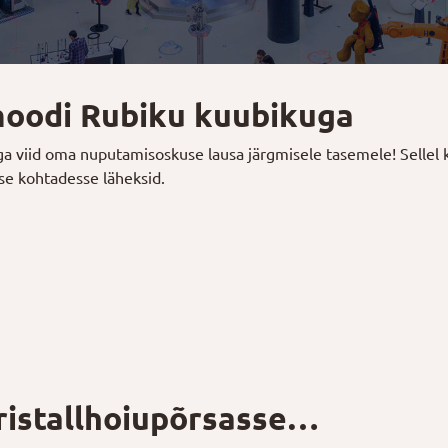
tmoodi Rubiku kuubikuga
 viid oma nuputamisoskuse lausa järgmisele tasemele! Sellel kuu
se kohtadesse läheksid.
ristallhoiupõrsasse…