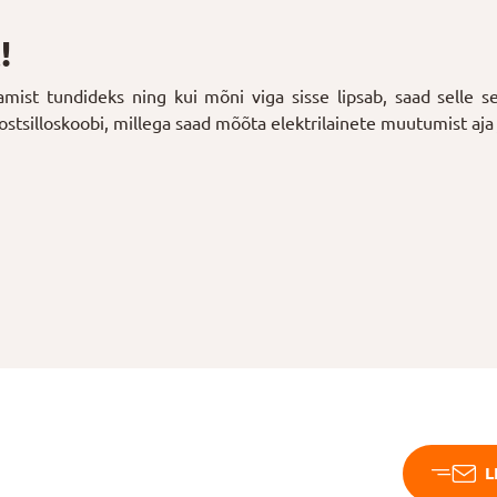
!
tamist tundideks ning kui mõni viga sisse lipsab, saad selle 
ostsilloskoobi, millega saad mõõta elektrilainete muutumist aja
L