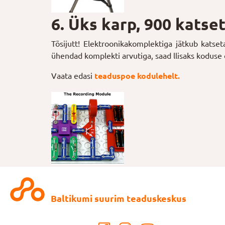
6. Üks karp, 900 katset
Tõsijutt! Elektroonikakomplektiga jätkub katse
ühendad komplekti arvutiga, saad llisaks koduse 
Vaata edasi
teaduspoe kodulehelt.
Baltikumi suurim teaduskeskus