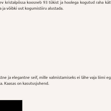
dev kristalpõssa koosneb 93 tükist ja hoolega kogutud raha kä
ta ja võibki uut kogumistiiru alustada.
ktne ja elegantne seif, mille valmistamiseks ei lähe vaja liimi e
õtta. Kaasas on kasutusjuhend.