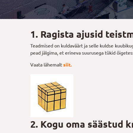
1. Ragista ajusid teis
Teadmised on kuldaväärt ja selle kuldse kuubikuga
pead jälgima, et erineva suurusega tükid õigetes
Vaata lähemalt
siit.
2. Kogu oma säästud k