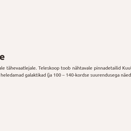
le
ale tähevaatlejale. Teleskoop toob nähtavale pinnadetailid Kuu
heledamad galaktikad (ja 100 – 140-kordse suurendusega näed 