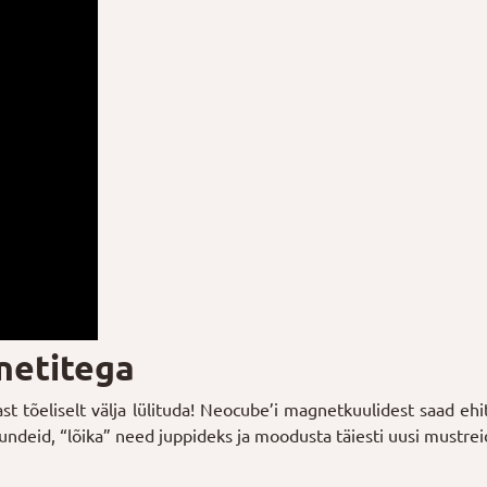
netitega
ast tõeliselt välja lülituda! Neocube’i magnetkuulidest saad eh
undeid, “lõika” need juppideks ja moodusta täiesti uusi mustrei