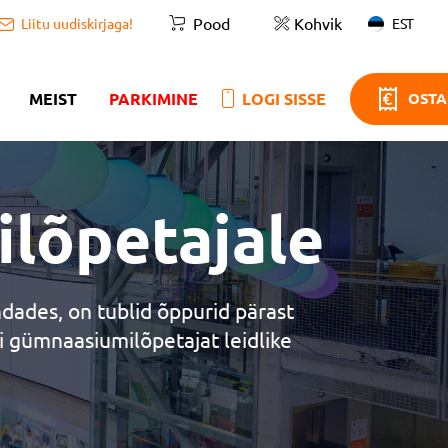
Pood
Kohvik
EST
Liitu uudiskirjaga!
MEIST
PARKIMINE
LOGI SISSE
OSTA
ilõpetajale
ndades, on tublid õppurid pärast
i gümnaasiumilõpetajat leidlike