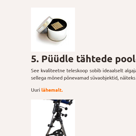
5. Püüdle tähtede poo
See kvaliteetne teleskoop sobib ideaalselt algaj
sellega mõned põnevamad süvaobjektid, näiteks 
Uuri
lähemalt.