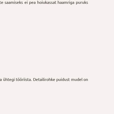
tte saamiseks ei pea hoiukassat haamriga puruks
ga ühtegi tööriista. Detailirohke puidust mudel on