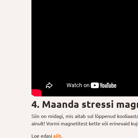
4. Maanda stressi mag
Siin on midagi, mis aitab sul lõppenud kooliaast
ainult! Vormi magnetitest kette või erinevaid kuj
Loe edasi
siit.