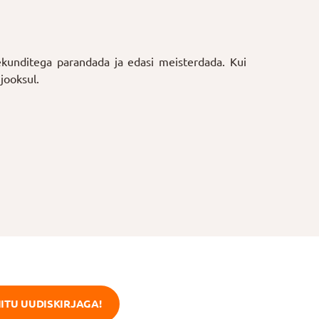
sekunditega parandada ja edasi meisterdada. Kui
 jooksul.
IITU UUDISKIRJAGA!