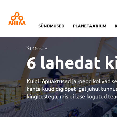
SÜNDMUSED
PLANETAARIUM
Meist
6 lahedat k
Kuigi lõpuaktused ja -peod kolivad s
kahte kuud digiõpet igal juhul tunnu
kingitustega, mis ei lase kogutud te