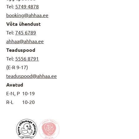
Tel:
5749 4878
booking@ahhaa.ee
Võta ühendust
Tel:
745 6789
ahhaa@ahhaa.ee
Teaduspood
Tel:
5556 8791
(E-R 9-17)
teaduspood@ahhaa.ee
Avatud
E-N, P
10-19
R-L
10-20