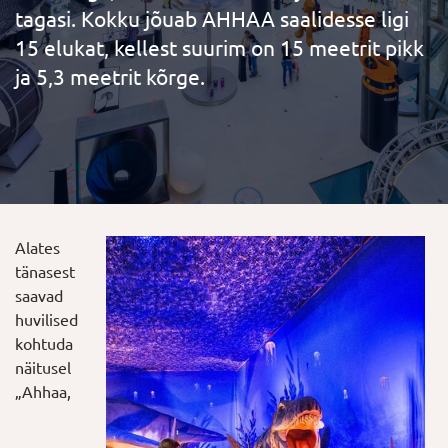
tagasi. Kokku jõuab AHHAA saalidesse ligi
15 elukat, kellest suurim on 15 meetrit pikk
ja 5,3 meetrit kõrge.
Alates
tänasest
saavad
huvilised
kohtuda
näitusel
„Ahhaa,