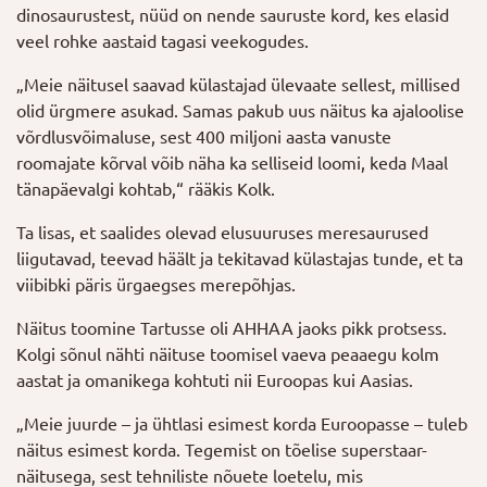
dinosaurustest, nüüd on nende sauruste kord, kes elasid
veel rohke aastaid tagasi veekogudes.
„Meie näitusel saavad külastajad ülevaate sellest, millised
olid ürgmere asukad. Samas pakub uus näitus ka ajaloolise
võrdlusvõimaluse, sest 400 miljoni aasta vanuste
roomajate kõrval võib näha ka selliseid loomi, keda Maal
tänapäevalgi kohtab,“ rääkis Kolk.
Ta lisas, et saalides olevad elusuuruses meresaurused
liigutavad, teevad häält ja tekitavad külastajas tunde, et ta
viibibki päris ürgaegses merepõhjas.
Näitus toomine Tartusse oli AHHAA jaoks pikk protsess.
Kolgi sõnul nähti näituse toomisel vaeva peaaegu kolm
aastat ja omanikega kohtuti nii Euroopas kui Aasias.
„Meie juurde – ja ühtlasi esimest korda Euroopasse – tuleb
näitus esimest korda. Tegemist on tõelise superstaar-
näitusega, sest tehniliste nõuete loetelu, mis