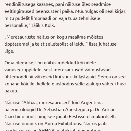
rendinäitusega kaasnes, pani näituse üles seadmise
eeltingimused peensusteni paika. Muuhulgas oli seal kirjas,
mitu pudelit limonaadi on vaja tuua tehnilisele
personalile,“ rääkis Kolk.
„Meresauruste näitus on kogu maailma mõistes
tipptasemel ja teist selletaolist ei leidu,“ lisas juhatuse
liige.
Oma olemuselt on näitus mõeldud kõikidele
vanusegruppidele, sest meresaurused vaimustavad
ühtemoodi nii väikeseid kui suuri külastajaid. Seega on see
kohane kõigile, kellele elusloodus selle ajalugu vähegi huvi
pakub.
Näituse “Ahhaa, meresaurused” lõid Argentiina
paleontoloogid Dr. Sebastian Apesteguia ja Dr. Adrian
Giacchino poolt ning see jõuab Eestisse esmakordselt.
Näituse omanik on Aurea Exhibitions. Näitus jääb
teaduskeskuses AHHAA avatuks 4. novembrini.