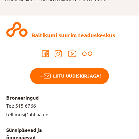
Baltikumi suurim teaduskeskus
LIITU UUDISKIRJAGA!
Broneeringud
Tel:
515 6766
tellimus@ahhaa.ee
Sünnipäevad ja
õppepäevad