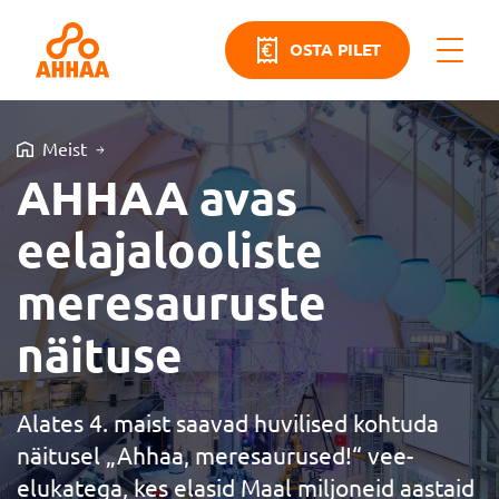
OSTA PILET
Meist
AHHAA avas
eelajalooliste
meresauruste
näituse
Alates 4. maist saavad huvilised kohtuda
näitusel „Ahhaa, meresaurused!“ vee-
elukatega, kes elasid Maal miljoneid aastaid