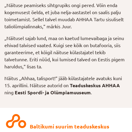
„Näituse peamiseks sihtgrupiks ongi pered. Võin enda
kogemusest öelda, et juba nelja-aastastel on saalis palju
toimetamist. Sellel talvel muudab AHHAA Tartu sisuliselt
taliolümpialinnaks,“ märkis Juur.
„Näitusel sajab lund, maa on kaetud lumevaibaga ja seinu
ehivad talvised vaated. Kuigi see kõik on butafooria, siis
garanteerime, et kõigil näituse külastajatel tekib
talvetunne. Eriti nüüd, kui lumised talved on Eestis pigem
haruldus,“ lisas ta.
Näitus „Ahhaa, talisport!“ jääb külastajatele avatuks kuni
15. aprillini. Näituse autorid on
Teaduskeskus AHHAA
ning
Eesti Spordi- ja Olümpiamuuseum
.
Baltikumi suurim teaduskeskus