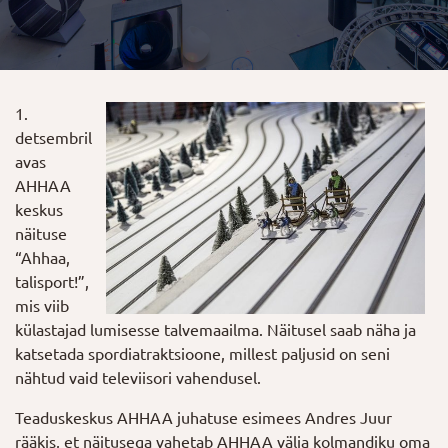
1.
detsembril
avas
AHHAA
keskus
näituse
“Ahhaa,
talisport!”,
mis viib
külastajad lumisesse talvemaailma. Näitusel saab näha ja
katsetada spordiatraktsioone, millest paljusid on seni
nähtud vaid televiisori vahendusel.
Teaduskeskus AHHAA juhatuse esimees Andres Juur
rääkis, et näitusega vahetab AHHAA välja kolmandiku oma