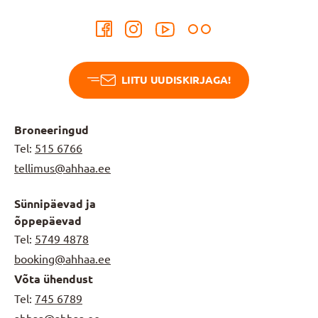
LIITU UUDISKIRJAGA!
Broneeringud
Tel:
515 6766
tellimus@ahhaa.ee
Sünnipäevad ja
õppepäevad
Tel:
5749 4878
booking@ahhaa.ee
Võta ühendust
Tel:
745 6789