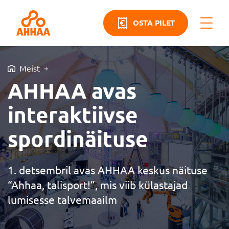
OSTA PILET
Meist
AHHAA avas
interaktiivse
spordinäituse
1. detsembril avas AHHAA keskus näituse
“Ahhaa, talisport!”, mis viib külastajad
lumisesse talvemaailm