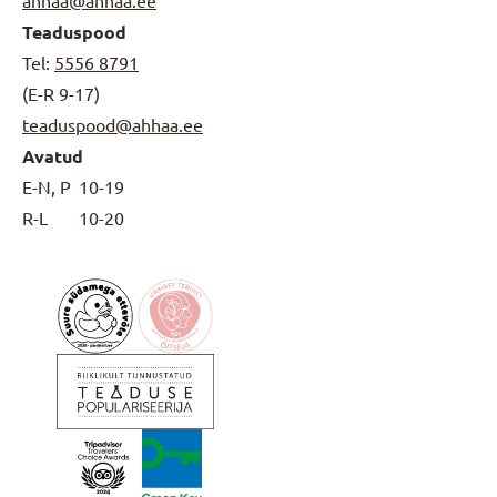
ahhaa@ahhaa.ee
Teaduspood
Tel:
5556 8791
(E-R 9-17)
teaduspood@ahhaa.ee
Avatud
E-N, P
10-19
R-L
10-20