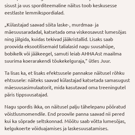
sisust ja uus sporditeemaline näitus toob keskusesse
eestlaste lemmikspordialad.
„Külastajad saavad sõita laske-, murdmaa- ja
mäesuusaradadal, katsetada oma viskeosavust lumesõjas
ning jälgida, kuidas tekivad jääkristallid. Lisaks saab
proovida eksootilisemaid talialasid nagu suusahüpe,
bobikelk või jääkeegel, samuti leiab AHHAAst maailma
suurima koerarakendi tõukekelguraja,“ ütles Juur.
Ta lisas ka, et lisaks efektsusele pannakse näitusel rõhku
ehtsusele: näiteks saavad külastajad katsetada samasugust
mäesuusasimulaatorit, mida kasutavad oma treeningutel
päris tippsuusatajad.
Nagu spordis ikka, on näitusel palju tähelepanu pööratud
võistlusmomendile. End proovile panna saavad nii pered
kui ka sõprade seltskonnad. Mõõtu saab võtta lumesõjas,
kelgukoerte võiduajamises ja laskesuusatamises.