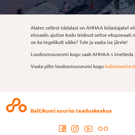
Alates sellest nädalast on AHHAA külastajatel 
elusaalis ajutise kodu leidnud seitse eksponaati 
on ka tegelikult väike? Tule ja vaata ise järele!
Loodusmuuseumi kogu saab AHHAA-s imetleda 20
Vaata pilte loodusmuuseumi kogu
kolimiseelses
Baltikumi suurim teaduskeskus