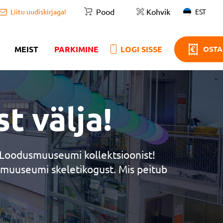
Pood
Kohvik
EST
Liitu uudiskirjaga!
MEIST
PARKIMINE
LOGI SISSE
OSTA
t välja!
i Loodusmuuseumi kollektsioonist!
 muuseumi skeletikogust. Mis peitub