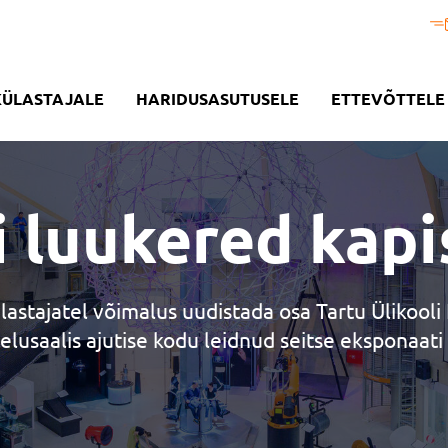
KÜLASTAJALE
HARIDUSASUTUSELE
ETTEVÕTTELE
luukered kapis
lastajatel võimalus uudistada osa Tartu Ülikool
saalis ajutise kodu leidnud seitse eksponaati