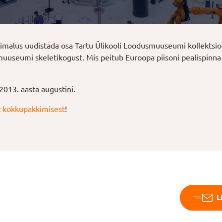
võimalus uudistada osa Tartu Ülikooli Loodusmuuseumi kollekt
muuseumi skeletikogust. Mis peitub Euroopa piisoni pealispinna a
13. aasta augustini.
t kokkupakkimisest
!
L