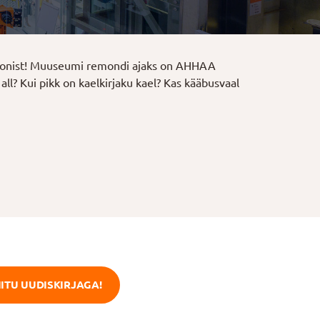
sioonist! Muuseumi remondi ajaks on AHHAA
ll? Kui pikk on kaelkirjaku kael? Kas kääbusvaal
IITU UUDISKIRJAGA!