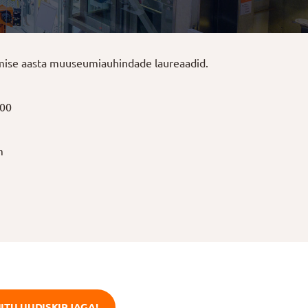
lmise aasta muuseumiauhindade laureaadid.
000
m
IITU UUDISKIRJAGA!