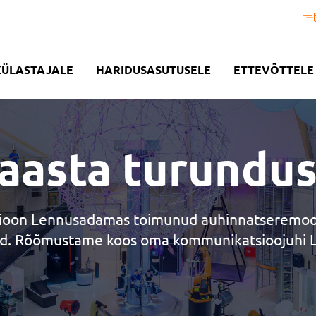
KÜLASTAJALE
HARIDUSASUTUSELE
ETTEVÕTTELE
asta turundust
sioon Lennusadamas toimunud auhinnatseremoonia
d. Rõõmustame koos oma kommunikatsioojuhi Li