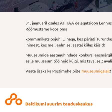
31. jaanuaril osales AHHAA delegatsioon Lennus
Rõõmustame koos oma
kommunikatsioojuhi Liinaga, kes pärjati Turundus
inimest, kes meil eelmisel aastal külas käisid!
Muuseumide aastaauhindade konkursi eesmärgiks
esile muuseumitöö neid külgi, mis tavaliselt aval
Vaata lisaks ka Postimehe pilte
muuseumigalalt
!
Baltikumi suurim teaduskeskus