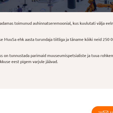
adamas toimunud auhinnatseremoonial, kus kuulutati välja ee
e MuuSa ehk aasta turundaja tiitliga ja täname kõiki neid 250 
 on tunnustada parimaid muuseumispetsialiste ja tuua rohke
ikkuse eest pigem varjule jäävad.
L