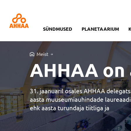
SÜNDMUSED
PLANETAARIUM
Meist
AHHAA on a
31. jaanuaril osales AHHAA delegat
aasta muuseumiauhindade laureaadi
ehk aasta turundaja tiitliga ja