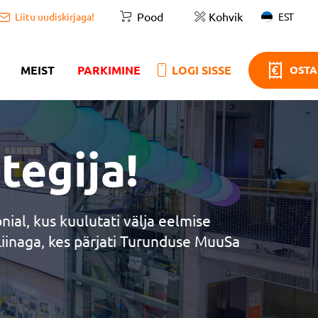
Pood
Kohvik
EST
Liitu uudiskirjaga!
MEIST
PARKIMINE
LOGI SISSE
OSTA
egija!
l, kus kuulutati välja eelmise
inaga, kes pärjati Turunduse MuuSa