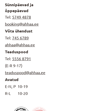
Sünnipäevad ja
õppepäevad
Tel:
5749 4878
booking@ahhaa.ee
Võta ühendust
Tel:
745 6789
ahhaa@ahhaa.ee
Teaduspood
Tel:
5556 8791
(E-R 9-17)
teaduspood@ahhaa.ee
Avatud
E-N, P
10-19
R-L
10-20