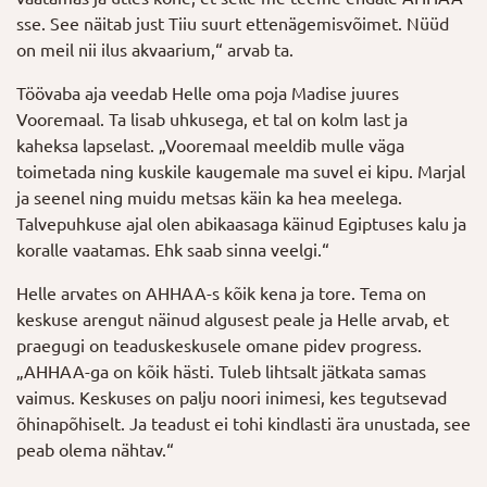
sse. See näitab just Tiiu suurt ettenägemisvõimet. Nüüd
on meil nii ilus akvaarium,“ arvab ta.
Töövaba aja veedab Helle oma poja Madise juures
Vooremaal. Ta lisab uhkusega, et tal on kolm last ja
kaheksa lapselast. „Vooremaal meeldib mulle väga
toimetada ning kuskile kaugemale ma suvel ei kipu. Marjal
ja seenel ning muidu metsas käin ka hea meelega.
Talvepuhkuse ajal olen abikaasaga käinud Egiptuses kalu ja
koralle vaatamas. Ehk saab sinna veelgi.“
Helle arvates on AHHAA-s kõik kena ja tore. Tema on
keskuse arengut näinud algusest peale ja Helle arvab, et
praegugi on teaduskeskusele omane pidev progress.
„AHHAA-ga on kõik hästi. Tuleb lihtsalt jätkata samas
vaimus. Keskuses on palju noori inimesi, kes tegutsevad
õhinapõhiselt. Ja teadust ei tohi kindlasti ära unustada, see
peab olema nähtav.“