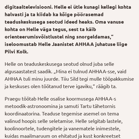
digitaaltelevisiooni. Helle ei ütle kunagi kellegi kohta
halvasti ja ta kiidab ka kõige pöörasemad
teaduskeskusega seotud ideed heaks. Oma vanuse
kohta on Helle väga tegus, sest ta käib
orienteerumisvõistlustel ning snorgeldamas,“
iseloomustab Helle Jaanistet AHHAA juhatuse liige
Pilvi Kolk.
Helle on teaduskeskusega seotud olnud juba selle
algusaastatest saadik. „Mina ei tulnud AHHAA-sse, vaid
AHHAA tuli minu juurde. Tiiu Sild tegi mulle tööpakkumise
ja keskuses olen töötanud terve igaviku,“ räägib ta.
Praegu töötab Helle osalise koormusega AHHAA-s
metoodik-astronoomina ja samuti Tartu tähetornis
koordinaatorina. Teaduse tegemise asemel on tema
valinud hoopis selle seletamise. Helle selgitab lastele,
koolinoortele, tudengitele ja vanematele inimestele,
kuidas maailmaruum on ehitatud ja kust konkreetset