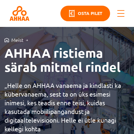
OSTA PILET
Meist
AHHAA ristiema
särab mitmel rindel
„Helle on AHHAA vanaema ja kindlasti ka
kübervanaema, sest ta on üks esimesi
inimesi, kes teadis enne teisi, kuidas
kasutada mobiilipangandust ja
digitaaltelevisiooni. Helle ei ütle kunagi
kellegi kohta