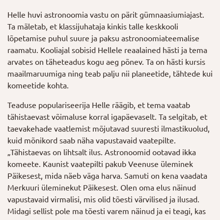
Helle huvi astronoomia vastu on pärit gümnaasiumiajast.
Ta mäletab, et klassijuhataja kinkis talle keskkooli
lõpetamise puhul suure ja paksu astronoomiateemalise
raamatu. Kooliajal sobisid Hellele reaalained hästi ja tema
arvates on täheteadus kogu aeg põnev. Ta on hästi kursis
maailmaruumiga ning teab palju nii planeetide, tähtede kui
komeetide kohta.
Teaduse populariseerija Helle räägib, et tema vaatab
tähistaevast võimaluse korral igapäevaselt. Ta selgitab, et
taevakehade vaatlemist mõjutavad suuresti ilmastikuolud,
kuid mõnikord saab näha vapustavaid vaatepilte.
„Tähistaevas on lihtsalt ilus. Astronoomid ootavad ikka
komeete. Kaunist vaatepilti pakub Veenuse üleminek
Päikesest, mida näeb väga harva. Samuti on kena vaadata
Merkuuri üleminekut Päikesest. Olen oma elus näinud
vapustavaid virmalisi, mis olid tõesti värvilised ja ilusad.
Midagi sellist pole ma tõesti varem näinud ja ei teagi, kas