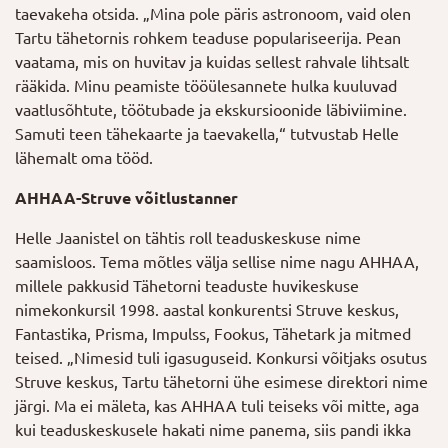
taevakeha otsida. „Mina pole päris astronoom, vaid olen
Tartu tähetornis rohkem teaduse populariseerija. Pean
vaatama, mis on huvitav ja kuidas sellest rahvale lihtsalt
rääkida. Minu peamiste tööülesannete hulka kuuluvad
vaatlusõhtute, töötubade ja ekskursioonide läbiviimine.
Samuti teen tähekaarte ja taevakella,“ tutvustab Helle
lähemalt oma tööd.
AHHAA-Struve võitlustanner
Helle Jaanistel on tähtis roll teaduskeskuse nime
saamisloos. Tema mõtles välja sellise nime nagu AHHAA,
millele pakkusid Tähetorni teaduste huvikeskuse
nimekonkursil 1998. aastal konkurentsi Struve keskus,
Fantastika, Prisma, Impulss, Fookus, Tähetark ja mitmed
teised. „Nimesid tuli igasuguseid. Konkursi võitjaks osutus
Struve keskus, Tartu tähetorni ühe esimese direktori nime
järgi. Ma ei mäleta, kas AHHAA tuli teiseks või mitte, aga
kui teaduskeskusele hakati nime panema, siis pandi ikka