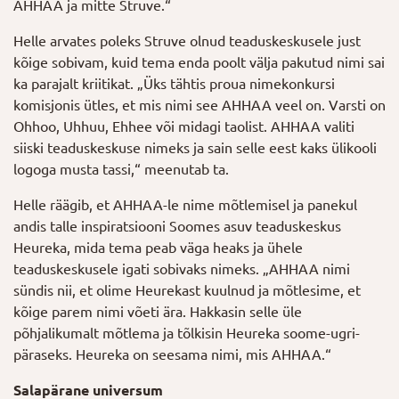
AHHAA ja mitte Struve.“
Helle arvates poleks Struve olnud teaduskeskusele just
kõige sobivam, kuid tema enda poolt välja pakutud nimi sai
ka parajalt kriitikat. „Üks tähtis proua nimekonkursi
komisjonis ütles, et mis nimi see AHHAA veel on. Varsti on
Ohhoo, Uhhuu, Ehhee või midagi taolist. AHHAA valiti
siiski teaduskeskuse nimeks ja sain selle eest kaks ülikooli
logoga musta tassi,“ meenutab ta.
Helle räägib, et AHHAA-le nime mõtlemisel ja panekul
andis talle inspiratsiooni Soomes asuv teaduskeskus
Heureka, mida tema peab väga heaks ja ühele
teaduskeskusele igati sobivaks nimeks. „AHHAA nimi
sündis nii, et olime Heurekast kuulnud ja mõtlesime, et
kõige parem nimi võeti ära. Hakkasin selle üle
põhjalikumalt mõtlema ja tõlkisin Heureka soome-ugri-
päraseks. Heureka on seesama nimi, mis AHHAA.“
Salapärane universum