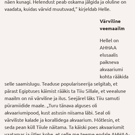
näen kunagi. Helendust peab oskama jälgida ja oluline on
vaadata, kuidas värvid muutuvad,“ kirjeldab Helle.
Värviline
veemaailm
Hellel on
AHHAA
elusaalis
paikneva
akvaariumi
kohta rääkida
selle saamislugu. Teaduse populariseerija selgitab, et
pärast Egiptuses käimist rääkis ta Tiiu Sillale, et veealune
maailm on nii värviline ja ilus. Seejärel läks Tiiu samuti
püramiidide maale. „Turu tänava alguses oli
akvaariumipood, kust astusin niisama läbi. Seal oli
värviliste kalade ja korallidega akvaarium. Mõtlesin, et
seda pean küll Tiiule näitama. Ta käiski poes akvaariumit
vaatamas ja ütles kohe, et selle me teeme endale AHHAA-