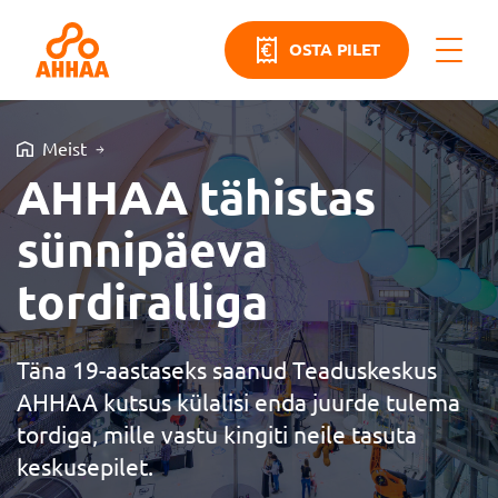
OSTA PILET
Meist
AHHAA tähistas
sünnipäeva
tordiralliga
Täna 19-aastaseks saanud Teaduskeskus
AHHAA kutsus külalisi enda juurde tulema
tordiga, mille vastu kingiti neile tasuta
keskusepilet.