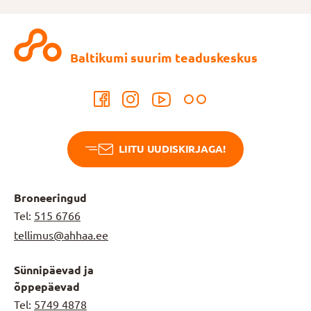
Baltikumi suurim teaduskeskus
LIITU UUDISKIRJAGA!
Broneeringud
Tel:
515 6766
tellimus@ahhaa.ee
Sünnipäevad ja
õppepäevad
Tel:
5749 4878