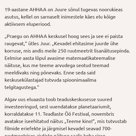
19-aastane AHHAA on Juure sõnul tugevas noorukieas
asutus, kellel on sarnaselt inimestele käes elu kõige
aktiivsem eluperiood.
„Praegu on AHHAA keskusel hoog sees ja see ei paista
raugevat,“ ütles Juur. „Kevadel ehitasime juurde ühe
korruse, mis andis meile 250 ruutmeetrit lisanäitusepinda.
Eelmise aasta lõpul avasime matemaatikateemalise
näituse, kus me teeme arvudega seotud teemad
meeldivaks ning põnevaks. Enne seda said
keskusekülastajad tutvuda spioonimaailma
telgitagustega.“
Algav uus eluaasta toob teaduskeskusesse suured
investeeringud, sest uuendatakse planetaariumit,
korraldatakse 11. Teadlaste Öö Festival, novembris
avatakse iseehitatud näitus „Teeme kino!“, mis tutvustab
filmide eriefekte ja järgmisel kevadel seavad 700-
ruutmeetrises ajutiste näituse saalis koha sisse