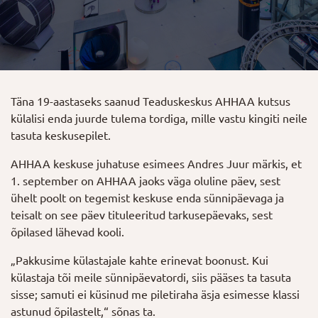
Täna 19-aastaseks saanud Teaduskeskus AHHAA kutsus
külalisi enda juurde tulema tordiga, mille vastu kingiti neile
tasuta keskusepilet.
AHHAA keskuse juhatuse esimees Andres Juur märkis, et
1. september on AHHAA jaoks väga oluline päev, sest
ühelt poolt on tegemist keskuse enda sünnipäevaga ja
teisalt on see päev tituleeritud tarkusepäevaks, sest
õpilased lähevad kooli.
„Pakkusime külastajale kahte erinevat boonust. Kui
külastaja tõi meile sünnipäevatordi, siis pääses ta tasuta
sisse; samuti ei küsinud me piletiraha äsja esimesse klassi
astunud õpilastelt,“ sõnas ta.