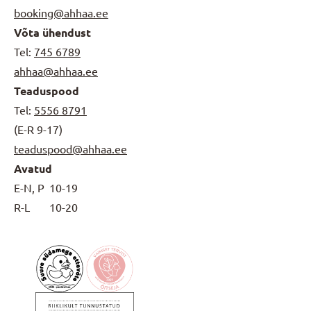
booking@ahhaa.ee
Võta ühendust
Tel:
745 6789
ahhaa@ahhaa.ee
Teaduspood
Tel:
5556 8791
(E-R 9-17)
teaduspood@ahhaa.ee
Avatud
E-N, P
10-19
R-L
10-20