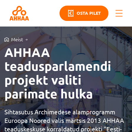
OSTA PILET
Meist
AHHAA
teadusparlamendi
projekt valiti
parimate hulka
Sihtasutus Archimedese alamprogramm
Euroopa Noored valis märtsis 2013 AHHAA
teaduskeskuse korraldatud projekti "Eesti-