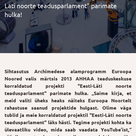
Läti noorte teadusparlament" parimate
hulka!
Sihtasutus Archimedese alamprogramm Euroopa
Noored valis märtsis 2013 AHHAA teaduskeskuse
korraldatud projekti "Eesti-Läti noorte
teadusparlament" parimate hulka. „Saime kirja, et
meid valiti üheks heaks näiteks Euroopa Noortelt
rahastuse saanud projektide hulgast. Olime väga
tublid ja meie korraldatud projektil "Eesti-Läti noorte
teadusparlament" läks hästi. Tegime projekti kohta ka
ülevaatliku video, mida saab vaadata YouTube’ist,“