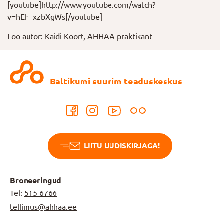
[youtube]http://www.youtube.com/watch?
v=hEh_xzbXgWs[/youtube]
Loo autor: Kaidi Koort, AHHAA praktikant
Baltikumi suurim teaduskeskus
LIITU UUDISKIRJAGA!
Broneeringud
Tel:
515 6766
tellimus@ahhaa.ee