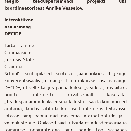
räägib teadusparlamendi projekti üks
koordinaatoritest Annika Vesselov.
Interaktiivne
osalusmäng
DECIDE
Tartu Tamme
Gümnaasiumi
ja Cesis State
Grammar
School’i kooliõpilased kohtusid jaanuarikuus Riigikogu
konverentsisaalis ja mängisid interaktiivset osalusmängu
DECIDE, et selle käigus panna kokku „seadus“, mis aitaks
noortel internetti turvalisemalt kasutada.
„Teadusparlamendi üks eesmärkidest oli saada koolinoored
arutama, kuidas suhtuda kriitiliselt internetis leitavasse
infosse ning panna nad mõtlema internetiohtude ja -
võimaluste üle. Õpilased said tutvuda esindusdemokraatia
toimimise põhimõtetega ning nende töö sarnanes