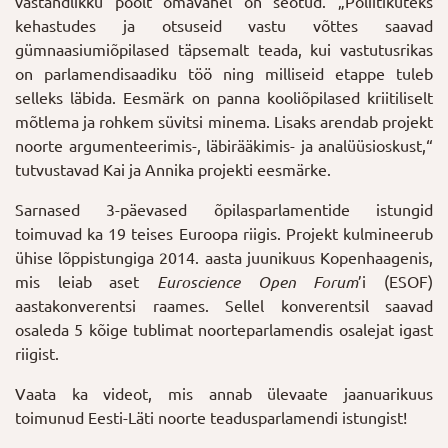
vastandlikku poolt omavahel on seotud. „Poliitikuteks
kehastudes ja otsuseid vastu võttes saavad
gümnaasiumiõpilased täpsemalt teada, kui vastutusrikas
on parlamendisaadiku töö ning milliseid etappe tuleb
selleks läbida. Eesmärk on panna kooliõpilased kriitiliselt
mõtlema ja rohkem süvitsi minema. Lisaks arendab projekt
noorte argumenteerimis-, läbirääkimis- ja analüüsioskust,“
tutvustavad Kai ja Annika projekti eesmärke.
Sarnased 3-päevased õpilasparlamentide istungid
toimuvad ka 19 teises Euroopa riigis. Projekt kulmineerub
ühise lõppistungiga 2014. aasta juunikuus Kopenhaagenis,
mis
leiab aset
Euroscience Open Forum
’i (ESOF)
aastakonverentsi raames. Sellel konverentsil saavad
osaleda 5 kõige tublimat noorteparlamendis osalejat igast
riigist.
Vaata ka videot, mis annab ülevaate jaanuarikuus
toimunud Eesti-Läti noorte teadusparlamendi istungist!