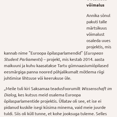
võimalus
Annika sõnul
pakuti talle
märtsikuus
võimalust
osaleda uues
projektis, mis
kannab nime "Euroopa õpilasparlamendid" (
European
Student Parliaments
) – projekt, mis kestab 2014. aasta
maikuuni ja kuhu kaasatakse Tartu gümnaasiumiõpilased
eesmärgiga panna noored põhjalikumalt mõtlema riigi
juhtimise lihtsuse või keerukuse üle.
„Meile tuli kiri Saksamaa teadusfoorumilt
Wissenschaft im
Dialog
, kes kutsus meid osalema Euroopa
õpilasparlamentide projektis. Üllatav oli see, et ise ei
pidanud kuskile isegi küsima minema, vaid meie juurde
tuldi. Siis oli küll tunne, et kohe jooksuga tuleme. Selles