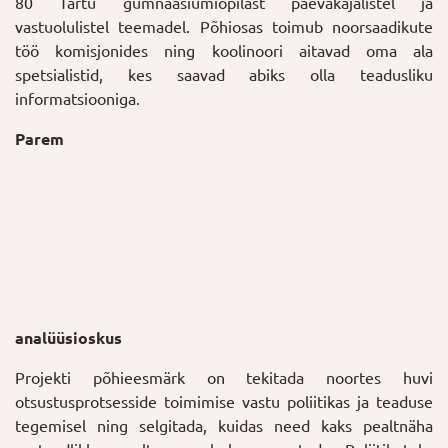
80 Tartu gümnaasiumiõpilast päevakajalistel ja
vastuolulistel teemadel. Põhiosas toimub noorsaadikute
töö komisjonides ning koolinoori aitavad oma ala
spetsialistid, kes saavad abiks olla teadusliku
informatsiooniga.
Parem
analüüsioskus
Projekti põhieesmärk on tekitada noortes huvi
otsustusprotsesside toimimise vastu poliitikas ja teaduse
tegemisel ning selgitada, kuidas need kaks pealtnäha