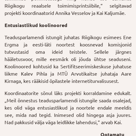
Riigikogu reaalsele toimimisprintsiibile,“ selgitavad
projekti koordinaatorid Annika Vesselov ja Kai Kaljumäe.
Entusiastlikud koolinoored
Teadusparlamendi istungit juhatas Riigikogu esimees Ene
Ergma ja eesti-läti noortest koosnevad komisjonid
tutvustasid oma ideid teistele. Sellele järgnes
hääletusvoor, mille eesmärk oli jõuda ühtse seaduseni.
Koolinoored kohtusid ka Sertifitseerimiskeskuse juhatuse
liikme Kalev Pihla ja MTÜ Arvutikaitse juhataja Aare
Kirnaga, kes rääkisid õpilastele internetiturvalisusest.
Koordinaatorite sõnul läks projekti korraldamine edukalt.
„Meil õnnestus teadusparlamendi istungile saada osalejad,
kes olid väga entusiastlikud ja noortele endale meeldis
see, mida nad tegid. Inimesed olid hingega asja juures.
Nad pakkusid välja väga leidlikke lahendusi,“ arvab Kai.
Ootamatu