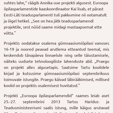
suhtes lahe,“ räägib Annika uue projekti algusest. Euroopa
õpilasparlamentide kaaskoordinaator Kai lisab, et pärast
Eesti-Läti teadusparlamenti tuli pakkumine nii ootamatult
ja õigel hetkel. „See on hea jätk teadusparlamendi
projektile, sest nüüd saame midagi mastaapsemat ette
võtta."
Projektis oodatakse osalema gümnaasiumiõpilasi vanuses
16-19 ja noored peavad arutlema etteantud teemal, mis
keskendub tänapäeva linnaelule ning selle täiustamisele,
näiteks uudsete tehnoloogiliste lahenduste abil. „Praegu
on projekt alles algusetapis. Saatsime Tartu koolidele
kirjad ja kutsusime gümnaasiumiõpilasi septembrikuus
toimuvale istungile. Praegu käivad läbirääkimised, millised
koolid on projektis osalemisest huvitatud."
Projekti „Euroopa õpilasparlamendid“ raames leiab aset
25.-27. septembrini 2013 Tartus Haridus- ja
Teadusministeeriumi saalis istung, mille käigus arutavad