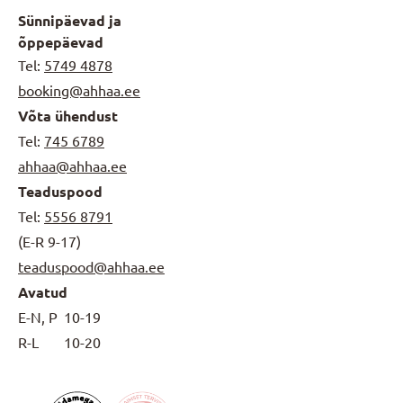
Sünnipäevad ja
õppepäevad
Tel:
5749 4878
booking@ahhaa.ee
Võta ühendust
Tel:
745 6789
ahhaa@ahhaa.ee
Teaduspood
Tel:
5556 8791
(E-R 9-17)
teaduspood@ahhaa.ee
Avatud
E-N, P
10-19
R-L
10-20