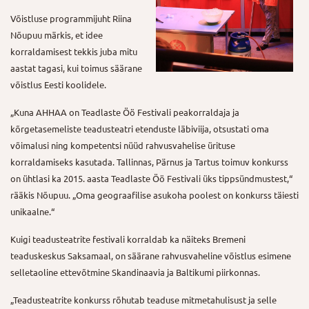
Võistluse programmijuht Riina
Nõupuu märkis, et idee
korraldamisest tekkis juba mitu
aastat tagasi, kui toimus säärane
võistlus Eesti koolidele.
„Kuna AHHAA on Teadlaste Öö Festivali peakorraldaja ja
kõrgetasemeliste teadusteatri etenduste läbiviija, otsustati oma
võimalusi ning kompetentsi nüüd rahvusvahelise ürituse
korraldamiseks kasutada. Tallinnas, Pärnus ja Tartus toimuv konkurss
on ühtlasi ka 2015. aasta Teadlaste Öö Festivali üks tippsündmustest,“
rääkis Nõupuu. „Oma geograafilise asukoha poolest on konkurss täiesti
unikaalne.“
Kuigi teadusteatrite festivali korraldab ka näiteks Bremeni
teaduskeskus Saksamaal, on säärane rahvusvaheline võistlus esimene
selletaoline ettevõtmine Skandinaavia ja Baltikumi piirkonnas.
„Teadusteatrite konkurss rõhutab teaduse mitmetahulisust ja selle