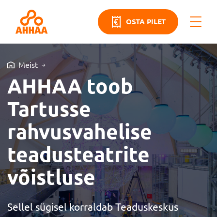
OSTA PILET
Meist
AHHAA toob
Tartusse
rahvusvahelise
teadusteatrite
võistluse
Sellel sügisel korraldab Teaduskeskus