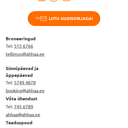
LIITU UUDISKIRJAGA!
Broneeringud
Tel:
515 6766
tellimus@ahhaa.ee
Sünnipäevad ja
õppepäevad
Tel:
5749 4878
booking@ahhaa.ee
Võta ühendust
Tel:
745 6789
ahhaa@ahhaa.ee
Teaduspood