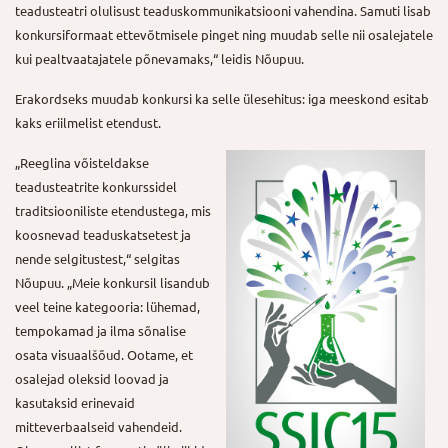
teadusteatri olulisust teaduskommunikatsiooni vahendina. Samuti lisab
konkursiformaat ettevõtmisele pinget ning muudab selle nii osalejatele
kui pealtvaatajatele põnevamaks,“ leidis Nõupuu.
Erakordseks muudab konkursi ka selle ülesehitus: iga meeskond esitab
kaks eriilmelist etendust.
„Reeglina võisteldakse
teadusteatrite konkurssidel
traditsiooniliste etendustega, mis
koosnevad teaduskatsetest ja
nende selgitustest,“ selgitas
Nõupuu. „Meie konkursil lisandub
veel teine kategooria: lühemad,
tempokamad ja ilma sõnalise
osata visuaalšõud. Ootame, et
osalejad oleksid loovad ja
kasutaksid erinevaid
mitteverbaalseid vahendeid.