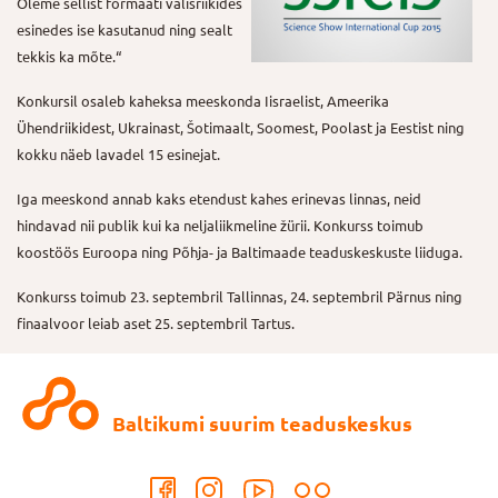
Oleme sellist formaati välisriikides
esinedes ise kasutanud ning sealt
tekkis ka mõte.“
Konkursil osaleb kaheksa meeskonda Iisraelist, Ameerika
Ühendriikidest, Ukrainast, Šotimaalt, Soomest, Poolast ja Eestist ning
kokku näeb lavadel 15 esinejat.
Iga meeskond annab kaks etendust kahes erinevas linnas, neid
hindavad nii publik kui ka neljaliikmeline žürii. Konkurss toimub
koostöös Euroopa ning Põhja- ja Baltimaade teaduskeskuste liiduga.
Konkurss toimub 23. septembril Tallinnas, 24. septembril Pärnus ning
finaalvoor leiab aset 25. septembril Tartus.
Baltikumi suurim teaduskeskus