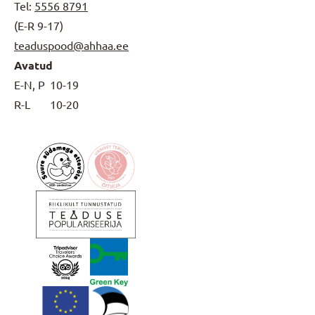
Tel:
5556 8791
(E-R 9-17)
teaduspood@ahhaa.ee
Avatud
E-N, P
10-19
R-L
10-20