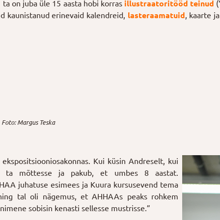
 ta on juba üle 15 aasta hobi korras
illustraatoritööd teinud
(
sed kaunistanud erinevaid kalendreid,
lasteraamatuid
, kaarte 
. Foto: Margus Teska
kspositsiooniosakonnas. Kui küsin Andreselt, kui
 ta mõttesse ja pakub, et umbes 8 aastat.
HHAA juhatuse esimees ja Kuura kursusevend tema
vaja ning tal oli nägemus, et AHHAAs peaks rohkem
inimene sobisin kenasti sellesse mustrisse.”