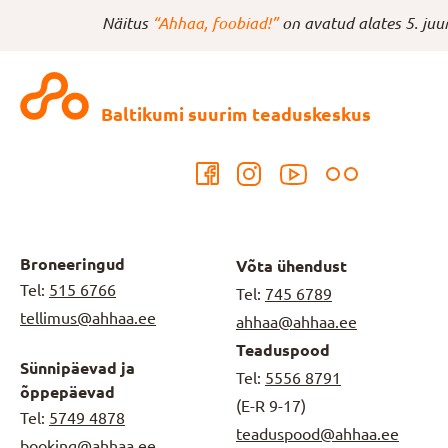
Näitus
“Ahhaa, foobiad!”
on avatud alates 5. juu
Baltikumi suurim teaduskeskus
Broneeringud
Võta ühendust
Tel:
515 6766
Tel:
745 6789
tellimus@ahhaa.ee
ahhaa@ahhaa.ee
Teaduspood
Sünnipäevad ja
Tel:
5556 8791
õppepäevad
(E-R 9-17)
Tel:
5749 4878
teaduspood@ahhaa.ee
booking@ahhaa.ee