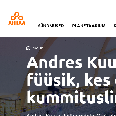
SÜNDMUSED
PLANETAARIUM
Meist
Andres Kuu
füüsik, ke
kummitusl
Andres Kuura (kolleegidele Qra) ehi