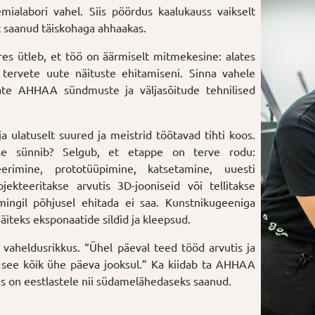
ialabori vahel. Siis pöördus kaalukauss vaikselt
t saanud täiskohaga ahhaakas.
s ütleb, et töö on äärmiselt mitmekesine: alates
 tervete uute näituste ehitamiseni. Sinna vahele
ate AHHAA sündmuste ja väljasõitude tehnilised
 ulatuselt suured ja meistrid töötavad tihti koos.
dse sünnib? Selgub, et etappe on terve rodu:
erimine, prototüüpimine, katsetamine, uuesti
ekteeritakse arvutis 3D-jooniseid või tellitakse
ingil põhjusel ehitada ei saa. Kunstnikugeeniga
teks eksponaatide sildid ja kleepsud.
 vaheldusrikkus. “Ühel päeval teed tööd arvutis ja
b see kõik ühe päeva jooksul.” Ka kiidab ta AHHAA
kus on eestlastele nii südamelähedaseks saanud.