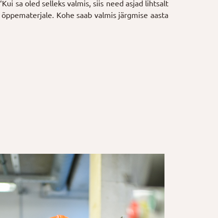
“Kui sa oled selleks valmis, siis need asjad lihtsalt
ja õppematerjale. Kohe saab valmis järgmise aasta