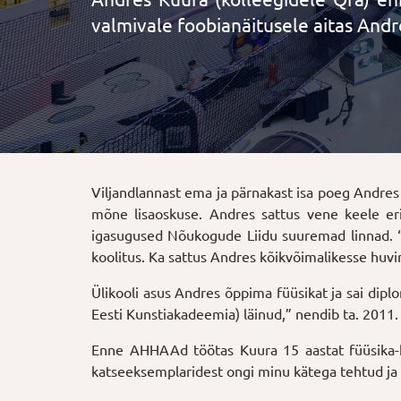
valmivale foobianäitusele aitas Andr
Viljandlannast ema ja pärnakast isa poeg Andres
mõne lisaoskuse. Andres sattus vene keele eri
igasugused Nõukogude Liidu suuremad linnad. “Ja 
koolitus. Ka sattus Andres kõikvõimalikesse huvir
Ülikooli asus Andres õppima füüsikat ja sai dipl
Eesti Kunstiakadeemia) läinud,” nendib ta. 2011.
Enne AHHAAd töötas Kuura 15 aastat füüsika-ke
katseeksemplaridest ongi minu kätega tehtud ja