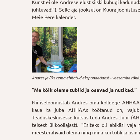
Kunst ei ole Andrese elust siiski kuhugi kadunud:
juhtuvad!”). Selle aja jooksul on Kuura joonistu
Meie Pere kalender.
Andres ja üks tema ehitatud eksponaatidest - veesamba rõhk
“Me kõik oleme tublid ja osavad ja nutikad.”
Nii iseloomustab Andres oma kolleege AHHAA e
kaua ta juba AHHAAs töötanud on, vajub
Teaduskeskusesse kutsus teda Andres Juur (A
teisest ülikooliajast). “Esiteks oli abikäsi 
meesterahvaid olema ning mina kui tubli ja usin 