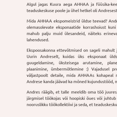
Algul jagas Kuura aega AHHAA ja füüsika-keem
teaduskeskuse poole ja ühel hetkel oli Andreses
Mida AHHAA ekspomeistrid üldse teevad? Andre
olemasolevate eksponaatide korrashoiust kuni
mahub palju muid ülesandeid, näiteks erinev
lahendused.
Ekspoosakonna ettevõtmised on sageli mahult ja
Uurin Andreselt, kuidas üks eksponaat ül
guugeldamine, üksteisega arutamine, plane
plaanimine, ümbermõtlemine :) Vajadusel proj
väljastpoolt detaile, mida AHHAAs kohapeal m
Andrese kanda jäävad ka mõned kujundustööd, näi
Andres räägib, et talle meeldib oma töö juures
järgmisel töökojas või hoopiski õues või juhtu
nooruslikku töökollektiivi ja seda, et teaduskes