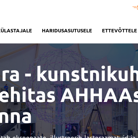
KÜLASTAJALE
HARIDUSASUTUSELE
ETTEVÕTTELE
ra - kunstniku
s ehitas AHHAA
inna
tab eksponaate, illustreerib lasteraamatuid j