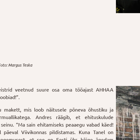
Foto: Margus Teska
eistrid veetnud suure osa oma tööajast AHHAA
oobiad!”.
ku makett, mis loob näitusele põneva õhustiku ja
muallikatega. Andres räägib, et ehituskulude
 seinu. “Ma sain ehitamiseks peaaegu vabad käed!
l päeval Viivikonnas pildistamas. Kuna Tanel on
 kogemusest, et see on Eesti üks kõige ägedam