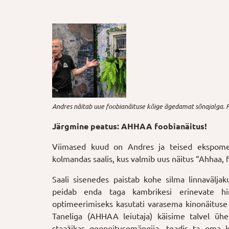
Andres näitab uue foobianäituse kõige ägedamat sõnajalga. 
Järgmine peatus: AHHAA foobianäitus!
Viimased kuud on Andres ja teised ekspom
kolmandas saalis, kus valmib uus näitus “Ahhaa, f
Saali sisenedes paistab kohe silma linnavälja
peidab enda taga kambrikesi erinevate hir
optimeerimiseks kasutati varasema kinonäituse
Taneliga (AHHAA leiutaja) käisime talvel ühe
staažikas geopeitusemängija, teadis ta oma