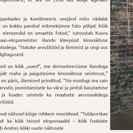
ipankades ja kombineeris seejärel mitu nädalat
saad on kokku pandud mitmekümne foto põhjal. Kõik
uud elemendid on omaette fotod,” tutvustab Kuura
kaas-ekspomeister Rando kleepisid kinonäituse
todega. “Natuke arvutitööd ja liimimist ja ongi uus
lgitaguseid.
Uksed on kõik „uued“, me demonteerisime Randoga
alt maha ja paigutasime kinonäituse seintesse,”
on päris, ülemised prinditud. “No muidugi ma sain
vutis joonistamisele ka värvi ja pintsli kasutamise
ja lisades seintele ka reaalsete aerosoolidega
ritööd.
mival näitusel kõige rohkem meeldivad. “Tuldpurskav
di ka kõik teised eksponaadid – kõik foobiate
b Andres kõiki uuele näitusele.