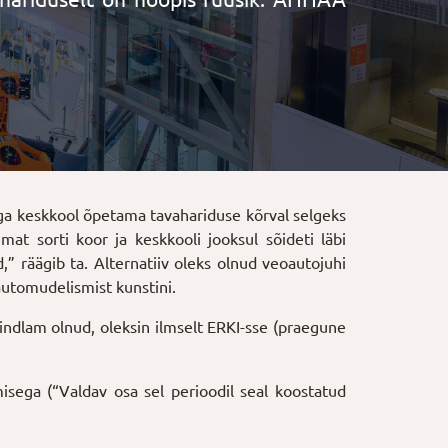
iga keskkool õpetama tavahariduse kõrval selgeks
t sorti koor ja keskkooli jooksul sõideti läbi
,” räägib ta. Alternatiiv oleks olnud veoautojuhi
 automudelismist kunstini.
kindlam olnud, oleksin ilmselt ERKI-sse (praegune
sega (“Valdav osa sel perioodil seal koostatud