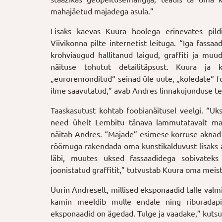
mahajäetud majadega asula.”
Lisaks kaevas Kuura hoolega erinevates pild
Viivikonna pilte internetist leituga. “Iga fas
krohviaugud hallitanud laigud, graffiti ja m
näituse tohutut detailitäpsust. Kuura ja 
„euroremonditud“ seinad üle uute, „koledate“ fo
ilme saavutatud,” avab Andres linnakujunduse te
Taaskasutust kohtab foobianäitusel veelgi. “
need ühelt Lembitu tänava lammutatavalt maj
näitab Andres. “Majade” esimese korruse aknad 
rõõmuga rakendada oma kunstikalduvust lisaks ar
läbi, muutes uksed fassaadidega sobivateks 
joonistatud graffitit,” tutvustab Kuura oma meist
Uurin Andreselt, millised eksponaadid talle val
kamin meeldib mulle endale ning riburadapi
eksponaadid on ägedad. Tulge ja vaadake,” kutsu