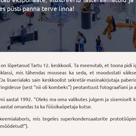
es püsti panna terve linna!
 on lõpetanud Tartu 12. keskkooli. Ta meenutab, et toona pidi 
klassi, mis tähendas muuseas ka seda, et moodustati väiksema
lisaerialaks sain keskkoolist sekretär-masinakirjutaja paberid
ingidesse (sest “nii oli kombeks”) peotantsust fotograafiani ja
omi aastal 1992. “Oleks ma oma valikutes julgem ja sisemiselt 
 aastal omandas ta ka füüsikaõpetaja kutse.
emialaboris, mis tegeles superkondensaatorite prototüüpimi
 mõõdetud!”).