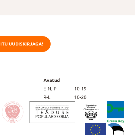
IITU UUDISKIRJAGA!
Avatud
E-N, P
10-19
R-L
10-20