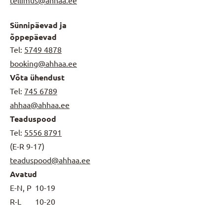
tellimus@ahhaa.ee
Sünnipäevad ja
õppepäevad
Tel:
5749 4878
booking@ahhaa.ee
Võta ühendust
Tel:
745 6789
ahhaa@ahhaa.ee
Teaduspood
Tel:
5556 8791
(E-R 9-17)
teaduspood@ahhaa.ee
Avatud
E-N, P
10-19
R-L
10-20