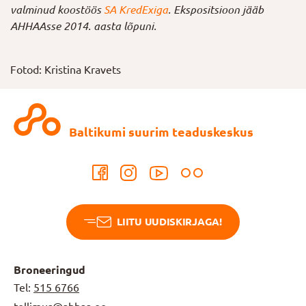
valminud koostöös
SA KredExiga
. Ekspositsioon jääb
AHHAAsse 2014. aasta lõpuni.
Fotod: Kristina Kravets
Baltikumi suurim teaduskeskus
LIITU UUDISKIRJAGA!
Broneeringud
Tel:
515 6766