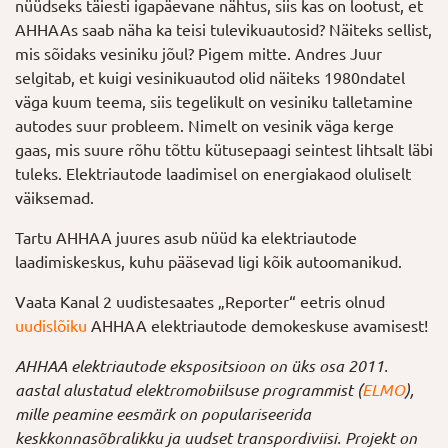
nüüdseks täiesti igapäevane nähtus, siis kas on lootust, et
AHHAAs saab näha ka teisi tulevikuautosid? Näiteks sellist,
mis sõidaks vesiniku jõul? Pigem mitte. Andres Juur
selgitab, et kuigi vesinikuautod olid näiteks 1980ndatel
väga kuum teema, siis tegelikult on vesiniku talletamine
autodes suur probleem. Nimelt on vesinik väga kerge
gaas, mis suure rõhu tõttu kütusepaagi seintest lihtsalt läbi
tuleks. Elektriautode laadimisel on energiakaod oluliselt
väiksemad.
Tartu AHHAA juures asub nüüd ka elektriautode
laadimiskeskus, kuhu pääsevad ligi kõik autoomanikud.
Vaata Kanal 2 uudistesaates „Reporter“ eetris olnud
uudislõiku
AHHAA elektriautode demokeskuse avamisest!
AHHAA elektriautode ekspositsioon on üks osa 2011.
aastal alustatud elektromobiilsuse programmist (
ELMO
),
mille peamine eesmärk on populariseerida
keskkonnasõbralikku ja uudset transpordiviisi. Projekt on