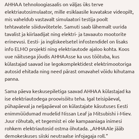
AHHAA tehnoloogiasaalis on väljas üks terve
elektriautosimulaator, mille esiklaasile kuvatakse videopilt,
mis vaheldub vastavalt simulaatori testija poolt
tehtavatele sõiduvõtetele. Samuti saab lähemalt uurida
tavalist ja kiirlaadijat ning elektri- ja tavaauto mootorite
erinevusi. Eesti- ja ingliskeelsetel infostendidel on lisaks
info ELMO projekti ning elektriautode ajaloo kohta. Koos
uue näitusega jõudis AHHAAsse ka uus töötuba, kus
külastajad saavad ise legokomplektidest elektrimootoriga
autosid ehitada ning need pärast omavahel võidu kihutama
panna.
Sama päeva keskusepiletiga saavad AHHAA külastajad ka
ise elektriautodega proovisõitu teha. Igal teisipäeval,
pühapäeval ja neljapäeval on külastajate käsutuses Eesti
enimmüüdumad mudelid Nissan Leaf ja Mitsubishi i-Miev.
Juur rõhutab, et tegemist ei ole kampaaniaga inimesi
rohkem elektriautosid ostma õhutada. „AHHAAle jääb
demokeskuses siiski neutraalse infojagaja roll.“