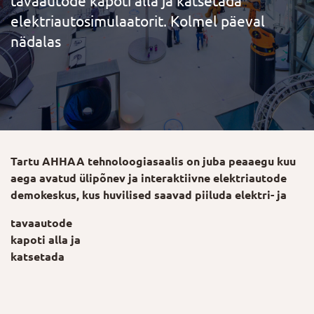
tavaautode kapoti alla ja katsetada
elektriautosimulaatorit. Kolmel päeval
nädalas
Tartu AHHAA tehnoloogiasaalis on juba peaaegu kuu
aega avatud ülipõnev ja interaktiivne elektriautode
demokeskus, kus huvilised saavad piiluda elektri- ja
tavaautode
kapoti alla ja
katsetada