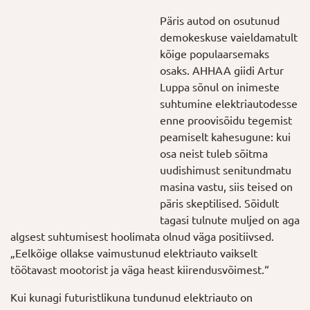
Päris autod on osutunud
demokeskuse vaieldamatult
kõige populaarsemaks
osaks. AHHAA giidi Artur
Luppa sõnul on inimeste
suhtumine elektriautodesse
enne proovisõidu tegemist
peamiselt kahesugune: kui
osa neist tuleb sõitma
uudishimust senitundmatu
masina vastu, siis teised on
päris skeptilised. Sõidult
tagasi tulnute muljed on aga
algsest suhtumisest hoolimata olnud väga positiivsed.
„Eelkõige ollakse vaimustunud elektriauto vaikselt
töötavast mootorist ja väga heast kiirendusvõimest.“
Kui kunagi futuristlikuna tundunud elektriauto on