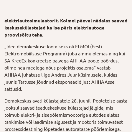
elektriautosimulaatorit. Kolmel päeval nädalas saavad
keskusekülastajad ka ise päris elektriautoga
proovisõitu teha.
„Idee demokeskuse loomiseks oli ELMOl (Eesti
Elektromobiilsuse Programm) juba ammu olemas ning kui
SA KredEx konkreetse palvega AHHAA poole pöördus,
olime hea meelega nõus projektis osalema“ vastab
AHHAA juhatuse liige Andres Juur küsimusele, kuidas
juunis Tartusse jõudnud eksponaadid just AHHAAsse
sattusid.
Demokeskus avati külastajatele 28. juunil. Pooleteise aasta
jooksul saavad teaduskeskuse külastajad jälgida, mis
toimub elektri- ja sisepõlemismootoriga autodes alates
tankimise või laadimise algusest ja mootoris toimuvatest
protsessidest ning lõpetades autorataste pöörlemisega.