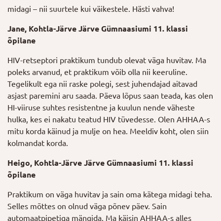
midagi – nii suurtele kui väikestele. Hästi vahva!
Jane, Kohtla-Järve Järve Gümnaasiumi 11. klassi
õpilane
HIV-retseptori praktikum tundub olevat väga huvitav. Ma
poleks arvanud, et praktikum võib olla nii keeruline.
Tegelikult ega nii raske polegi, sest juhendajad aitavad
asjast paremini aru saada. Päeva lõpus saan teada, kas olen
HI-viiruse suhtes resistentne ja kuulun nende väheste
hulka, kes ei nakatu teatud HIV tüvedesse. Olen AHHAA-s
mitu korda käinud ja mulje on hea. Meeldiv koht, olen siin
kolmandat korda.
Heigo, Kohtla-Järve Järve Gümnaasiumi 11. klassi
õpilane
Praktikum on väga huvitav ja sain oma kätega midagi teha.
Selles mõttes on olnud väga põnev päev. Sain
automaatpipetiga mängida. Ma käisin AHHAA-s alles