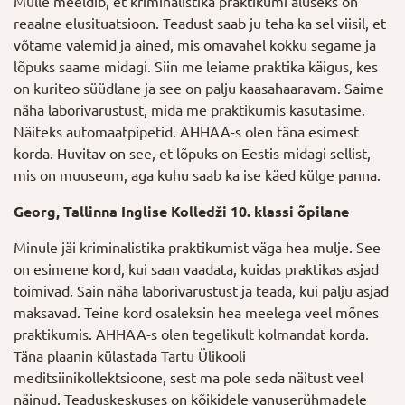
Mulle meeldib, et kriminalistika praktikumi aluseks on
reaalne elusituatsioon. Teadust saab ju teha ka sel viisil, et
võtame valemid ja ained, mis omavahel kokku segame ja
lõpuks saame midagi. Siin me leiame praktika käigus, kes
on kuriteo süüdlane ja see on palju kaasahaaravam. Saime
näha laborivarustust, mida me praktikumis kasutasime.
Näiteks automaatpipetid. AHHAA-s olen täna esimest
korda. Huvitav on see, et lõpuks on Eestis midagi sellist,
mis on muuseum, aga kuhu saab ka ise käed külge panna.
Georg, Tallinna Inglise Kolledži 10. klassi õpilane
Minule jäi kriminalistika praktikumist väga hea mulje. See
on esimene kord, kui saan vaadata, kuidas praktikas asjad
toimivad. Sain näha laborivarustust ja teada, kui palju asjad
maksavad. Teine kord osaleksin hea meelega veel mõnes
praktikumis. AHHAA-s olen tegelikult kolmandat korda.
Täna plaanin külastada Tartu Ülikooli
meditsiinikollektsioone, sest ma pole seda näitust veel
näinud. Teaduskeskuses on kõikidele vanuserühmadele