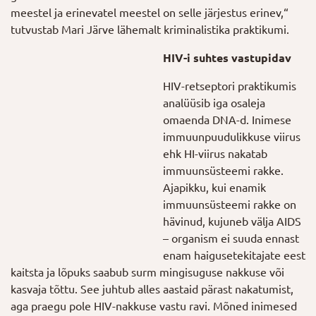
meestel ja erinevatel meestel on selle järjestus erinev,“
tutvustab Mari Järve lähemalt kriminalistika praktikumi.
HIV-i suhtes vastupidav
HIV-retseptori praktikumis
analüüsib iga osaleja
omaenda DNA-d. Inimese
immuunpuudulikkuse viirus
ehk HI-viirus nakatab
immuunsüsteemi rakke.
Ajapikku, kui enamik
immuunsüsteemi rakke on
hävinud, kujuneb välja AIDS
– organism ei suuda ennast
enam haigusetekitajate eest
kaitsta ja lõpuks saabub surm mingisuguse nakkuse või
kasvaja tõttu. See juhtub alles aastaid pärast nakatumist,
aga praegu pole HIV-nakkuse vastu ravi. Mõned inimesed