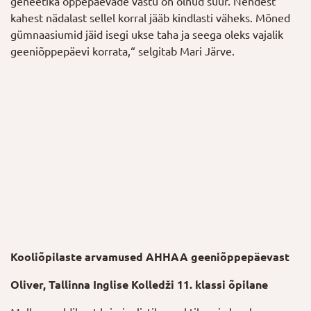
geneetika õppepäevade vastu on olnud suur. Nendest
kahest nädalast sellel korral jääb kindlasti väheks. Mõned
gümnaasiumid jäid isegi ukse taha ja seega oleks vajalik
geeniõppepäevi korrata,“ selgitab Mari Järve.
Kooliõpilaste arvamused AHHAA geeniõppepäevast
Oliver, Tallinna Inglise Kolledži 11. klassi õpilane