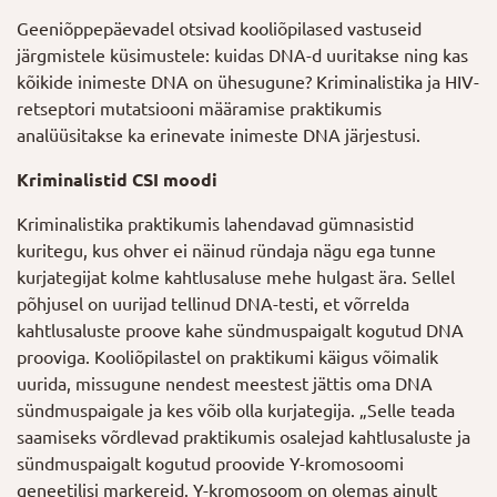
Geeniõppepäevadel otsivad kooliõpilased vastuseid
järgmistele küsimustele: kuidas DNA-d uuritakse ning kas
kõikide inimeste DNA on ühesugune? Kriminalistika ja HIV-
retseptori mutatsiooni määramise praktikumis
analüüsitakse ka erinevate inimeste DNA järjestusi.
Kriminalistid CSI moodi
Kriminalistika praktikumis lahendavad gümnasistid
kuritegu, kus ohver ei näinud ründaja nägu ega tunne
kurjategijat kolme kahtlusaluse mehe hulgast ära. Sellel
põhjusel on uurijad tellinud DNA-testi, et võrrelda
kahtlusaluste proove kahe sündmuspaigalt kogutud DNA
prooviga. Kooliõpilastel on praktikumi käigus võimalik
uurida, missugune nendest meestest jättis oma DNA
sündmuspaigale ja kes võib olla kurjategija. „Selle teada
saamiseks võrdlevad praktikumis osalejad kahtlusaluste ja
sündmuspaigalt kogutud proovide Y-kromosoomi
geneetilisi markereid. Y-kromosoom on olemas ainult