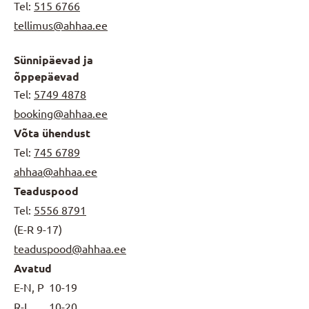
Tel:
515 6766
tellimus@ahhaa.ee
Sünnipäevad ja
õppepäevad
Tel:
5749 4878
booking@ahhaa.ee
Võta ühendust
Tel:
745 6789
ahhaa@ahhaa.ee
Teaduspood
Tel:
5556 8791
(E-R 9-17)
teaduspood@ahhaa.ee
Avatud
E-N, P
10-19
R-L
10-20