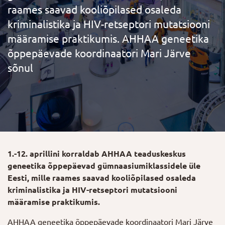
raames saavad kooliõpilased osaleda
kriminalistika ja HIV-retseptori mutatsiooni
määramise praktikumis. AHHAA geneetika
õppepäevade koordinaatori Mari Järve
sõnul
1.-12. aprillini korraldab AHHAA teaduskeskus
geneetika õppepäevad gümnaasiumiklassidele üle
Eesti, mille raames saavad kooliõpilased osaleda
kriminalistika ja HIV-retseptori mutatsiooni
määramise praktikumis.
AHHAA geneetika õppepäevade koordinaatori Mari Järve