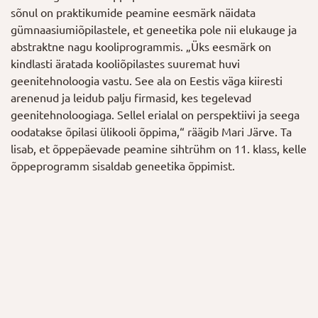
sõnul on praktikumide peamine eesmärk näidata
gümnaasiumiõpilastele, et geneetika pole nii elukauge ja
abstraktne nagu kooliprogrammis. „Üks eesmärk on
kindlasti äratada kooliõpilastes suuremat huvi
geenitehnoloogia vastu. See ala on Eestis väga kiiresti
arenenud ja leidub palju firmasid, kes tegelevad
geenitehnoloogiaga. Sellel erialal on perspektiivi ja seega
oodatakse õpilasi ülikooli õppima,“ räägib Mari Järve. Ta
lisab, et õppepäevade peamine sihtrühm on 11. klass, kelle
õppeprogramm sisaldab geneetika õppimist.