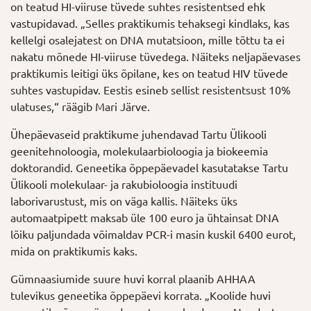
on teatud HI-viiruse tüvede suhtes resistentsed ehk
vastupidavad. „Selles praktikumis tehaksegi kindlaks, kas
kellelgi osalejatest on DNA mutatsioon, mille tõttu ta ei
nakatu mõnede HI-viiruse tüvedega. Näiteks neljapäevases
praktikumis leitigi üks õpilane, kes on teatud HIV tüvede
suhtes vastupidav. Eestis esineb sellist resistentsust 10%
ulatuses,“ räägib Mari Järve.
Ühepäevaseid praktikume juhendavad Tartu Ülikooli
geenitehnoloogia, molekulaarbioloogia ja biokeemia
doktorandid. Geneetika õppepäevadel kasutatakse Tartu
Ülikooli molekulaar- ja rakubioloogia instituudi
laborivarustust, mis on väga kallis. Näiteks üks
automaatpipett maksab üle 100 euro ja ühtainsat DNA
lõiku paljundada võimaldav PCR-i masin kuskil 6400 eurot,
mida on praktikumis kaks.
Gümnaasiumide suure huvi korral plaanib AHHAA
tulevikus geneetika õppepäevi korrata. „Koolide huvi