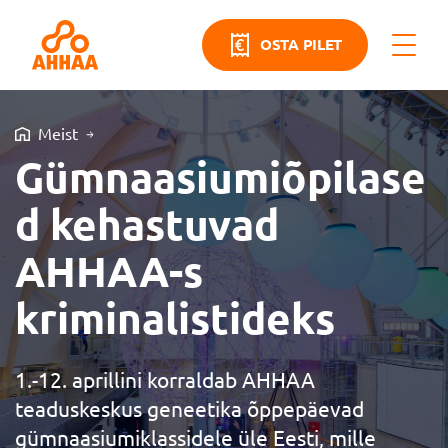
OSTA PILET
Meist
Gümnaasiumiõpilase
d kehastuvad
AHHAA-s
kriminalistideks
1.-12. aprillini korraldab AHHAA
teaduskeskus geneetika õppepäevad
gümnaasiumiklassidele üle Eesti, mille