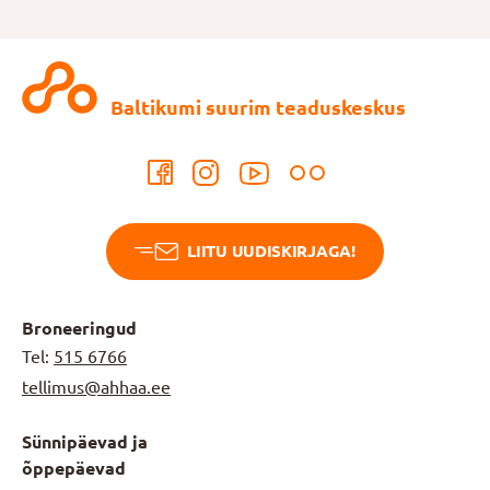
Baltikumi suurim teaduskeskus
LIITU UUDISKIRJAGA!
Broneeringud
Tel:
515 6766
tellimus@ahhaa.ee
Sünnipäevad ja
õppepäevad