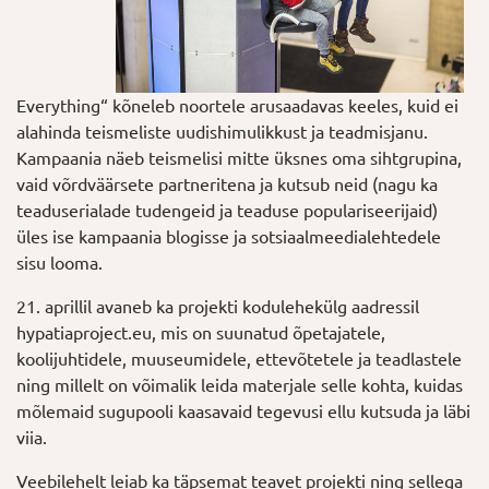
Everything“ kõneleb noortele arusaadavas keeles, kuid ei
alahinda teismeliste uudishimulikkust ja teadmisjanu.
Kampaania näeb teismelisi mitte üksnes oma sihtgrupina,
vaid võrdväärsete partneritena ja kutsub neid (nagu ka
teaduserialade tudengeid ja teaduse populariseerijaid)
üles ise kampaania blogisse ja sotsiaalmeedialehtedele
sisu looma.
21. aprillil avaneb ka projekti kodulehekülg aadressil
hypatiaproject.eu, mis on suunatud õpetajatele,
koolijuhtidele, muuseumidele, ettevõtetele ja teadlastele
ning millelt on võimalik leida materjale selle kohta, kuidas
mõlemaid sugupooli kaasavaid tegevusi ellu kutsuda ja läbi
viia.
Veebilehelt leiab ka täpsemat teavet projekti ning sellega