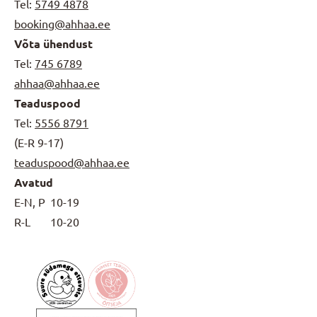
Tel:
5749 4878
booking@ahhaa.ee
Võta ühendust
Tel:
745 6789
ahhaa@ahhaa.ee
Teaduspood
Tel:
5556 8791
(E-R 9-17)
teaduspood@ahhaa.ee
Avatud
E-N, P
10-19
R-L
10-20