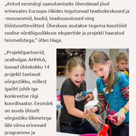
„Antud eesmärgi saavutamiseks ühendavad jõud
erinevates Euroopa riikides tegutsevad teaduskeskused ja
-muuseumid, koolid, teadusasutused ning
tööstusettevõtted. Üheskoos asutakse tegema koostööd
soolise võrdõiguslikkuse ekspertide ja projekti haaratud
teismelistega,“ ütles Haga.
„Projektipartnerid,
sealhulgas AHHAA,
loovad ühtekokku 14
projekti toetavat
võrgustikku, millest
igaüht juhib iga
konkreetse riigi
koordinaator. Eesmärk
on asuda ühiselt
võrgustiku liikmetega
läbi viima erinevaid
programme ja