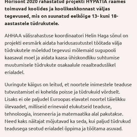
Horisont 2020 rahastatud projekti HYPATIA raames
toimuvad koolides ja koolikeskkonnast väljas
tegevused, mis on suunatud eelkõige 13- kuni 18-
aastastele tüdrukutele.
AHHAA välisrahastuse koordinaatori Helin Haga sõnul on
projekti eesmärk aidata haridusasutustel töötada välja
tüdrukutele mõeldud tegevusi mõlemaid sugupooli
kaasaval moel ja aidata kaasa ühiskondliku suhtumise
muutumisele tüdrukute osakaalule reaalteaduslikel
erialadel.
Uuringute käigus on leitud, et noortele inimestele teaduse
tutvustamisel ei kohelda poisse ja tüdrukuid võrdselt.
Lisaks ei ole paljudel Euroopas elavatel noortel täielikku
ülevaadet, milliseid erinevaid elukutseid teaduse,
tehnoloogia, inseneeria ja matemaatika alal pakutakse.
Need kaks näitajat mõjutavad ka seda, kui paljud tüdrukud
teadusega seotud erialadel õppima ja töötama asuvad.