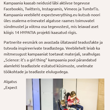
Kampaania kaasab neidusid läbi aktiivse tegevuse
Facebookis, Twitteris, Instagramis, Vimeos ja Tumbrl’is.
Kampaania veebileht expecteverything.eu kutsub noori
üles osalema erinevatel algatuse raames toimuvatel
sündmustel ja võtma osa tegevustest, mis leiavad aset
kõigis 14 HYPATIA projekti kaasatud riigis.
Partnerite eesmärk on avastada üllatavaid teadusfakte ja
tutvuda inspireerivate teadlastega. Veebilehelt leiab ka
mitmesugust kampaaniat toetavat materjali, sealhulgas
„Science: it’s a girl thing“ kampaania pool pärandatud
alamlehti teadlastele esitatud küsimuste, unelmate
töökohtade ja teadlaste elulugudega.
Algatus
„Expect