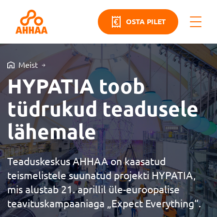
OSTA PILET
Meist
HYPATIA toob
tüdrukud teadusele
lähemale
Teaduskeskus AHHAA on kaasatud
teismelistele suunatud projekti HYPATIA,
mis alustab 21. aprillil üle-euroopalise
teavituskampaaniaga „Expect Everything“.