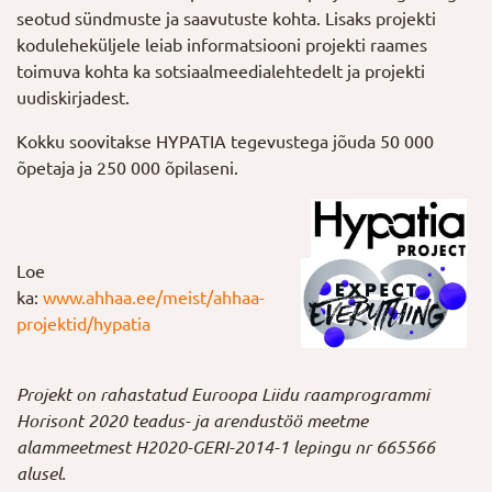
seotud sündmuste ja saavutuste kohta. Lisaks projekti
koduleheküljele leiab informatsiooni projekti raames
toimuva kohta ka sotsiaalmeedialehtedelt ja projekti
uudiskirjadest.
Kokku soovitakse HYPATIA tegevustega jõuda 50 000
õpetaja ja 250 000 õpilaseni.
Loe
ka:
www.ahhaa.ee/meist/ahhaa-
projektid/hypatia
Projekt on rahastatud Euroopa Liidu raamprogrammi
Horisont 2020 teadus- ja arendustöö meetme
alammeetmest H2020-GERI-2014-1 lepingu nr 665566
alusel.