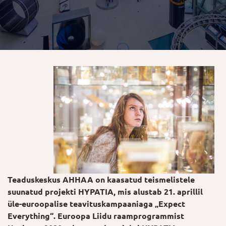
Teaduskeskus AHHAA on kaasatud teismelistele
suunatud projekti HYPATIA, mis alustab 21. aprillil
üle-euroopalise teavituskampaaniaga „Expect
Everything“. Euroopa Liidu raamprogrammist