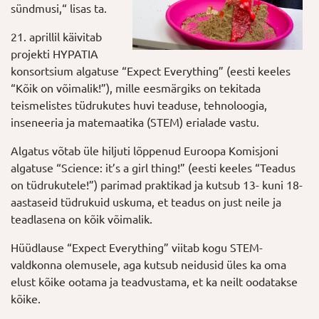
sündmusi,“ lisas ta.
21. aprillil käivitab
projekti HYPATIA
konsortsium algatuse “Expect Everything” (eesti keeles
“Kõik on võimalik!”), mille eesmärgiks on tekitada
teismelistes tüdrukutes huvi teaduse, tehnoloogia,
inseneeria ja matemaatika (STEM) erialade vastu.
Algatus võtab üle hiljuti lõppenud Euroopa Komisjoni
algatuse “Science: it’s a girl thing!” (eesti keeles “Teadus
on tüdrukutele!”) parimad praktikad ja kutsub 13- kuni 18-
aastaseid tüdrukuid uskuma, et teadus on just neile ja
teadlasena on kõik võimalik.
Hüüdlause “Expect Everything” viitab kogu STEM-
valdkonna olemusele, aga kutsub neidusid üles ka oma
elust kõike ootama ja teadvustama, et ka neilt oodatakse
kõike.