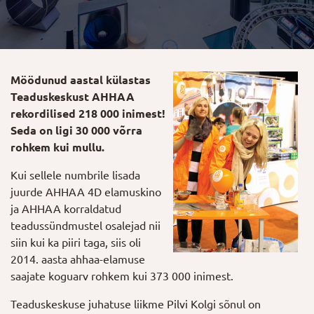
Möödunud aastal külastas
Teaduskeskust AHHAA
rekordilised 218 000 inimest!
Seda on ligi 30 000 võrra
rohkem kui mullu.
Kui sellele numbrile lisada
juurde AHHAA 4D elamuskino
ja AHHAA korraldatud
teadussündmustel osalejad nii
siin kui ka piiri taga, siis oli
2014. aasta ahhaa-elamuse
saajate koguarv rohkem kui 373 000 inimest.
Teaduskeskuse juhatuse liikme Pilvi Kolgi sõnul on