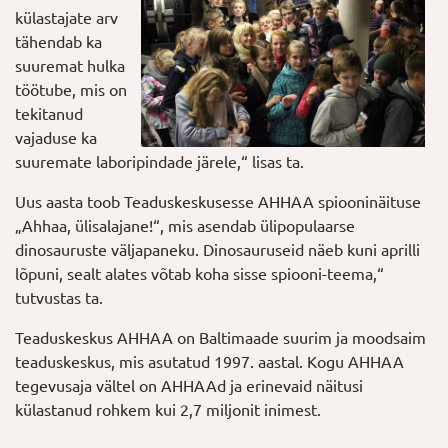
külastajate arv
tähendab ka
suuremat hulka
töötube, mis on
tekitanud
vajaduse ka
suuremate laboripindade järele,“ lisas ta.
Uus aasta toob Teaduskeskusesse AHHAA spiooninäituse
„Ahhaa, ülisalajane!“, mis asendab ülipopulaarse
dinosauruste väljapaneku. Dinosauruseid näeb kuni aprilli
lõpuni, sealt alates võtab koha sisse spiooni-teema,“
tutvustas ta.
Teaduskeskus AHHAA on Baltimaade suurim ja moodsaim
teaduskeskus, mis asutatud 1997. aastal. Kogu AHHAA
tegevusaja vältel on AHHAAd ja erinevaid näitusi
külastanud rohkem kui 2,7 miljonit inimest.