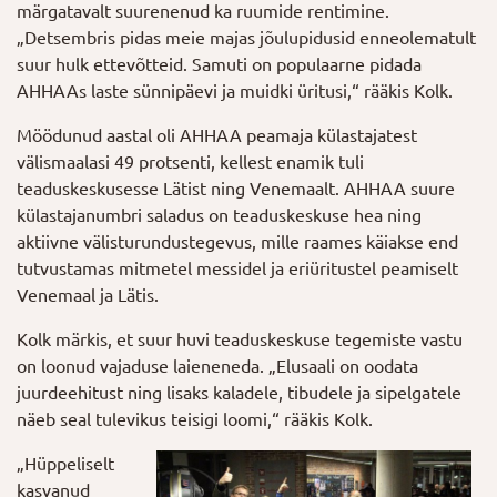
märgatavalt suurenenud ka ruumide rentimine.
„Detsembris pidas meie majas jõulupidusid enneolematult
suur hulk ettevõtteid. Samuti on populaarne pidada
AHHAAs laste sünnipäevi ja muidki üritusi,“ rääkis Kolk.
Möödunud aastal oli AHHAA peamaja külastajatest
välismaalasi 49 protsenti, kellest enamik tuli
teaduskeskusesse Lätist ning Venemaalt. AHHAA suure
külastajanumbri saladus on teaduskeskuse hea ning
aktiivne välisturundustegevus, mille raames käiakse end
tutvustamas mitmetel messidel ja eriüritustel peamiselt
Venemaal ja Lätis.
Kolk märkis, et suur huvi teaduskeskuse tegemiste vastu
on loonud vajaduse laieneneda. „Elusaali on oodata
juurdeehitust ning lisaks kaladele, tibudele ja sipelgatele
näeb seal tulevikus teisigi loomi,“ rääkis Kolk.
„Hüppeliselt
kasvanud