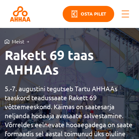
OSTA PILET
Meist
Rakett 69 taas
AHHAAs
5.-7. augustini tegutseb Tartu AHHAAs
taaskord teadussaate Rakett 69
võttemeeskond. Käimas on saatesarja
neljanda hooaaja avasaate salvestamine.
Võrreldes eelnevate hooaegadega on saate
formaadis sel aastal toimunud üks oluline