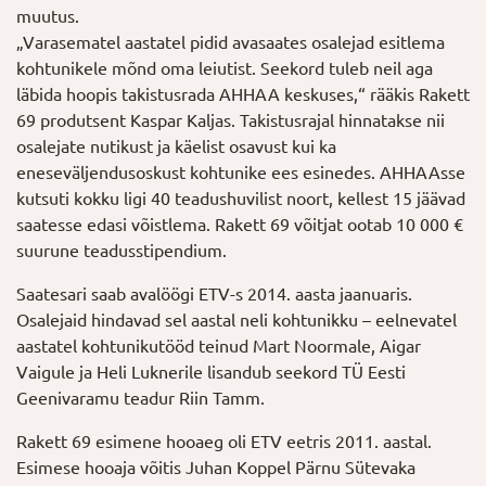
muutus.
„Varasematel aastatel pidid avasaates osalejad esitlema
kohtunikele mõnd oma leiutist. Seekord tuleb neil aga
läbida hoopis takistusrada AHHAA keskuses,“ rääkis Rakett
69 produtsent Kaspar Kaljas. Takistusrajal hinnatakse nii
osalejate nutikust ja käelist osavust kui ka
eneseväljendusoskust kohtunike ees esinedes. AHHAAsse
kutsuti kokku ligi 40 teadushuvilist noort, kellest 15 jäävad
saatesse edasi võistlema. Rakett 69 võitjat ootab 10 000 €
suurune teadusstipendium.
Saatesari saab avalöögi ETV-s 2014. aasta jaanuaris.
Osalejaid hindavad sel aastal neli kohtunikku – eelnevatel
aastatel kohtunikutööd teinud Mart Noormale, Aigar
Vaigule ja Heli Luknerile lisandub seekord TÜ Eesti
Geenivaramu teadur Riin Tamm.
Rakett 69 esimene hooaeg oli ETV eetris 2011. aastal.
Esimese hooaja võitis Juhan Koppel Pärnu Sütevaka