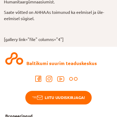
Humanitaargümnaasiumist.
Saate võtted on AHHAAs toimunud ka eelmisel ja üle-
eelmisel sügisel.
[gallery link="file" columns="4"]
Baltikumi suurim teaduskeskus
LIITU UUDISKIRJAGA!
Broneeringud