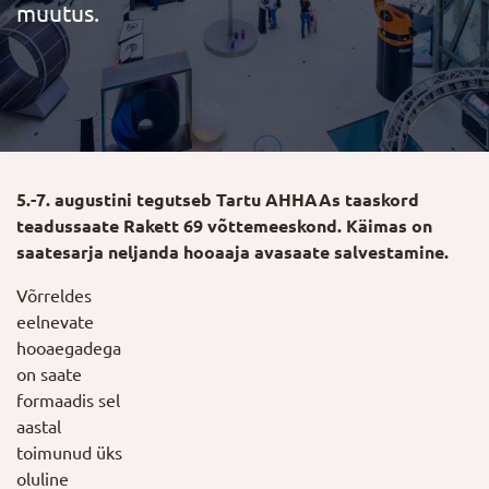
muutus.
5.-7. augustini tegutseb Tartu AHHAAs taaskord
teadussaate Rakett 69 võttemeeskond. Käimas on
saatesarja neljanda hooaaja avasaate salvestamine.
Võrreldes
eelnevate
hooaegadega
on saate
formaadis sel
aastal
toimunud üks
oluline