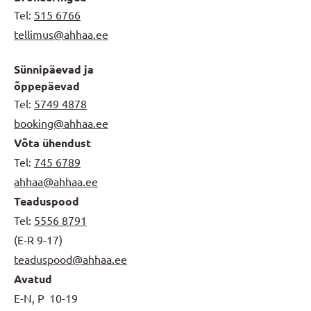
Tel:
515 6766
tellimus@ahhaa.ee
Sünnipäevad ja
õppepäevad
Tel:
5749 4878
booking@ahhaa.ee
Võta ühendust
Tel:
745 6789
ahhaa@ahhaa.ee
Teaduspood
Tel:
5556 8791
(E-R 9-17)
teaduspood@ahhaa.ee
Avatud
E-N, P
10-19