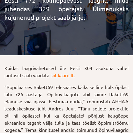
Eesti 772 kolmepäevast laagrit, mida
juhendas 329 õpetajat. Ülimenukaks
kujunenud projekt saab järje.
Kuidas laagrivahetused üle Eesti 304 asukoha vahel
jaotusid saab vaadata
siit kaardilt
.
“Populaarses Rakett69 telesaates käiks selline hulk õpilasi
läbi 726 aastaga. Õpihuvilaagrite abil saime Rakett69
elamuse viia igasse Eestimaa nurka,” rõõmustab AHHAA
teaduskeskuse juht Andres Juur. “Tänu sellele projektile
oli nii õpilastel kui ka õpetajatel põhjust kaugõppe
ekraanide tagant välja tulla ja taas tõelist õppimisrõõmu
kogeda.” Tema kinnitusel andsid toimunud õpihuvilaagrid