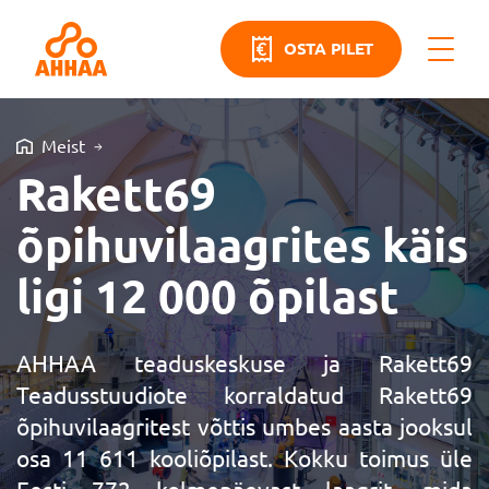
OSTA PILET
Meist
Rakett69
õpihuvilaagrites käis
ligi 12 000 õpilast
AHHAA teaduskeskuse ja Rakett69
Teadusstuudiote korraldatud Rakett69
õpihuvilaagritest võttis umbes aasta jooksul
osa 11 611 kooliõpilast. Kokku toimus üle