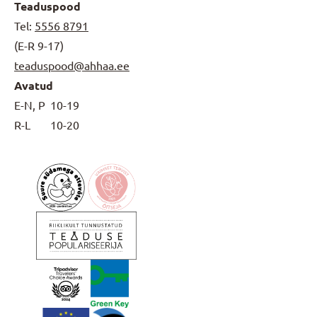
Teaduspood
Tel:
5556 8791
(E-R 9-17)
teaduspood@ahhaa.ee
Avatud
E-N, P
10-19
R-L
10-20