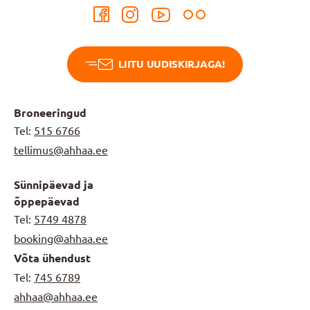
LIITU UUDISKIRJAGA!
Broneeringud
Tel:
515 6766
tellimus@ahhaa.ee
Sünnipäevad ja
õppepäevad
Tel:
5749 4878
booking@ahhaa.ee
Võta ühendust
Tel:
745 6789
ahhaa@ahhaa.ee