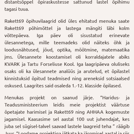
distantsõppel õpiraskustesse sattunud lastel õpihimu
tagasi tuua.
Rakett69 õpihuvilaagrid olid üles ehitatud menuka saate
Rakett69 põhimõttel ja lastega mängiti läbi kolm
võttepäeva. Iga päev oli sisustatud erinevate
ülesannetega, mille teemadeks olid näiteks õhk ja
loodusnähtused, jõud, optika, mõõtmine, matemaatika
jms. Ülesannete koostamisel oli korraldajatele abiks
KVARK ja Tartu Forseliuse Kool. Iga laagripäeva oluliseks
osaks oli ka ülesannete analüüs ja arutelud, et õpilastel
kinnistuksid õpitud teadmised ning areneksid sotsiaalsed
oskused. Laagrites said osaleda 1.-12. klasside õpilased.
Menukas projekt on saanud järje. “Haridus- ja
Teadusministeerium leidis meie projektist väärtuse
õpetajate harimisel ja Rakett69 ning AHHAA kogemuste
jagamisel. Kaasasime sel aastal 100 uut juhendajat, kes
juba sel sügisel-talvel saavad lastele laagreid teha ” räägib
Juur. “Loodame projektiga jätkata ka järgmisel aastal ja siis