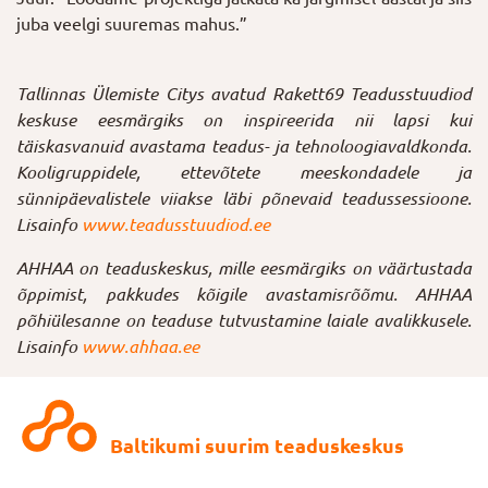
juba veelgi suuremas mahus.”
Tallinnas Ülemiste Citys avatud Rakett69 Teadusstuudiod
keskuse eesmärgiks on inspireerida nii lapsi kui
täiskasvanuid avastama teadus- ja tehnoloogiavaldkonda.
Kooligruppidele, ettevõtete meeskondadele ja
sünnipäevalistele viiakse läbi põnevaid teadussessioone.
Lisainfo
www.teadusstuudiod.ee
AHHAA on teaduskeskus, mille eesmärgiks on väärtustada
õppimist, pakkudes kõigile avastamisrõõmu. AHHAA
põhiülesanne on teaduse tutvustamine laiale avalikkusele.
Lisainfo
www.ahhaa.ee
Baltikumi suurim teaduskeskus