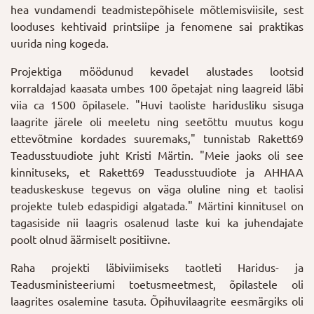
hea vundamendi teadmistepõhisele mõtlemisviisile, sest
looduses kehtivaid printsiipe ja fenomene sai praktikas
uurida ning kogeda.
Projektiga möödunud kevadel alustades lootsid
korraldajad kaasata umbes 100 õpetajat ning laagreid läbi
viia ca 1500 õpilasele. "Huvi taoliste haridusliku sisuga
laagrite järele oli meeletu ning seetõttu muutus kogu
ettevõtmine kordades suuremaks," tunnistab Rakett69
Teadusstuudiote juht Kristi Märtin. "Meie jaoks oli see
kinnituseks, et Rakett69 Teadusstuudiote ja AHHAA
teaduskeskuse tegevus on väga oluline ning et taolisi
projekte tuleb edaspidigi algatada." Märtini kinnitusel on
tagasiside nii laagris osalenud laste kui ka juhendajate
poolt olnud äärmiselt positiivne.
Raha projekti läbiviimiseks taotleti Haridus- ja
Teadusministeeriumi toetusmeetmest, õpilastele oli
laagrites osalemine tasuta. Õpihuvilaagrite eesmärgiks oli