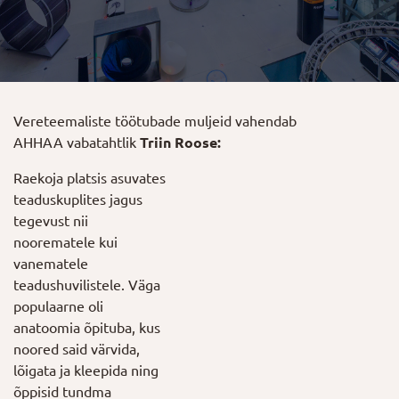
Vereteemaliste töötubade muljeid vahendab
AHHAA vabatahtlik
Triin Roose:
Raekoja platsis asuvates
teaduskuplites jagus
tegevust nii
noorematele kui
vanematele
teadushuvilistele. Väga
populaarne oli
anatoomia õpituba, kus
noored said värvida,
lõigata ja kleepida ning
õppisid tundma