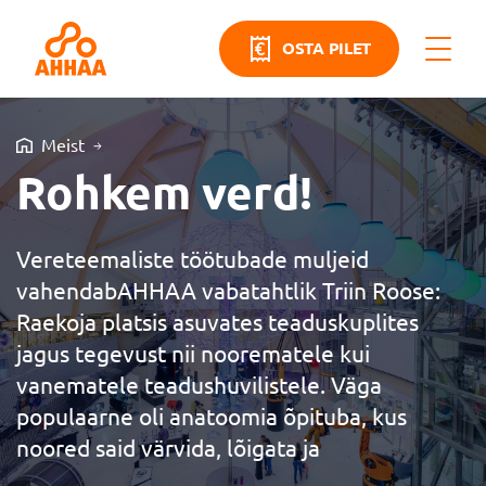
OSTA PILET
Meist
Rohkem verd!
Vereteemaliste töötubade muljeid
vahendabAHHAA vabatahtlik Triin Roose:
Raekoja platsis asuvates teaduskuplites
jagus tegevust nii noorematele kui
vanematele teadushuvilistele. Väga
populaarne oli anatoomia õpituba, kus
noored said värvida, lõigata ja