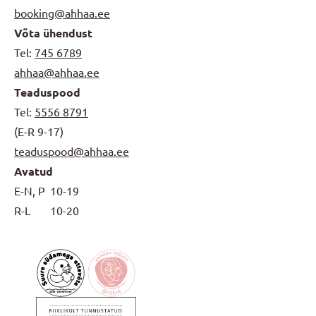
booking@ahhaa.ee
Võta ühendust
Tel:
745 6789
ahhaa@ahhaa.ee
Teaduspood
Tel:
5556 8791
(E-R 9-17)
teaduspood@ahhaa.ee
Avatud
E-N, P
10-19
R-L
10-20