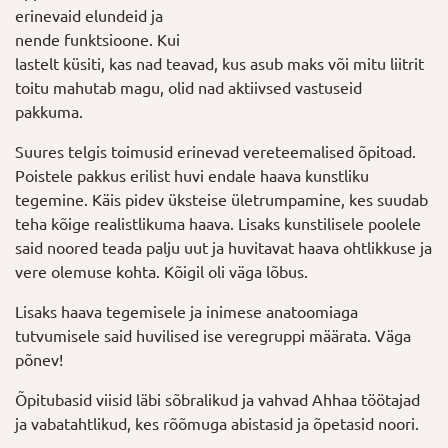
erinevaid elundeid ja
nende funktsioone. Kui
lastelt küsiti, kas nad teavad, kus asub maks või mitu liitrit
toitu mahutab magu, olid nad aktiivsed vastuseid
pakkuma.
Suures telgis toimusid erinevad vereteemalised õpitoad.
Poistele pakkus erilist huvi endale haava kunstliku
tegemine. Käis pidev üksteise ületrumpamine, kes suudab
teha kõige realistlikuma haava. Lisaks kunstilisele poolele
said noored teada palju uut ja huvitavat haava ohtlikkuse ja
vere olemuse kohta. Kõigil oli väga lõbus.
Lisaks haava tegemisele ja inimese anatoomiaga
tutvumisele said huvilised ise veregruppi määrata. Väga
põnev!
Õpitubasid viisid läbi sõbralikud ja vahvad Ahhaa töötajad
ja vabatahtlikud, kes rõõmuga abistasid ja õpetasid noori.