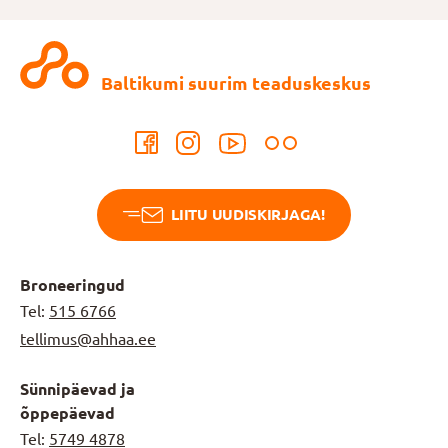
Baltikumi suurim teaduskeskus
LIITU UUDISKIRJAGA!
Broneeringud
Tel:
515 6766
tellimus@ahhaa.ee
Sünnipäevad ja
õppepäevad
Tel:
5749 4878