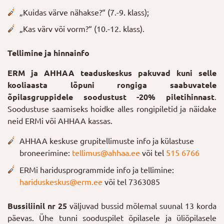
„Kuidas värve nähakse?“ (7.-9. klass);
„Kas värv või vorm?“ (10.-12. klass).
Tellimine ja hinnainfo
ERM ja AHHAA teaduskeskus pakuvad kuni selle
kooliaasta lõpuni rongiga saabuvatele
õpilasgruppidele soodustust -20% piletihinnast
.
Soodustuse saamiseks hoidke alles rongipiletid ja näidake
neid ERMi või AHHAA kassas.
AHHAA keskuse grupitellimuste info ja külastuse
broneerimine:
tellimus@ahhaa.ee
või tel
515 6766
ERMi haridusprogrammide info ja tellimine:
hariduskeskus@erm.ee
või tel 7363085
Bussiliinil nr 25
väljuvad bussid mõlemal suunal 13 korda
päevas. Ühe tunni sooduspilet õpilasele ja üliõpilasele