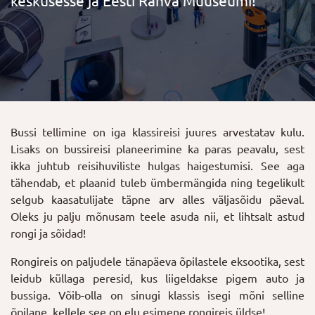
keskusesse ja Eesti Rahva Muuseumi!
Bussi tellimine on iga klassireisi juures arvestatav kulu.
Lisaks on bussireisi planeerimine ka paras peavalu, sest
ikka juhtub reisihuviliste hulgas haigestumisi. See aga
tähendab, et plaanid tuleb ümbermängida ning tegelikult
selgub kaasatulijate täpne arv alles väljasõidu päeval.
Oleks ju palju mõnusam teele asuda nii, et lihtsalt astud
rongi ja sõidad!
Rongireis on paljudele tänapäeva õpilastele eksootika, sest
leidub küllaga peresid, kus liigeldakse pigem auto ja
bussiga. Võib-olla on sinugi klassis isegi mõni selline
õpilane, kellele see on elu esimene rongireis üldse!