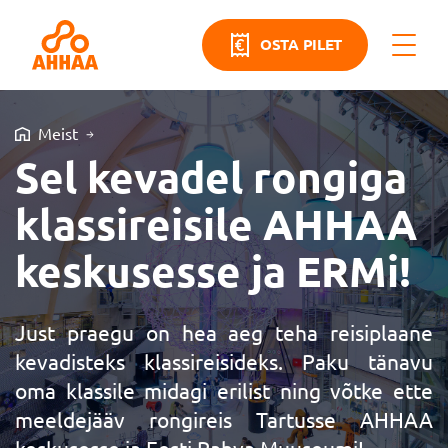
OSTA PILET
Meist
Sel kevadel rongiga
klassireisile AHHAA
keskusesse ja ERMi!
Just praegu on hea aeg teha reisiplaane
kevadisteks klassireisideks. Paku tänavu
oma klassile midagi erilist ning võtke ette
meeldejääv rongireis Tartusse AHHAA