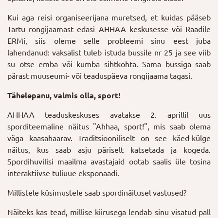
Kui aga reisi organiseerijana muretsed, et kuidas pääseb
Tartu rongijaamast edasi AHHAA keskusesse või Raadile
ERMi, siis oleme selle probleemi sinu eest juba
lahendanud: vaksalist tuleb istuda bussile nr 25 ja see viib
su otse emba või kumba sihtkohta. Sama bussiga saab
pärast muuseumi- või teaduspäeva rongijaama tagasi.
Tähelepanu, valmis olla, sport!
AHHAA teaduskeskuses avatakse 2. aprillil uus
sporditeemaline näitus "Ahhaa, sport!", mis saab olema
väga kaasahaarav. Traditsiooniliselt on see käed-külge
näitus, kus saab asju päriselt katsetada ja kogeda.
Spordihuvilisi maailma avastajaid ootab saalis üle tosina
interaktiivse tuliuue eksponaadi.
Millistele küsimustele saab spordinäitusel vastused?
Näiteks kas tead, millise kiirusega lendab sinu visatud pall