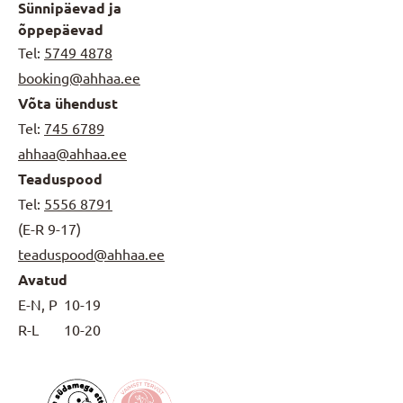
Sünnipäevad ja
õppepäevad
Tel:
5749 4878
booking@ahhaa.ee
Võta ühendust
Tel:
745 6789
ahhaa@ahhaa.ee
Teaduspood
Tel:
5556 8791
(E-R 9-17)
teaduspood@ahhaa.ee
Avatud
E-N, P
10-19
R-L
10-20