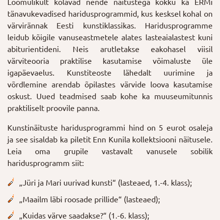
Loomulikult kõlavad nende näitustega kokku ka ERMi
tänavukevadised haridusprogrammid, kus kesksel kohal on
värvirännak Eesti kunstiklassikas. Haridusprogramme
leidub kõigile vanuseastmetele alates lasteaialastest kuni
abiturientideni. Neis arutletakse eakohasel viisil
värviteooria praktilise kasutamise võimaluste üle
igapäevaelus. Kunstiteoste lähedalt uurimine ja
võrdlemine arendab õpilastes värvide loova kasutamise
oskust. Uued teadmised saab kohe ka muuseumitunnis
praktiliselt proovile panna.
Kunstinäituste haridusprogrammi hind on 5 eurot osaleja
ja see sisaldab ka piletit Enn Kunila kollektsiooni näitusele.
Leia oma grupile vastavalt vanusele sobilik
haridusprogramm siit:
„Jüri ja Mari uurivad kunsti“ (lasteaed, 1.-4. klass);
„Maailm läbi roosade prillide“ (lasteaed);
„Kuidas värve saadakse?“ (1.-6. klass);