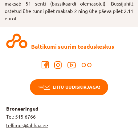
maksab 51 senti (bussikaardi olemasolul). Bussijuhilt
ostetud ühe tunni pilet maksab 2 ning ühe päeva pilet 2.11
eurot.
Baltikumi suurim teaduskeskus
LIITU UUDISKIRJAGA!
Broneeringud
Tel:
515 6766
tellimus@ahhaa.ee