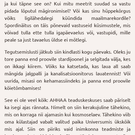
ja kui täpne see on? Kui mitu meetrit suudad sa vastu
pidada lõputul mägironimisel? Või kas sinu hüppekõrgus
võiks ligilähedalegi küündida maailmarekordile?
Spordinäitus on täis põnevaid vastuseid küsimustele, mis
võivad tulla ette tulla igapäevaelus või, vastupidi, mille
peale sa just tavaelus üldse ei mõtlegi.
Tegutsemislusti jätkub siin kindlasti kogu päevaks. Oleks ju
tore panna end proovile stardijoonel ja selgitada välja, kes
on ikkagi kiirem. Võiks ka katsetada, kas laua all saab
mängida jalgpalli ja kanalisatsioonitorus lauatennist! Või
uurida, misasi on kehamassiindeks ja panna end proovile
köietõmbamises!
See ei ole veel kõik: AHHAA teaduskeskuses saab päriselt
ka isegi ajas rännata. Nimelt on siin kerakujuline tähekino,
mis on korraga nii ajamasin kui kosmoselaev. Tähekino viib
oma külastajad vabalt valitud paika Universumis ükskõik
mis ajal. Siin on piiriks vaid inimkonna teadmiste ja