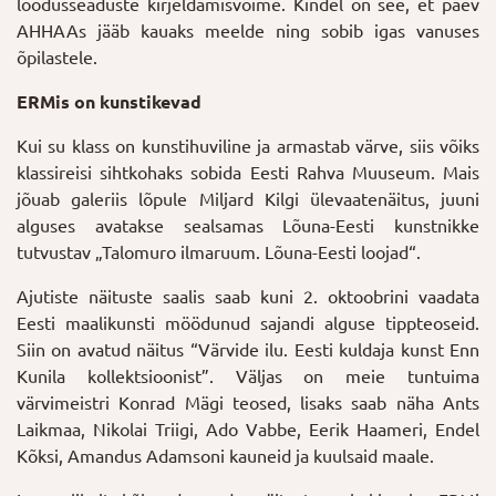
loodusseaduste kirjeldamisvõime. Kindel on see, et päev
AHHAAs jääb kauaks meelde ning sobib igas vanuses
õpilastele.
ERMis on kunstikevad
Kui su klass on kunstihuviline ja armastab värve, siis võiks
klassireisi sihtkohaks sobida Eesti Rahva Muuseum. Mais
jõuab galeriis lõpule Miljard Kilgi ülevaatenäitus, juuni
alguses avatakse sealsamas Lõuna-Eesti kunstnikke
tutvustav „Talomuro ilmaruum. Lõuna-Eesti loojad“.
Ajutiste näituste saalis saab kuni 2. oktoobrini vaadata
Eesti maalikunsti möödunud sajandi alguse tippteoseid.
Siin on avatud näitus “Värvide ilu. Eesti kuldaja kunst Enn
Kunila kollektsioonist”. Väljas on meie tuntuima
värvimeistri Konrad Mägi teosed, lisaks saab näha Ants
Laikmaa, Nikolai Triigi, Ado Vabbe, Eerik Haameri, Endel
Kõksi, Amandus Adamsoni kauneid ja kuulsaid maale.