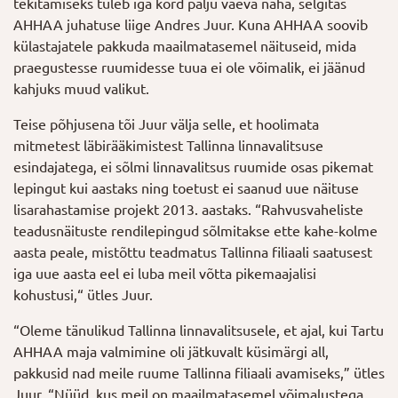
tekitamiseks tuleb iga kord palju vaeva näha, selgitas
AHHAA juhatuse liige Andres Juur. Kuna AHHAA soovib
külastajatele pakkuda maailmatasemel näituseid, mida
praegustesse ruumidesse tuua ei ole võimalik, ei jäänud
kahjuks muud valikut.
Teise põhjusena tõi Juur välja selle, et hoolimata
mitmetest läbirääkimistest Tallinna linnavalitsuse
esindajatega, ei sõlmi linnavalitsus ruumide osas pikemat
lepingut kui aastaks ning toetust ei saanud uue näituse
lisarahastamise projekt 2013. aastaks. “Rahvusvaheliste
teadusnäituste rendilepingud sõlmitakse ette kahe-kolme
aasta peale, mistõttu teadmatus Tallinna filiaali saatusest
iga uue aasta eel ei luba meil võtta pikemaajalisi
kohustusi,“ ütles Juur.
“Oleme tänulikud Tallinna linnavalitsusele, et ajal, kui Tartu
AHHAA maja valmimine oli jätkuvalt küsimärgi all,
pakkusid nad meile ruume Tallinna filiaali avamiseks,” ütles
Juur. “Nüüd, kus meil on maailmatasemel võimalustega