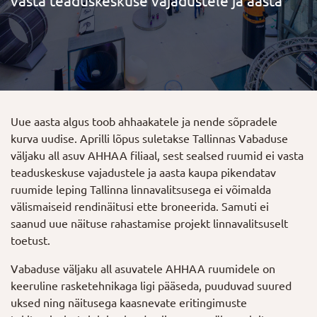
vasta teaduskeskuse vajadustele ja aasta
Uue aasta algus toob ahhaakatele ja nende sõpradele
kurva uudise. Aprilli lõpus suletakse Tallinnas Vabaduse
väljaku all asuv AHHAA filiaal, sest sealsed ruumid ei vasta
teaduskeskuse vajadustele ja aasta kaupa pikendatav
ruumide leping Tallinna linnavalitsusega ei võimalda
välismaiseid rendinäitusi ette broneerida. Samuti ei
saanud uue näituse rahastamise projekt linnavalitsuselt
toetust.
Vabaduse väljaku all asuvatele AHHAA ruumidele on
keeruline rasketehnikaga ligi pääseda, puuduvad suured
uksed ning näitusega kaasnevate eritingimuste