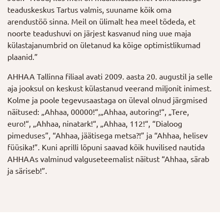
teaduskeskus Tartus valmis, suuname kõik oma
arendustöö sinna. Meil on ülimalt hea meel tõdeda, et
noorte teadushuvi on järjest kasvanud ning uue maja
külastajanumbrid on ületanud ka kõige optimistlikumad
plaanid.”
AHHAA Tallinna filiaal avati 2009. aasta 20. augustil ja selle
aja jooksul on keskust külastanud veerand miljonit inimest.
Kolme ja poole tegevusaastaga on üleval olnud järgmised
näitused: „Ahhaa, 00000!“,„Ahhaa, autoring!“, „Tere,
euro!“, „Ahhaa, ninatark!“, „Ahhaa, 112!“, “Dialoog
pimeduses”, “Ahhaa, jäätisega metsa?!” ja “Ahhaa, helisev
füüsika!”. Kuni aprilli lõpuni saavad kõik huvilised nautida
AHHAAs valminud valguseteemalist näitust “Ahhaa, särab
ja säriseb!”.