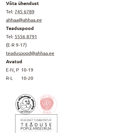
Võta ühendust
Tel:
745 6789
ahhaa@ahhaa.ee
Teaduspood
Tel:
5556 8791
(E-R 9-17)
teaduspood@ahhaa.ee
Avatud
E-N, P
10-19
R-L
10-20