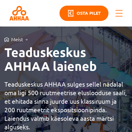
OSTA PILET
Meist
Teaduskeskus
AHHAA laieneb
Teaduskeskus AHHAA sulges sellel nädalal
oma ligi 500 ruutmeetrise eluslooduse saali,
et ehitada sinna juurde uus klassiruum ja
200 ruutmeetrit ekspositsioonipinda.
Laiendus valmib käesoleva aasta märtsi
alguseks.