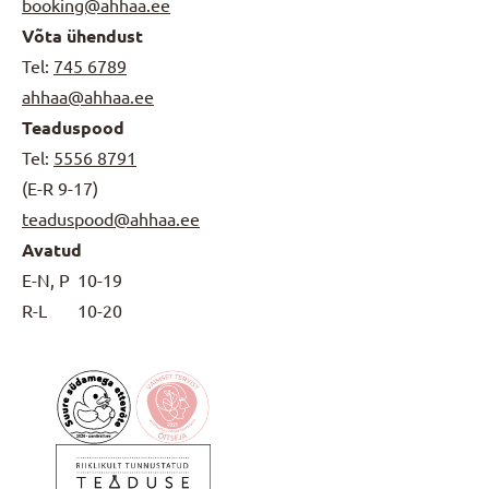
booking@ahhaa.ee
Võta ühendust
Tel:
745 6789
ahhaa@ahhaa.ee
Teaduspood
Tel:
5556 8791
(E-R 9-17)
teaduspood@ahhaa.ee
Avatud
E-N, P
10-19
R-L
10-20