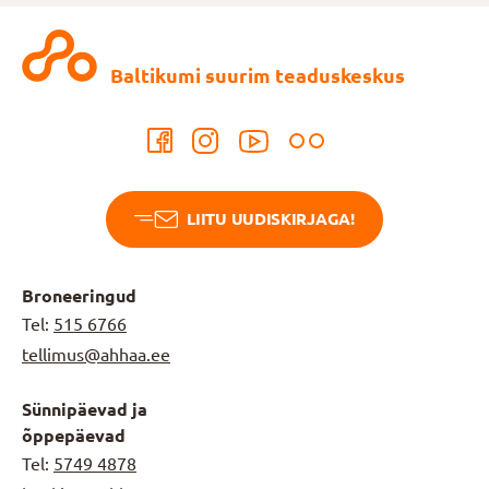
Baltikumi suurim teaduskeskus
LIITU UUDISKIRJAGA!
Broneeringud
Tel:
515 6766
tellimus@ahhaa.ee
Sünnipäevad ja
õppepäevad
Tel:
5749 4878