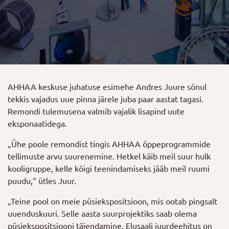
AHHAA keskuse juhatuse esimehe Andres Juure sõnul
tekkis vajadus uue pinna järele juba paar aastat tagasi.
Remondi tulemusena valmib vajalik lisapind uute
eksponaatidega.
„Ühe poole remondist tingis AHHAA õppeprogrammide
tellimuste arvu suurenemine. Hetkel käib meil suur hulk
kooligruppe, kelle kõigi teenindamiseks jääb meil ruumi
puudu,“ ütles Juur.
„Teine pool on meie püsiekspositsioon, mis ootab pingsalt
uuenduskuuri. Selle aasta suurprojektiks saab olema
püsiekspositsiooni täiendamine. Elusaali juurdeehitus on