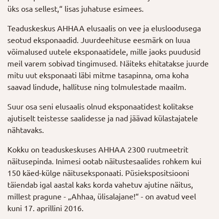
üks osa sellest,“ lisas juhatuse esimees.
Teaduskeskus AHHAA elusaalis on vee ja elusloodusega
seotud eksponaadid. Juurdeehituse eesmärk on luua
võimalused uutele eksponaatidele, mille jaoks puudusid
meil varem sobivad tingimused. Näiteks ehitatakse juurde
mitu uut eksponaati läbi mitme tasapinna, oma koha
saavad lindude, hallituse ning tolmulestade maailm.
Suur osa seni elusaalis olnud eksponaatidest kolitakse
ajutiselt teistesse saalidesse ja nad jäävad külastajatele
nähtavaks.
Kokku on teaduskeskuses AHHAA 2300 ruutmeetrit
näitusepinda. Inimesi ootab näitustesaalides rohkem kui
150 käed-külge näituseksponaati. Püsiekspositsiooni
täiendab igal aastal kaks korda vahetuv ajutine näitus,
millest pragune - „Ahhaa, ülisalajane!“ - on avatud veel
kuni 17. aprillini 2016.