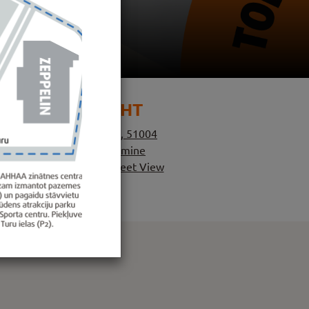
ASUKOHT
Sadama 1, Tartu, 51004
Asukoht ja parkimine
Google Street View