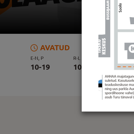
AVATUD
E-N, P
R-L
õ
1
10-19
10-20
N