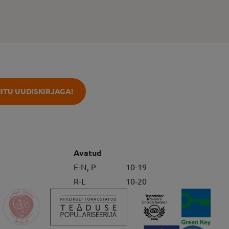
IITU UUDISKIRJAGA!
Avatud
E-N, P
10-19
R-L
10-20