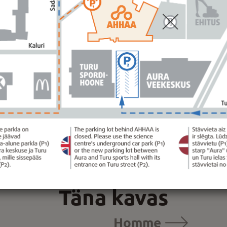
PILETID
pilane
koolieelik
täispilet
perepilet
5 €
0 €
20 €
45 €
B! Hinnakiri ei kehti grupikülastusele
Täna kavas
Homme