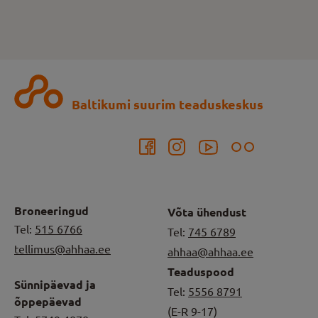
Baltikumi suurim teaduskeskus
Broneeringud
Võta ühendust
Tel:
515 6766
Tel:
745 6789
tellimus@ahhaa.ee
ahhaa@ahhaa.ee
Teaduspood
Sünnipäevad ja
Tel:
5556 8791
õppepäevad
(E-R 9-17)