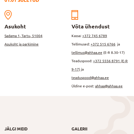
01.01 SULETUD
Asukoht
Võta ühendust
Sadama 1, Tartu, 51004
Kassa:
+372 745 6789
Asukoht ja parkimine
Tellimused:
+372 515 6766
ja
tellimus@ahhaa.ee
(E-R 8.30-17)
Teaduspood:
+372 5556 8791 (E-R
9-17)
ja
teaduspood@ahhaa.ee
Üldine e-post:
ahhaa@ahhaa.ee
JÄLGI MEID
GALERII