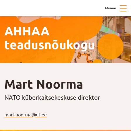
Menüü
AHHAA
teadusnõukogu
Mart Noorma
NATO küberkaitsekeskuse direktor
mart.noorma@ut.ee