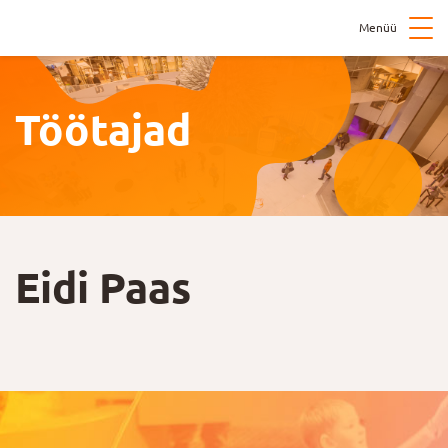
Menüü
Töötajad
Eidi Paas