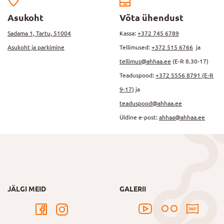
Asukoht
Võta ühendust
Sadama 1, Tartu, 51004
Kassa:
+372 745 6789
Asukoht ja parkimine
Tellimused:
+372 515 6766
ja
tellimus@ahhaa.ee
(E-R 8.30-17)
Teaduspood:
+372 5556 8791 (E-R
9-17)
ja
teaduspood@ahhaa.ee
Üldine e-post:
ahhaa@ahhaa.ee
JÄLGI MEID
GALERII