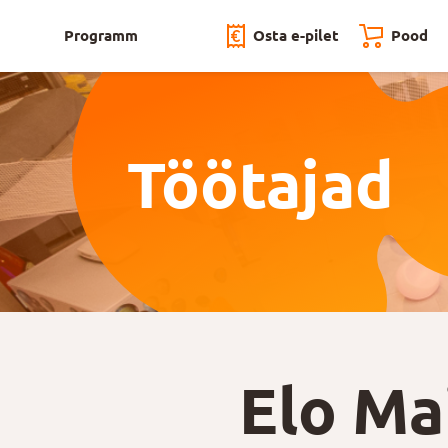
Programm
Osta e-pilet
Pood
Töötajad
Elo Ma