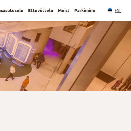
usasutusele
Ettevõttele
Meist
Parkimine
EST