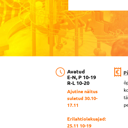
Avatud
P
E-N, P 10-19
R-L 10-20
õp
ko
Ajutine näitus
tä
suletud 30.10-
pe
17.11
Erilahtiolekuajad:
25.11 10-19