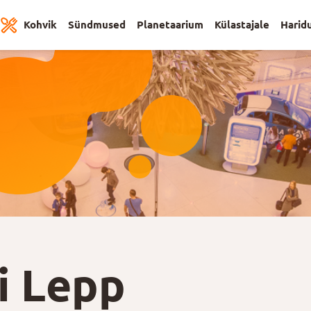
Kohvik
Sündmused
Planetaarium
Külastajale
Harid
i Lepp