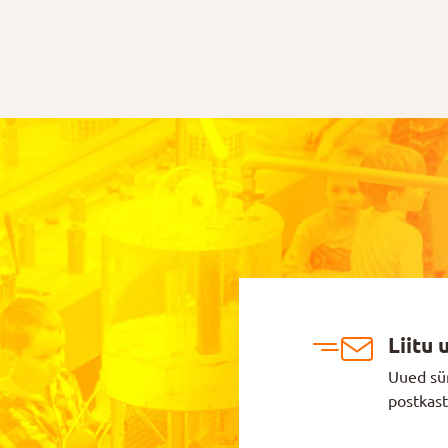
Liitu 
Uued sü
postkast