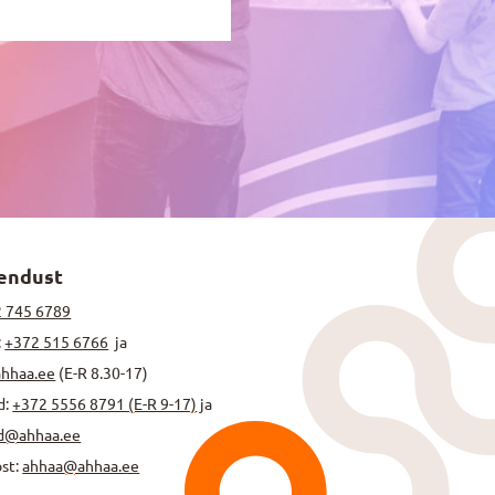
endust
 745 6789
:
+372 515 6766
ja
ahhaa.ee
(E-R 8.30-17)
d:
+372 5556 8791 (E-R 9-17)
ja
d@ahhaa.ee
ost:
ahhaa@ahhaa.ee