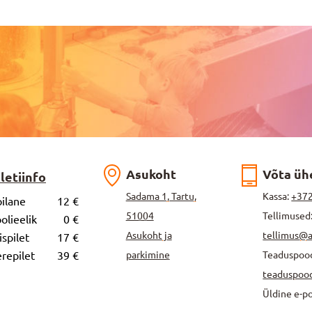
Asukoht
Võta üh
iletiinfo
Sadama 1, Tartu,
Kassa:
+372
ilane
12 €
51004
Tellimused
olieelik
0 €
Asukoht ja
tellimus@
ispilet
17 €
repilet
39 €
parkimine
Teaduspoo
teaduspoo
Üldine e-p