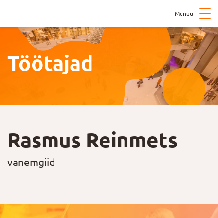
Menüü
Töötajad
Rasmus Reinmets
vanemgiid