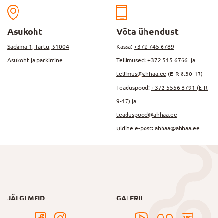
Asukoht
Võta ühendust
Sadama 1, Tartu, 51004
Kassa:
+372 745 6789
Asukoht ja parkimine
Tellimused:
+372 515 6766
ja
tellimus@ahhaa.ee
(E-R 8.30-17)
Teaduspood:
+372 5556 8791 (E-R
9-17)
ja
teaduspood@ahhaa.ee
Üldine e-post:
ahhaa@ahhaa.ee
JÄLGI MEID
GALERII