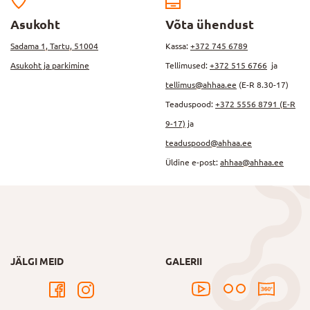
Asukoht
Võta ühendust
Sadama 1, Tartu, 51004
Kassa:
+372 745 6789
Asukoht ja parkimine
Tellimused:
+372 515 6766
ja
tellimus@ahhaa.ee
(E-R 8.30-17)
Teaduspood:
+372 5556 8791 (E-R
9-17)
ja
teaduspood@ahhaa.ee
Üldine e-post:
ahhaa@ahhaa.ee
JÄLGI MEID
GALERII