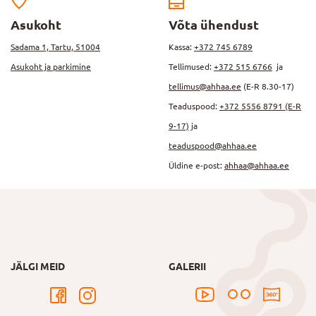
Asukoht
Võta ühendust
Sadama 1, Tartu, 51004
Kassa:
+372 745 6789
Asukoht ja parkimine
Tellimused:
+372 515 6766
ja
tellimus@ahhaa.ee
(E-R 8.30-17)
Teaduspood:
+372 5556 8791 (E-R
9-17)
ja
teaduspood@ahhaa.ee
Üldine e-post:
ahhaa@ahhaa.ee
JÄLGI MEID
GALERII