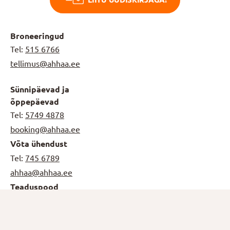
Broneeringud
Tel:
515 6766
tellimus@ahhaa.ee
Sünnipäevad ja
õppepäevad
Tel:
5749 4878
booking@ahhaa.ee
Võta ühendust
Tel:
745 6789
ahhaa@ahhaa.ee
Teaduspood
Tel:
5556 8791
(E-R 9-17)
teaduspood@ahhaa.ee