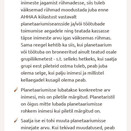
inimeste jagamist rühmadesse, siis tuleb
väiksemad rühmad moodustada juba enne
AHHAA külastust vastavalt
planetaariumiseansside ja/või töötubade
toimumise aegadele ning teatada kassasse
täpse inimeste arvu igas väiksemas rühmas.
Sama reegel kehtib ka siis, kui planetaarium
või töötuba on broneeritud ainult teatud osale
grupiliikmetest - s.t. selleks hetkeks, kui saatja
grupi eest pileteid ostma tuleb, peab juba
olema selge, kui palju inimesi ja millistel
kellaegadel kusagil olema peab.
Planetaariumisse lubatakse konkreetne arv
inimesi, mis on piletile märgitud. Planetaristil
on õigus mitte lubada planetaariumisse
rohkem inimesi kui piletil märgitud on.
Saatja ise ei tohi muuta planetaariumisse
minejate arvu. Kui tekivad muudatused, peab