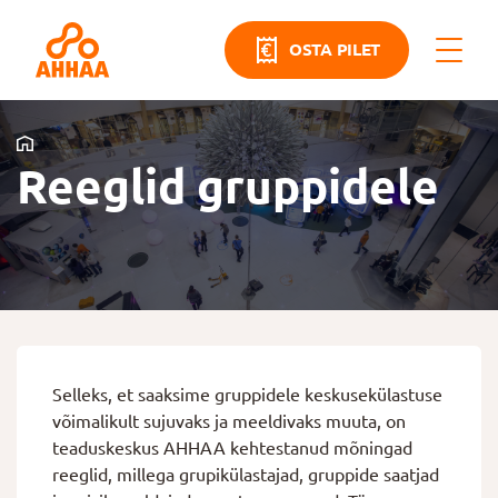
OSTA PILET
Reeglid gruppidele
Selleks, et saaksime gruppidele keskusekülastuse
võimalikult sujuvaks ja meeldivaks muuta, on
teaduskeskus AHHAA kehtestanud mõningad
reeglid, millega grupikülastajad, gruppide saatjad