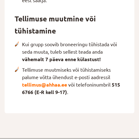
eest saatja.
Tellimuse muutmine või
tühistamine
Kui grupp soovib broneeringu tühistada või
seda muuta, tuleb sellest teada anda
vähemalt 7 päeva enne külastust!
Tellimuse muutmiseks või tühistamiseks
palume võtta ühendust e-posti aadressil
tellimus@ahhaa.ee
või telefoninumbril
515
6766 (E-R kell 9-17)
.