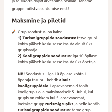
ja reisikorraldajad arvestama peavad. Täname
gruppe mõistva suhtumise eest!
Maksmine ja piletid
Grupisoodustusi on kaks:.
1) Turismigruppide soodustus:
terve grupi
kohta pääseb keskusesse tasuta ainult üks
grupisaatja
2) Kooligruppide soodustus
: iga 10 õpilase
kohta pääseb keskusesse tasuta üks õpetaja
NB!
Soodustus – iga 10 õpilase kohta 1
õpetaja tasuta – kehtib
ainult
kooligruppidele
. Lapsevanemaid tohib
kooligrupis olla maksimaalselt 5. Juhul, kui
grupis on rohkem kui 5 lapsevanemat,
loetakse grupp
turismigrupiks
ja neile kehtib
turismigruppide soodustus
: terve grupi