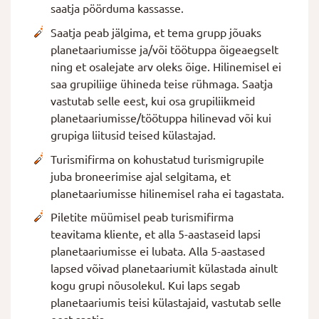
saatja pöörduma kassasse.
Saatja peab jälgima, et tema grupp jõuaks
planetaariumisse ja/või töötuppa õigeaegselt
ning et osalejate arv oleks õige. Hilinemisel ei
saa grupiliige ühineda teise rühmaga. Saatja
vastutab selle eest, kui osa grupiliikmeid
planetaariumisse/töötuppa hilinevad või kui
grupiga liitusid teised külastajad.
Turismifirma on kohustatud turismigrupile
juba broneerimise ajal selgitama, et
planetaariumisse hilinemisel raha ei tagastata.
Piletite müümisel peab turismifirma
teavitama kliente, et alla 5-aastaseid lapsi
planetaariumisse ei lubata. Alla 5-aastased
lapsed võivad planetaariumit külastada ainult
kogu grupi nõusolekul. Kui laps segab
planetaariumis teisi külastajaid, vastutab selle