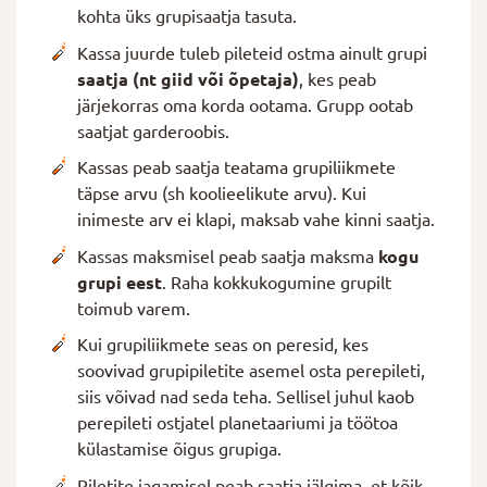
kohta üks grupisaatja tasuta.
Kassa juurde tuleb pileteid ostma ainult grupi
saatja (nt giid või õpetaja)
, kes peab
järjekorras oma korda ootama. Grupp ootab
saatjat garderoobis.
Kassas peab saatja teatama grupiliikmete
täpse arvu (sh koolieelikute arvu). Kui
inimeste arv ei klapi, maksab vahe kinni saatja.
Kassas maksmisel peab saatja maksma
kogu
grupi eest
. Raha kokkukogumine grupilt
toimub varem.
Kui grupiliikmete seas on peresid, kes
soovivad grupipiletite asemel osta perepileti,
siis võivad nad seda teha. Sellisel juhul kaob
perepileti ostjatel planetaariumi ja töötoa
külastamise õigus grupiga.
Piletite jagamisel peab saatja jälgima, et kõik