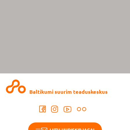
Baltikumi suurim teaduskeskus
LIITU UUDISKIRJAGA!