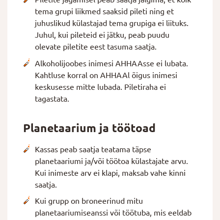
tema grupi liikmed saaksid pileti ning et
juhuslikud külastajad tema grupiga ei liituks.
Juhul, kui pileteid ei jätku, peab puudu
olevate piletite eest tasuma saatja.
Alkoholijoobes inimesi AHHAAsse ei lubata.
Kahtluse korral on AHHAAl õigus inimesi
keskusesse mitte lubada. Piletiraha ei
tagastata.
Planetaarium ja töötoad
Kassas peab saatja teatama täpse
planetaariumi ja/või töötoa külastajate arvu.
Kui inimeste arv ei klapi, maksab vahe kinni
saatja.
Kui grupp on broneerinud mitu
planetaariumiseanssi või töötuba, mis eeldab