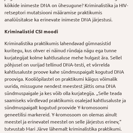
kõikide inimeste DNA on ühesugune? Kriminalistika ja HIV-
retseptori mutatsiooni määramise praktikumis
analüüsitakse ka erinevate inimeste DNA järjestusi.
Kriminalistid CSI moodi
Kriminalistika praktikumis lahendavad gümnasistid
kuritegu, kus ohver ei näinud ründaja nägu ega tunne
kurjategijat kolme kahtlusaluse mehe hulgast ära. Sellel
põhjusel on uurijad tellinud DNA-testi, et võrrelda
kahtlusaluste proove kahe sündmuspaigalt kogutud DNA
prooviga. Kooliõpilastel on praktikumi käigus võimalik
uurida, missugune nendest meestest jättis oma DNA
sündmuspaigale ja kes võib olla kurjategija. „Selle teada
saamiseks võrdlevad praktikumis osalejad kahtlusaluste ja
sündmuspaigalt kogutud proovide Y-kromosoomi
geneetilisi markereid. Y-kromosoom on olemas ainult
meestel ja erinevatel meestel on selle järjestus erinev,“
tutvustab Mari Järve lähemalt kriminalistika praktikumi.