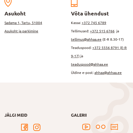
Asukoht
Võta ühendust
Sadama 1, Tartu, 51004
Kassa:
+372 745 6789
Asukoht ja parkimine
Tellimused:
+372 515 6766
ja
tellimus@ahhaa.ee
(E-R 8.30-17)
Teaduspood:
+372 5556 8791 (E-R
9-17)
ja
teaduspood@ahhaa.ee
Üldine e-post:
ahhaa@ahhaa.ee
JÄLGI MEID
GALERII