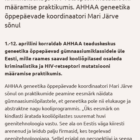
määramise praktikumis. AHHAA geneetika
õppepäevade koordinaatori Mari Järve
sõnul
1.-12. aprillini korraldab AHHAA teaduskeskus
geneetika õppepäevad gümnaasiumiklassidele üle
Eesti, mille raames saavad kooliõpilased osaleda
kriminalistika ja HIV-retseptori mutatsiooni
määramise praktikumis.
AHHAA geneetika õppepäevade koordinaatori Mari Järve
sõnul on praktikumide peamine eesmärk näidata
gümnaasiumiõpilastele, et geneetika pole nii elukauge ja
abstraktne nagu kooliprogrammis. „Üks eesmärk on
kindlasti äratada kooliõpilastes suuremat huvi
geenitehnoloogia vastu. See ala on Eestis väga kiiresti
arenenud ja leidub palju firmasid, kes tegelevad
geenitehnoloogiaga. Sellel erialal on perspektiivi ja seega