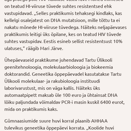
on teatud HI-viiruse tüvede suhtes resistentsed ehk
vastupidavad. „Selles praktikumis tehaksegi kindlaks, kas
kellelgi osalejatest on DNA mutatsioon, mille tõttu ta ei
nakatu mõnede HI-viiruse tüvedega. Näiteks neljapäevases
praktikumis leitigi üks õpilane, kes on teatud HIV tüvede
suhtes vastupidav. Eestis esineb sellist resistentsust 10%
ulatuses,“ räägib Mari Järve.
Ühepäevaseid praktikume juhendavad Tartu Ülikooli
geenitehnoloogia, molekulaarbioloogia ja biokeemia
doktorandid. Geneetika õppepäevadel kasutatakse Tartu
Ülikooli molekulaar- ja rakubioloogia instituudi
laborivarustust, mis on väga kallis. Näiteks üks
automaatpipett maksab üle 100 euro ja ühtainsat DNA
lõiku paljundada võimaldav PCR-i masin kuskil 6400 eurot,
mida on praktikumis kaks.
Gümnaasiumide suure huvi korral plaanib AHHAA
tulevikus geneetika õppepäevi korrata. „Koolide huvi