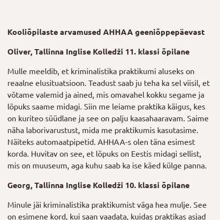
Kooliõpilaste arvamused AHHAA geeniõppepäevast
Oliver, Tallinna Inglise Kolledži 11. klassi õpilane
Mulle meeldib, et kriminalistika praktikumi aluseks on
reaalne elusituatsioon. Teadust saab ju teha ka sel viisil, et
võtame valemid ja ained, mis omavahel kokku segame ja
lõpuks saame midagi. Siin me leiame praktika käigus, kes
on kuriteo süüdlane ja see on palju kaasahaaravam. Saime
näha laborivarustust, mida me praktikumis kasutasime.
Näiteks automaatpipetid. AHHAA-s olen täna esimest
korda. Huvitav on see, et lõpuks on Eestis midagi sellist,
mis on muuseum, aga kuhu saab ka ise käed külge panna.
Georg, Tallinna Inglise Kolledži 10. klassi õpilane
Minule jäi kriminalistika praktikumist väga hea mulje. See
on esimene kord, kui saan vaadata, kuidas praktikas asjad