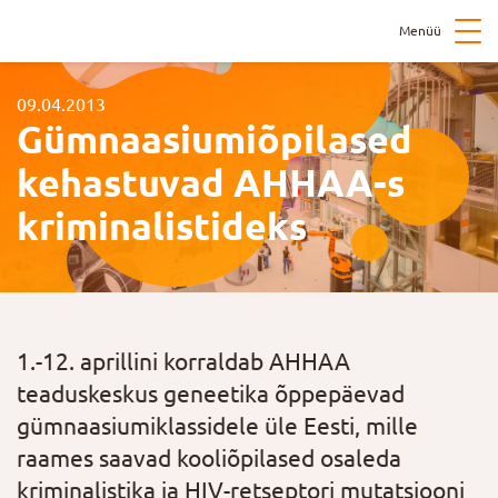
Menüü
09.04.2013
Gümnaasiumiõpilased
kehastuvad AHHAA-s
kriminalistideks
1.-12. aprillini korraldab AHHAA
teaduskeskus geneetika õppepäevad
gümnaasiumiklassidele üle Eesti, mille
raames saavad kooliõpilased osaleda
kriminalistika ja HIV-retseptori mutatsiooni