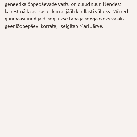
geneetika õppepäevade vastu on olnud suur. Nendest
kahest nädalast sellel korral jääb kindlasti väheks. Mõned
gümnaasiumid jäid isegi ukse taha ja seega oleks vajalik
geeniõppepäevi korrata,“ selgitab Mari Järve.