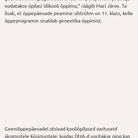
oodatakse õpilasi ülikooli õppima,“ räägib Mari Järve. Ta
lisab, et õppepäevade peamine sihtrühm on 11. klass, kelle
õppeprogramm sisaldab geneetika õppimist.
Geeniõppepäevadel otsivad kooliõpilased vastuseid
järgmistele küsimustele: kuidas DNA-d uuritakse ning kas