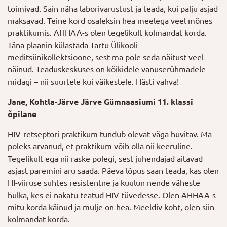
toimivad. Sain näha laborivarustust ja teada, kui palju asjad
maksavad. Teine kord osaleksin hea meelega veel mõnes
praktikumis. AHHAA-s olen tegelikult kolmandat korda.
Täna plaanin külastada Tartu Ülikooli
meditsiinikollektsioone, sest ma pole seda näitust veel
näinud. Teaduskeskuses on kõikidele vanuserühmadele
midagi – nii suurtele kui väikestele. Hästi vahva!
Jane, Kohtla-Järve Järve Gümnaasiumi 11. klassi
õpilane
HIV-retseptori praktikum tundub olevat väga huvitav. Ma
poleks arvanud, et praktikum võib olla nii keeruline.
Tegelikult ega nii raske polegi, sest juhendajad aitavad
asjast paremini aru saada. Päeva lõpus saan teada, kas olen
HI-viiruse suhtes resistentne ja kuulun nende väheste
hulka, kes ei nakatu teatud HIV tüvedesse. Olen AHHAA-s
mitu korda käinud ja mulje on hea. Meeldiv koht, olen siin
kolmandat korda.