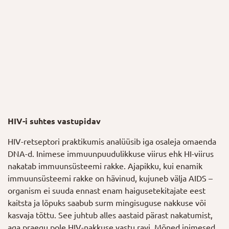
HIV-i suhtes vastupidav
HIV-retseptori praktikumis analüüsib iga osaleja omaenda
DNA-d. Inimese immuunpuudulikkuse viirus ehk HI-viirus
nakatab immuunsüsteemi rakke. Ajapikku, kui enamik
immuunsüsteemi rakke on hävinud, kujuneb välja AIDS –
organism ei suuda ennast enam haigusetekitajate eest
kaitsta ja lõpuks saabub surm mingisuguse nakkuse või
kasvaja tõttu. See juhtub alles aastaid pärast nakatumist,
aga praegu pole HIV-nakkuse vastu ravi. Mõned inimesed