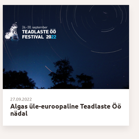
27.09.2022
Algas üle-euroopaline Teadlaste Öö
nädal