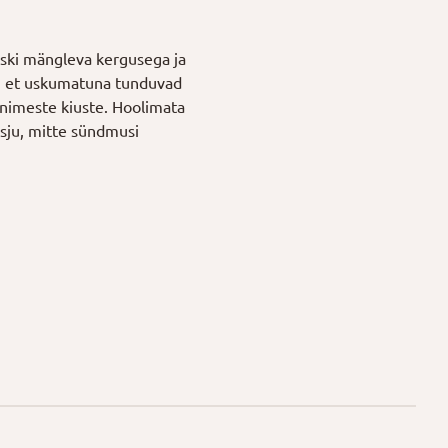
muski mängleva kergusega ja
tab, et uskumatuna tunduvad
d inimeste kiuste. Hoolimata
asju, mitte sündmusi