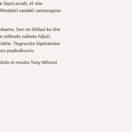
õpul arvati, et viie-
990ndatel vaadati samasuguse
õmbama. See on ühtlasi ka ühe
selliseks näiteks hiljuti
tidele. Tegevuste lõpetamine
ses popkultuuris.
istols ei muutu Tony Wilsoni