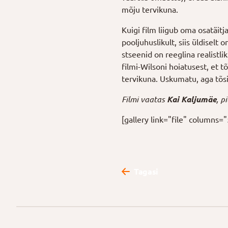
mõju tervikuna.
Kuigi film liigub oma osatäit
pooljuhuslikult, siis üldisel
stseenid on reeglina realistli
filmi-Wilsoni hoiatusest, et 
tervikuna. Uskumatu, aga tõsi
Filmi vaatas
Kai Kaljumäe
, p
[gallery link="file" columns="
Tagasi