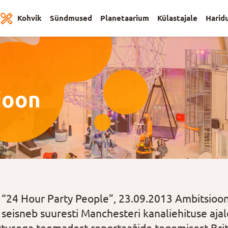
Kohvik
Sündmused
Planetaarium
Külastajale
Harid
ioon
“24 Hour Party People”, 23.09.2013 Ambitsiooni
 seisneb suuresti Manchesteri kanaliehituse aja