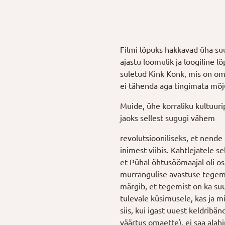
Filmi lõpuks hakkavad üha su
ajastu loomulik ja loogiline 
suletud Kink Konk, mis on om
ei tähenda aga tingimata mõj
Muide, ühe korraliku kultuuri
jaoks sellest sugugi vähem
revolutsiooniliseks, et nende
inimest viibis. Kahtlejatele s
et Pühal õhtusöömaajal oli os
murrangulise avastuse tegemi
märgib, et tegemist on ka suu
tulevale küsimusele, kas ja m
siis, kui igast uuest keldribänd
väärtus omaette), ei saa ala