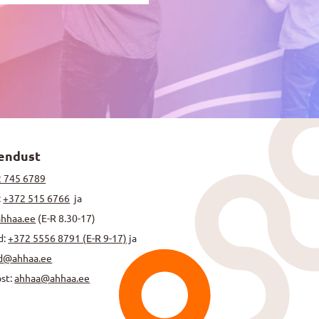
endust
 745 6789
:
+372 515 6766
ja
ahhaa.ee
(E-R 8.30-17)
d:
+372 5556 8791 (E-R 9-17)
ja
d@ahhaa.ee
ost:
ahhaa@ahhaa.ee