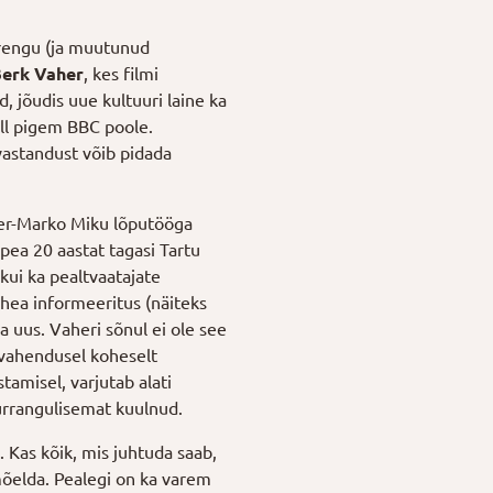
arengu (ja muutunud
erk Vaher
, kes filmi
, jõudis uue kultuuri laine ka
üll pigem BBC poole.
vastandust võib pidada
eter-Marko Miku lõputööga
pea 20 aastat tagasi Tartu
 kui ka pealtvaatajate
hea informeeritus (näiteks
a uus. Vaheri sõnul ei ole see
 vahendusel koheselt
amisel, varjutab alati
urrangulisemat kuulnud.
Kas kõik, mis juhtuda saab,
 mõelda. Pealegi on ka varem