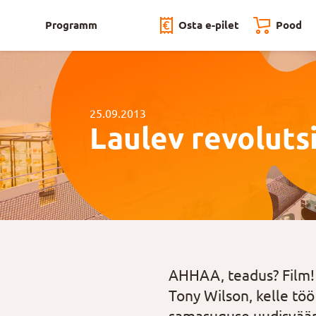
Programm
Osta e-pilet
Pood
25.09.2013
Laulev revoluts
AHHAA, teadus? Film! 
Tony Wilson, kelle töö