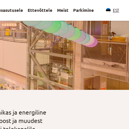
usasutusele
Ettevõttele
Meist
Parkimine
EST
kas ja energiline
loost ja muudest