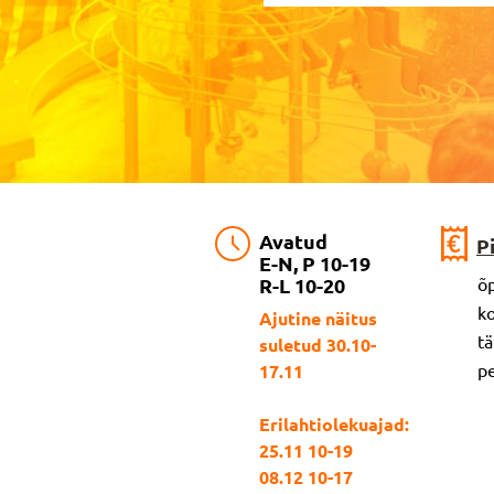
Avatud
P
E-N, P 10-19
R-L 10-20
õp
ko
Ajutine näitus
tä
suletud 30.10-
pe
17.11
Erilahtiolekuajad:
25.11 10-19
08.12 10-17