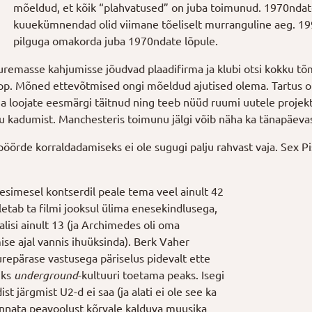
mõeldud, et kõik “plahvatused” on juba toimunud. 1970ndate l
kuuekümnendad olid viimane tõeliselt murranguline aeg. 1
pilguga omakorda juba 1970ndate lõpule.
uremasse kahjumisse jõudvad plaadifirma ja klubi otsi kokku t
lõpp. Mõned ettevõtmised ongi mõeldud ajutised olema. Tartus on 
a loojate eesmärgi täitnud ning teeb nüüd ruumi uutele projek
u kadumist. Manchesteris toimunu jälgi võib näha ka tänapäeva
pöörde korraldadamiseks ei ole sugugi palju rahvast vaja. Sex P
 esimesel kontserdil peale tema veel ainult 42
eletab ta filmi jooksul ülima enesekindlusega,
alisi ainult 13 (ja Archimedes oli oma
se ajal vannis ihuüksinda). Berk Vaher
repärase vastusega päriselus pidevalt ette
iks
underground
-kultuuri toetama peaks. Isegi
ist järgmist U2-d ei saa (ja alati ei ole see ka
hinnata peavoolust kõrvale kalduva muusika