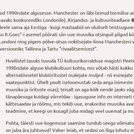
nud 1990ndate algusesse. Manchester on läbi teinud tormilise 
tatavaks konkurendiks Londonile). Kirjandus- ja kultuuriteadlane
B
le sama aja Eestiga - kuigi mastaabid on oluliselt teistsugused
o It Goes”-i asemel pöörati siin uue muusika otsinguil pilgud k
 Londoni ning pigem põlve-otsas-nokitsejate-linna Manchesteri 
siooniks Tallinna ja Tartu “rivaalitsemisest”.
Huvilistel tasuks tuvuda TÜ kultuurikorralduse magistri Pe
1990ndate alguse klubikultuuri kohta, mis võtab hästi kokku 
alternatiivsetel klubiüritustel osalejate muljed - nii esinejate
vaatepunktist. Ühelt poolt iseloomustab seda aega inimeste 
muusika ja ürituste osas); teisalt on aga kõik nende jaoks väg
tänapäevaga kuidagi võrreldav - igasugune info on interneti
kättesaadav ja rõõmu, mis tekib uue, erakordse muusika avast
teadmine, et keegi on kusagil juba midagi veel uuemat ja m
Puhta, täiesti uue kogemuse saamine tundub seega võimatu. 
on juba ära juhtunud? Vaher leiab, et sedasi on liiga lohutu