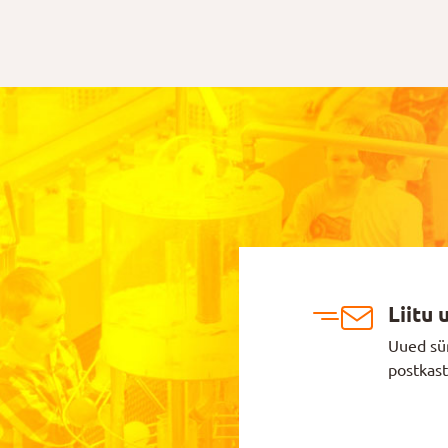
Liitu 
Uued sü
postkast