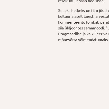
reivikultuur saab hoo sisse.
Selleks hetkeks on film jõud
kultuurialaselt täiesti arves
kommenteerib, tõmbab parallee
siia üldjoontes samamoodi. “S
Pragmaatilise ja kalkuleeriva
mõnevõrra võimendatumaks ver