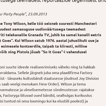
usega teemadest reportaažide tegemisest Briti
r Party People”, 23.09.2013
e Tony Wilson, kelle töö seisneb suuresti Manchesteri
 muudest samasuguse uudisväärtusega teemadest
ti telekanalile Granada TV, juhib ka samal kanalil eetris
 Goes“. Kui Wilson satub 1976. aastal juhuslikult uue ja
esimesele kontserdile, taipab ta kiiresti, milline
 võib ning Pistols jõuab “So It Goes”-i vahendusel
oni suurte ideede realiseerimiseks väheks ning ta hakkab
orraldama. Sellele järgneb juba oma plaadifirma Factory
st - tänaseks kultusbändi staatusesse jõudnud Joy Division
es saab veelgi menukam New Order). Wilson ja tema
 uuematesse ja ulmelisemetesse sündmustesse: rajatakse
 Factoryga liituvad uued bändid, sealhulgas kurikuulus
i tuntud nii oma loomingu kui ka elustiili poolest) ja