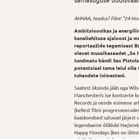
samasuguse uudisväärt
AHHAA, teadus? Film! “24 Hou
Ambitsioonikas ja energilin
kanaliehituse ajaloost ja
reportaažide tegemisest Bri
olevat muusikasaadet „So It
tundmatu bändi Sex Pistols 
potentsiaal tema leiul olla
tuhandete inimesteni.
Saatest üksinda jääb aga Wils
Manchesteris ise kontserte k
Records ja nende esimene arti
(kellest filmi progresseerud
kaaskondsed satuvad järjest
legendaarne ööklubi Haçienda,
Happy Mondays (kes on ühtviis