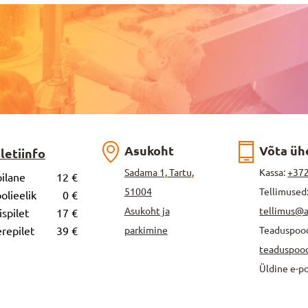
Asukoht
Võta üh
iletiinfo
Sadama 1, Tartu,
Kassa:
+372
ilane
12 €
51004
Tellimused
olieelik
0 €
Asukoht ja
tellimus@
ispilet
17 €
repilet
39 €
parkimine
Teaduspoo
teaduspoo
Üldine e-p