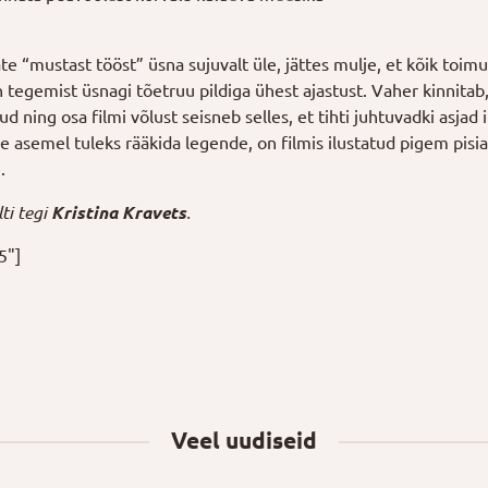
jate “mustast tööst” üsna sujuvalt üle, jättes mulje, et kõik toi
t on tegemist üsnagi tõetruu pildiga ühest ajastust. Vaher kinni
kud ning osa filmi võlust seisneb selles, et tihti juhtuvadki asja
tõe asemel tuleks rääkida legende, on filmis ilustatud pigem pisi
.
ilti tegi
Kristina Kravets
.
5"]
Veel uudiseid