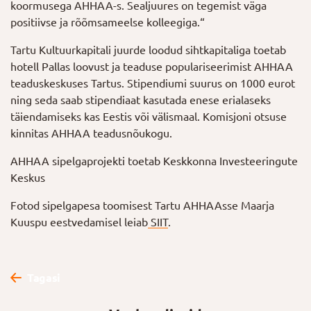
koormusega AHHAA-s. Sealjuures on tegemist väga
positiivse ja rõõmsameelse kolleegiga.“
Tartu Kultuurkapitali juurde loodud sihtkapitaliga toetab
hotell Pallas loovust ja teaduse populariseerimist AHHAA
teaduskeskuses Tartus. Stipendiumi suurus on 1000 eurot
ning seda saab stipendiaat kasutada enese erialaseks
täiendamiseks kas Eestis või välismaal. Komisjoni otsuse
kinnitas AHHAA teadusnõukogu.
AHHAA sipelgaprojekti toetab Keskkonna Investeeringute
Keskus
Fotod sipelgapesa toomisest Tartu AHHAAsse Maarja
Kuuspu eestvedamisel leiab
SIIT
.
Tagasi