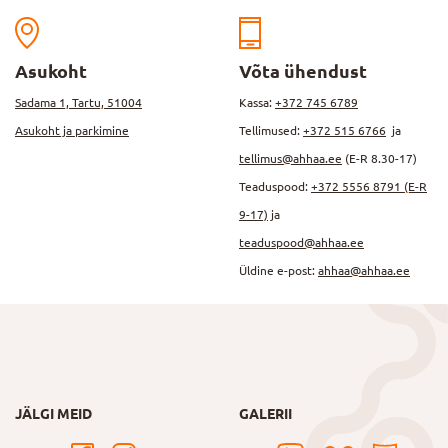
Asukoht
Võta ühendust
Sadama 1, Tartu, 51004
Kassa:
+372 745 6789
Asukoht ja parkimine
Tellimused:
+372 515 6766
ja
tellimus@ahhaa.ee
(E-R 8.30-17)
Teaduspood:
+372 5556 8791 (E-R
9-17)
ja
teaduspood@ahhaa.ee
Üldine e-post:
ahhaa@ahhaa.ee
JÄLGI MEID
GALERII