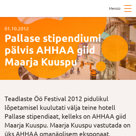
Menüü
01.10.2012
Pallase stipendiumi
pälvis AHHAA giid
Maarja Kuuspu
Teadlaste Öö Festival 2012 pidulikul
lõpetamisel kuulutati välja teine hotell
Pallase stipendiaat, kelleks on AHHAA giid
Maarja Kuuspu. Maarja Kuuspu vastutada on
üks AHHAA omanäolisem eksponaat,