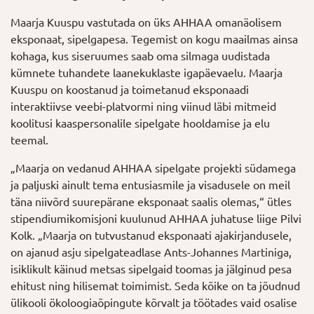
Maarja Kuuspu vastutada on üks AHHAA omanäolisem
eksponaat, sipelgapesa. Tegemist on kogu maailmas ainsa
kohaga, kus siseruumes saab oma silmaga uudistada
kümnete tuhandete laanekuklaste igapäevaelu. Maarja
Kuuspu on koostanud ja toimetanud eksponaadi
interaktiivse veebi-platvormi ning viinud läbi mitmeid
koolitusi kaaspersonalile sipelgate hooldamise ja elu
teemal.
„Maarja on vedanud AHHAA sipelgate projekti südamega
ja paljuski ainult tema entusiasmile ja visadusele on meil
täna niivõrd suurepärane eksponaat saalis olemas,“ ütles
stipendiumikomisjoni kuulunud AHHAA juhatuse liige Pilvi
Kolk. „Maarja on tutvustanud eksponaati ajakirjandusele,
on ajanud asju sipelgateadlase Ants-Johannes Martiniga,
isiklikult käinud metsas sipelgaid toomas ja jälginud pesa
ehitust ning hilisemat toimimist. Seda kõike on ta jõudnud
ülikooli ökoloogiaõpingute kõrvalt ja töötades vaid osalise