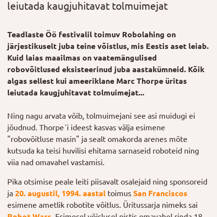
leiutada kaugjuhitavat tolmuimejat
Teadlaste Öö festivalil toimuv Robolahing on
järjestikuselt juba teine võistlus, mis Eestis aset leiab.
Kuid laias maailmas on vaatemängulised
robovõitlused eksisteerinud juba aastakümneid. Kõik
algas sellest kui ameeriklane Marc Thorpe üritas
leiutada kaugjuhitavat tolmuimejat...
Ning nagu arvata võib, tolmuimejani see asi muidugi ei
jõudnud. Thorpe´i ideest kasvas välja esimene
"robovõitluse masin" ja sealt omakorda arenes mõte
kutsuda ka teisi huvilisi ehitama sarnaseid roboteid ning
viia nad omavahel vastamisi.
Pika otsimise peale leiti piisavalt osalejaid ning sponsoreid
ja
20. augustil, 1994. aastal
toimus
San Franciscos
esimene ametlik robotite võitlus. Üritussarja nimeks sai
Robot Wars
. Esimesel võislusel pistis omavahel rinda 18