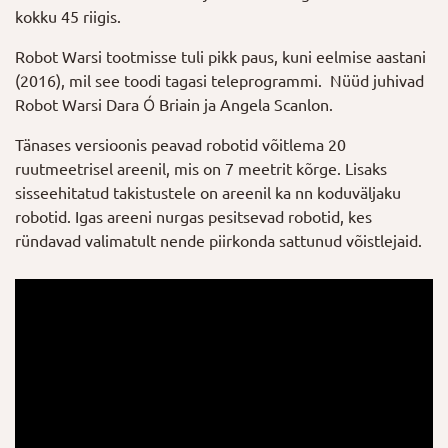
kokku 45 riigis.
Robot Warsi tootmisse tuli pikk paus, kuni eelmise aastani
(2016), mil see toodi tagasi teleprogrammi. Nüüd juhivad
Robot Warsi Dara Ó Briain ja Angela Scanlon.
Tänases versioonis peavad robotid võitlema 20
ruutmeetrisel areenil, mis on 7 meetrit kõrge. Lisaks
sisseehitatud takistustele on areenil ka nn koduväljaku
robotid. Igas areeni nurgas pesitsevad robotid, kes
ründavad valimatult nende piirkonda sattunud võistlejaid.