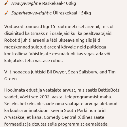
Heavyweight
e Raskekaal-100kg
Superheavyweight
e Üliraskekaal-154kg
Võitlused toimusid ligi 15 ruutmeetrisel areenil, mis oli
disainitud kaitsmaks nii osalejaid kui ka pealtvaatajaid.
Robotid juhiti areenile läbi ukseava ning siis jäid
meeskonnad suletud areeni kõrvale neid pultidega
kontrollima. Võistlejate eesmärk oli kas vigastada või
kahjutuks teha vastase robot.
Viit hooaega juhtisid
Bil Dwyer
,
Sean Salisbury
, and
Tim
Green
.
Hoolimata edust ja vaatajate arvust, mis saatis BattleBotsi
saadet, võeti see 2002. aastal teleprogrammist maha.
Selleks hetkeks oli saade oma vaatajate arvuga ületanud
ka kuulsa animatsiooni seeria South Parki numbrid.
Arvatakse, et kanal Comedy Central tüdines saate
formaadist ja otsutas selle programmist eemaldada.