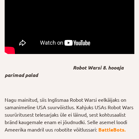
Robot Warsi 8. hooaja
parimad palad
Nagu mainitud, siis Inglismaa Robot Warsi eelkäijaks on
samanimeline USA suurvõistlus. Kahjuks USAs Robot Wars
suurüritusest telesarjaks üle ei läinud, sest kohtusaalist
bränd kaugemale enam ei jõudnudki. Selle asemel loodi
Ameerika mandril uus robotite võitlussari:
BattleBots.