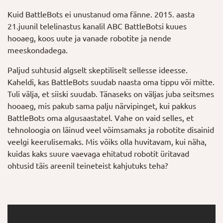
Kuid BattleBots ei unustanud oma fänne. 2015. aasta
21.juunil telelinastus kanalil ABC BattleBotsi kuues
hooaeg, koos uute ja vanade robotite ja nende
meeskondadega.
Paljud suhtusid algselt skeptiliselt sellesse ideesse.
Kaheldi, kas BattleBots suudab naasta oma tippu või mitte.
Tuli välja, et siiski suudab. Tänaseks on väljas juba seitsmes
hooaeg, mis pakub sama palju närvipinget, kui pakkus
BattleBots oma algusaastatel. Vahe on vaid selles, et
tehnoloogia on läinud veel võimsamaks ja robotite disainid
veelgi keerulisemaks. Mis võiks olla huvitavam, kui näha,
kuidas kaks suure vaevaga ehitatud robotit üritavad
ohtusid täis areenil teineteist kahjutuks teha?