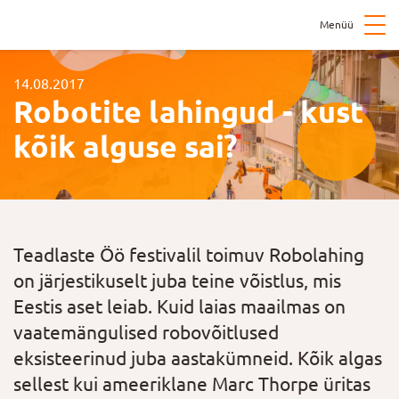
Menüü
14.08.2017
Robotite lahingud - kust
kõik alguse sai?
Teadlaste Öö festivalil toimuv Robolahing
on järjestikuselt juba teine võistlus, mis
Eestis aset leiab. Kuid laias maailmas on
vaatemängulised robovõitlused
eksisteerinud juba aastakümneid. Kõik algas
sellest kui ameeriklane Marc Thorpe üritas