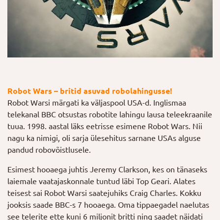
Robot Wars – britid asuvad robolahingusse!
Robot Warsi märgati ka väljaspool USA-d. Inglismaa
telekanal BBC otsustas robotite lahingu lausa teleekraanile
tuua. 1998. aastal läks eetrisse esimene Robot Wars. Nii
nagu ka nimigi, oli sarja ülesehitus sarnane USAs alguse
pandud robovõistlusele.
Esimest hooaega juhtis Jeremy Clarkson, kes on tänaseks
laiemale vaatajaskonnale tuntud läbi Top Geari. Alates
teisest sai Robot Warsi saatejuhiks Craig Charles. Kokku
jooksis saade BBC-s 7 hooaega. Oma tippaegadel naelutas
see telerite ette kuni 6 miljonit britti ning saadet näidati