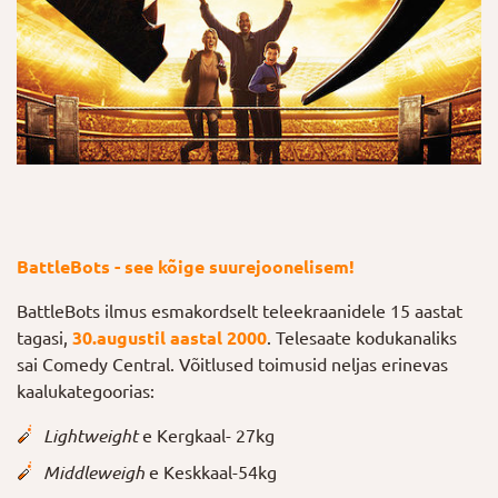
BattleBots - see kõige suurejoonelisem!
BattleBots ilmus esmakordselt teleekraanidele 15 aastat
tagasi,
30.augustil aastal 2000
. Telesaate kodukanaliks
sai Comedy Central. Võitlused toimusid neljas erinevas
kaalukategoorias:
Lightweight
e Kergkaal- 27kg
Middleweigh
e Keskkaal-54kg