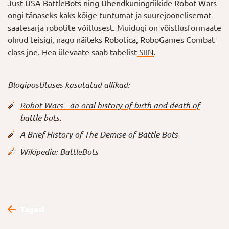
Just USA BattleBots ning Ühendkuningriikide Robot Wars
ongi tänaseks kaks kõige tuntumat ja suurejoonelisemat
saatesarja robotite võitlusest. Muidugi on võistlusformaate
olnud teisigi, nagu näiteks Robotica, RoboGames Combat
class jne. Hea ülevaate saab tabelist
SIIN
.
Blogipostituses kasutatud allikad:
Robot Wars - an oral history of birth and death of
battle bots.
A Brief History of The Demise of Battle Bots
Wikipedia: BattleBots
Tagasi