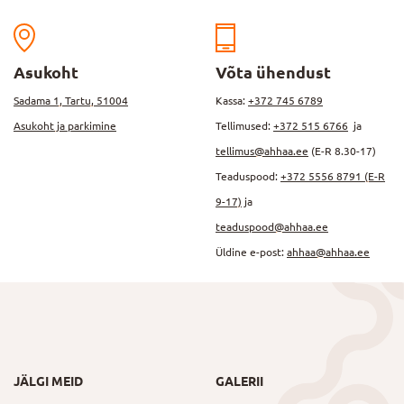
Asukoht
Võta ühendust
Sadama 1, Tartu, 51004
Kassa:
+372 745 6789
Asukoht ja parkimine
Tellimused:
+372 515 6766
ja
tellimus@ahhaa.ee
(E-R 8.30-17)
Teaduspood:
+372 5556 8791 (E-R
9-17)
ja
teaduspood@ahhaa.ee
Üldine e-post:
ahhaa@ahhaa.ee
JÄLGI MEID
GALERII