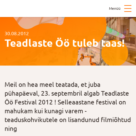
Menüü
30.08.2012
Teadlaste Öö tuleb taas!
Meil on hea meel teatada, et juba
pühapäeval, 23. septembril algab Teadlaste
Öö Festival 2012 ! Selleaastane festival on
mahukam kui kunagi varem -
teaduskohvikutele on lisandunud filmiõhtud
ning