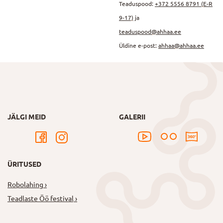
Teaduspood:
+372 5556 8791 (E-R
9-17)
ja
teaduspood@ahhaa.ee
Üldine e-post:
ahhaa@ahhaa.ee
JÄLGI MEID
GALERII
ÜRITUSED
Robolahing
Teadlaste Öö festival