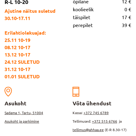
R-L 10-20
õpilane
12 €
koolieelik
0 €
Ajutine näitus suletud
täispilet
17 €
30.10-17.11
perepilet
39 €
Erilahtiolekuajad:
25.11 10-19
08.12 10-17
13.12 10-17
24.12 SULETUD
31.12 10-17
01.01 SULETUD
Asukoht
Võta ühendust
Sadama 1, Tartu, 51004
Kassa:
+372 745 6789
Asukoht ja parkimine
Tellimused:
+372 515 6766
ja
tellimus@ahhaa.ee
(E-R 8.30-17)