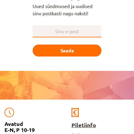
Uued sündmused ja uudised
sinu postkasti nagu naksti!
Saada
Avatud
Piletiinfo
E-N, P 10-19