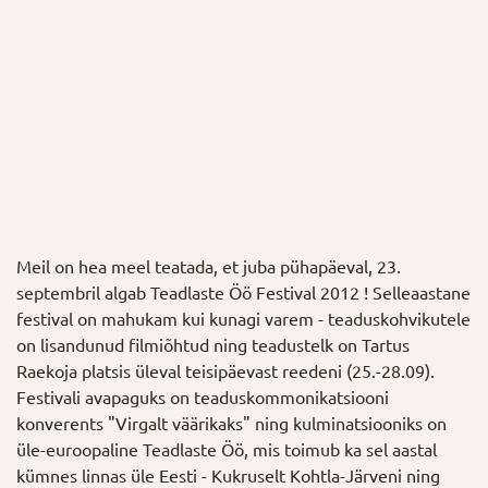
Meil on hea meel teatada, et juba pühapäeval, 23.
septembril algab Teadlaste Öö Festival 2012 ! Selleaastane
festival on mahukam kui kunagi varem - teaduskohvikutele
on lisandunud filmiõhtud ning teadustelk on Tartus
Raekoja platsis üleval teisipäevast reedeni (25.-28.09).
Festivali avapaguks on teaduskommonikatsiooni
konverents "Virgalt väärikaks" ning kulminatsiooniks on
üle-euroopaline Teadlaste Öö, mis toimub ka sel aastal
kümnes linnas üle Eesti - Kukruselt Kohtla-Järveni ning